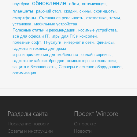
обновление
обои
ноутбуки
,
,
,
оптимизация
,
планшеты
скриншоты
,
рабочий стол
,
скидки
,
скины
,
,
смартфоны
темы
,
Смешанная реальность
,
статистика
,
,
установка
,
мобильные устройства
,
Полезные статьи и рекомендации
,
носимые устройства
,
всё для офиса и IT
,
игры для ПК и консолей
,
полезный софт
,
IT-услуги
,
интернет и сети
,
финансы
,
гаджеты и техника для дома
,
игры и приложения для мобильных
,
онлайн-сервисы
,
гаджеты китайских брендов
,
компьютеры и технологии
,
защита и безопасность
,
Серверы и сетевое оборудование
,
оптимизация
Разделы сайта
Проект Wincore
Последние новости
О проекте
Советы и инструкции
Новости