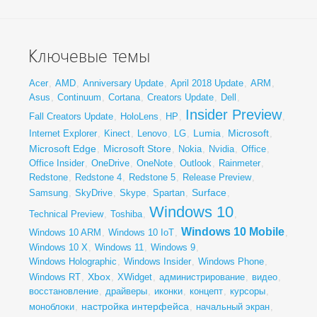
Ключевые темы
Acer
,
AMD
,
Anniversary Update
,
April 2018 Update
,
ARM
,
Asus
,
Continuum
,
Cortana
,
Creators Update
,
Dell
,
Insider Preview
Fall Creators Update
,
HoloLens
,
HP
,
,
Lumia
Microsoft
Internet Explorer
,
Kinect
,
Lenovo
,
LG
,
,
,
Microsoft Edge
Microsoft Store
,
,
Nokia
,
Nvidia
,
Office
,
Office Insider
,
OneDrive
,
OneNote
,
Outlook
,
Rainmeter
,
Redstone
,
Redstone 4
,
Redstone 5
,
Release Preview
,
Surface
Samsung
,
SkyDrive
,
Skype
,
Spartan
,
,
Windows 10
Technical Preview
,
Toshiba
,
,
Windows 10 Mobile
Windows 10 ARM
,
Windows 10 IoT
,
,
Windows 10 X
,
Windows 11
,
Windows 9
,
Windows Holographic
,
Windows Insider
,
Windows Phone
,
Xbox
Windows RT
,
,
XWidget
,
администрирование
,
видео
,
восстановление
,
драйверы
,
иконки
,
концепт
,
курсоры
,
настройка интерфейса
моноблоки
,
,
начальный экран
,