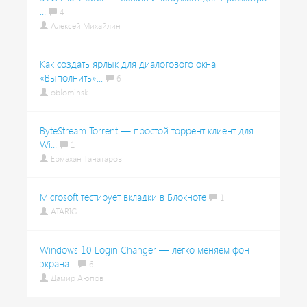
...
4
Алексей Михайлин
Как создать ярлык для диалогового окна
«Выполнить»...
6
oblominsk
ByteStream Torrent — простой торрент клиент для
Wi...
1
Ермахан Танатаров
Microsoft тестирует вкладки в Блокноте
1
ATARIG
Windows 10 Login Changer — легко меняем фон
экрана...
6
Дамир Аюпов