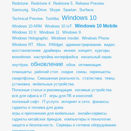
Redstone
,
Redstone 4
,
Redstone 5
,
Release Preview
,
Surface
Samsung
,
SkyDrive
,
Skype
,
Spartan
,
,
Windows 10
Technical Preview
,
Toshiba
,
,
Windows 10 Mobile
Windows 10 ARM
,
Windows 10 IoT
,
,
Windows 10 X
,
Windows 11
,
Windows 9
,
Windows Holographic
,
Windows Insider
,
Windows Phone
,
Xbox
Windows RT
,
,
XWidget
,
администрирование
,
видео
,
восстановление
,
драйверы
,
иконки
,
концепт
,
курсоры
,
настройка интерфейса
моноблоки
,
,
начальный экран
,
обновление
обои
ноутбуки
,
,
,
оптимизация
,
планшеты
скриншоты
,
рабочий стол
,
скидки
,
скины
,
,
смартфоны
темы
,
Смешанная реальность
,
статистика
,
,
установка
,
мобильные устройства
,
Полезные статьи и рекомендации
,
носимые устройства
,
всё для офиса и IT
,
игры для ПК и консолей
,
полезный софт
,
IT-услуги
,
интернет и сети
,
финансы
,
гаджеты и техника для дома
,
игры и приложения для мобильных
,
онлайн-сервисы
,
гаджеты китайских брендов
,
компьютеры и технологии
,
защита и безопасность
,
Серверы и сетевое оборудование
,
оптимизация