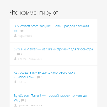
Что комментируют
В Microsoft Store запущен новый раздел с темами
дл...
1
Avgustin85
SVG File Viewer — лёгкий инструмент для просмотра
...
4
Алексей Михайлин
Как создать ярлык для диалогового окна
«Выполнить»...
6
oblominsk
ByteStream Torrent — простой торрент клиент для
Wi...
1
Ермахан Танатаров