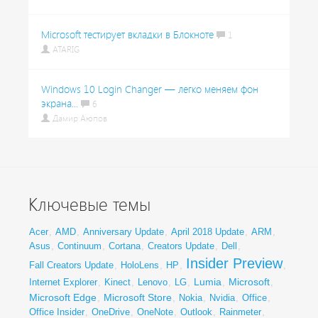
Microsoft тестирует вкладки в Блокноте
1
ATARIG
Windows 10 Login Changer — легко меняем фон
экрана...
6
Дамир Аюпов
Ключевые темы
Acer
,
AMD
,
Anniversary Update
,
April 2018 Update
,
ARM
,
Asus
,
Continuum
,
Cortana
,
Creators Update
,
Dell
,
Insider Preview
Fall Creators Update
,
HoloLens
,
HP
,
,
Lumia
Microsoft
Internet Explorer
,
Kinect
,
Lenovo
,
LG
,
,
,
Microsoft Edge
Microsoft Store
,
,
Nokia
,
Nvidia
,
Office
,
Office Insider
,
OneDrive
,
OneNote
,
Outlook
,
Rainmeter
,