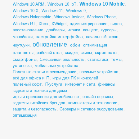
Windows 10 Mobile
Windows 10 ARM
,
Windows 10 IoT
,
,
Windows 10 X
,
Windows 11
,
Windows 9
,
Windows Holographic
,
Windows Insider
,
Windows Phone
,
Xbox
Windows RT
,
,
XWidget
,
администрирование
,
видео
,
восстановление
,
драйверы
,
иконки
,
концепт
,
курсоры
,
настройка интерфейса
моноблоки
,
,
начальный экран
,
обновление
обои
ноутбуки
,
,
,
оптимизация
,
планшеты
скриншоты
,
рабочий стол
,
скидки
,
скины
,
,
смартфоны
темы
,
Смешанная реальность
,
статистика
,
,
установка
,
мобильные устройства
,
Полезные статьи и рекомендации
,
носимые устройства
,
всё для офиса и IT
,
игры для ПК и консолей
,
полезный софт
,
IT-услуги
,
интернет и сети
,
финансы
,
гаджеты и техника для дома
,
игры и приложения для мобильных
,
онлайн-сервисы
,
гаджеты китайских брендов
,
компьютеры и технологии
,
защита и безопасность
,
Серверы и сетевое оборудование
,
оптимизация