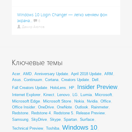
Windows 10 Login Changer — легко меняем фон
экрана...
6
Дамир Аюпов
Ключевые темы
Acer
,
AMD
,
Anniversary Update
,
April 2018 Update
,
ARM
,
Asus
,
Continuum
,
Cortana
,
Creators Update
,
Dell
,
Insider Preview
Fall Creators Update
,
HoloLens
,
HP
,
,
Lumia
Microsoft
Internet Explorer
,
Kinect
,
Lenovo
,
LG
,
,
,
Microsoft Edge
Microsoft Store
,
,
Nokia
,
Nvidia
,
Office
,
Office Insider
,
OneDrive
,
OneNote
,
Outlook
,
Rainmeter
,
Redstone
,
Redstone 4
,
Redstone 5
,
Release Preview
,
Surface
Samsung
,
SkyDrive
,
Skype
,
Spartan
,
,
Windows 10
Technical Preview
,
Toshiba
,
,