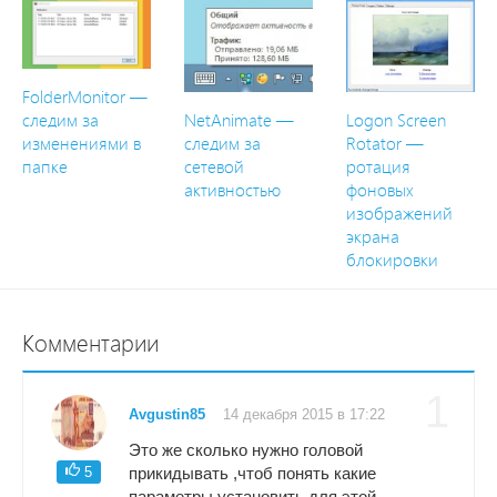
FolderMonitor —
следим за
NetAnimate —
Logon Screen
изменениями в
следим за
Rotator —
папке
сетевой
ротация
активностью
фоновых
изображений
экрана
блокировки
Комментарии
1
Avgustin85
14 декабря 2015 в 17:22
Это же сколько нужно головой
5
прикидывать ,чтоб понять какие
параметры установить для этой