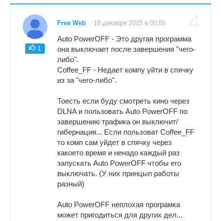
4
Free Web
18 декабря 2015 в 00:55
Auto PowerOFF - Это другая программа
1
она выключает после завершения "чего-
либо".
Coffee_FF - Недает компу уйти в спячку
из за "чего-либо".
Тоесть если буду смотреть кино через
DLNA и пользовать Auto PowerOFF по
завершению трафика он выключит/
гибернация... Если пользоват Coffee_FF
то комп сам уйдет в спячку через
какоето время и ненадо каждый раз
запускать Auto PowerOFF чтобы его
выключать. (У них принцып работы
разный)
Auto PowerOFF неплохая програмка
может пригодиться для других дел...