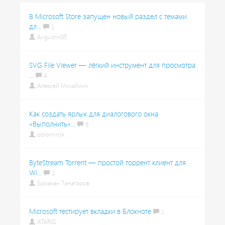
В Microsoft Store запущен новый раздел с темами
дл...
1
Avgustin85
SVG File Viewer — лёгкий инструмент для просмотра
...
4
Алексей Михайлин
Как создать ярлык для диалогового окна
«Выполнить»...
6
oblominsk
ByteStream Torrent — простой торрент клиент для
Wi...
1
Ермахан Танатаров
Microsoft тестирует вкладки в Блокноте
1
ATARIG