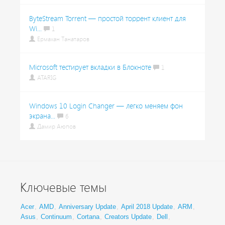
ByteStream Torrent — простой торрент клиент для
Wi...
1
Ермахан Танатаров
Microsoft тестирует вкладки в Блокноте
1
ATARIG
Windows 10 Login Changer — легко меняем фон
экрана...
6
Дамир Аюпов
Ключевые темы
Acer
,
AMD
,
Anniversary Update
,
April 2018 Update
,
ARM
,
Asus
,
Continuum
,
Cortana
,
Creators Update
,
Dell
,