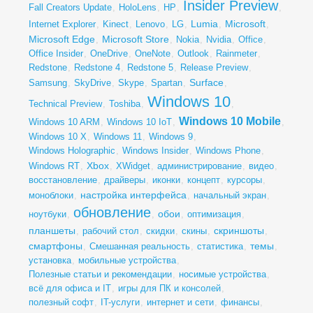
Insider Preview
Fall Creators Update
,
HoloLens
,
HP
,
,
Lumia
Microsoft
Internet Explorer
,
Kinect
,
Lenovo
,
LG
,
,
,
Microsoft Edge
Microsoft Store
,
,
Nokia
,
Nvidia
,
Office
,
Office Insider
,
OneDrive
,
OneNote
,
Outlook
,
Rainmeter
,
Redstone
,
Redstone 4
,
Redstone 5
,
Release Preview
,
Surface
Samsung
,
SkyDrive
,
Skype
,
Spartan
,
,
Windows 10
Technical Preview
,
Toshiba
,
,
Windows 10 Mobile
Windows 10 ARM
,
Windows 10 IoT
,
,
Windows 10 X
,
Windows 11
,
Windows 9
,
Windows Holographic
,
Windows Insider
,
Windows Phone
,
Xbox
Windows RT
,
,
XWidget
,
администрирование
,
видео
,
восстановление
,
драйверы
,
иконки
,
концепт
,
курсоры
,
настройка интерфейса
моноблоки
,
,
начальный экран
,
обновление
обои
ноутбуки
,
,
,
оптимизация
,
планшеты
скриншоты
,
рабочий стол
,
скидки
,
скины
,
,
смартфоны
темы
,
Смешанная реальность
,
статистика
,
,
установка
,
мобильные устройства
,
Полезные статьи и рекомендации
,
носимые устройства
,
всё для офиса и IT
,
игры для ПК и консолей
,
полезный софт
,
IT-услуги
,
интернет и сети
,
финансы
,