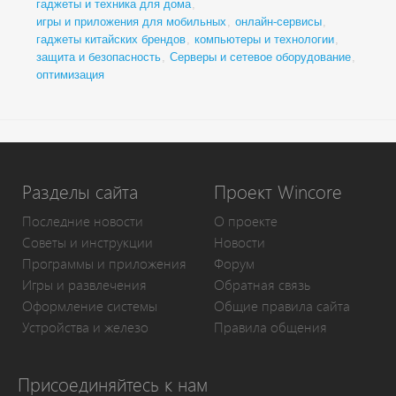
гаджеты и техника для дома
,
игры и приложения для мобильных
,
онлайн-сервисы
,
гаджеты китайских брендов
,
компьютеры и технологии
,
защита и безопасность
,
Серверы и сетевое оборудование
,
оптимизация
Разделы сайта
Проект Wincore
Последние новости
О проекте
Советы и инструкции
Новости
Программы и приложения
Форум
Игры и развлечения
Обратная связь
Оформление системы
Общие правила сайта
Устройства и железо
Правила общения
Присоединяйтесь к нам