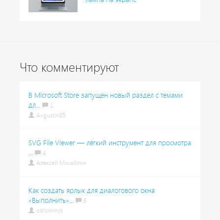
Что комментируют
В Microsoft Store запущен новый раздел с темами
дл...
1
Avgustin85
SVG File Viewer — лёгкий инструмент для просмотра
...
4
Алексей Михайлин
Как создать ярлык для диалогового окна
«Выполнить»...
6
oblominsk