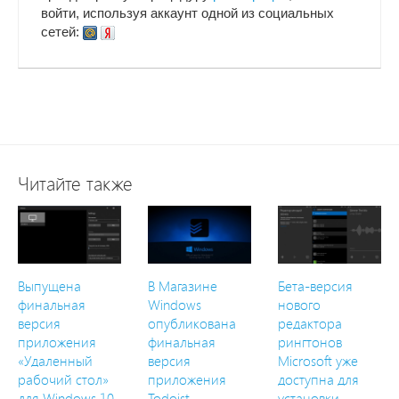
войти, используя аккаунт одной из социальных
сетей:
Читайте также
Выпущена
В Магазине
Бета-версия
финальная
Windows
нового
версия
опубликована
редактора
приложения
финальная
рингтонов
«Удаленный
версия
Microsoft уже
рабочий стол»
приложения
доступна для
для Windows 10
Todoist
установки