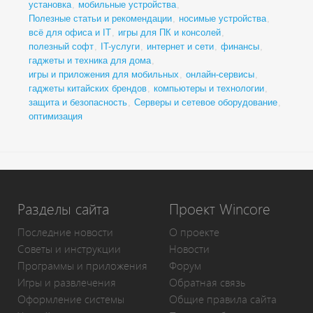
установка
,
мобильные устройства
,
Полезные статьи и рекомендации
,
носимые устройства
,
всё для офиса и IT
,
игры для ПК и консолей
,
полезный софт
,
IT-услуги
,
интернет и сети
,
финансы
,
гаджеты и техника для дома
,
игры и приложения для мобильных
,
онлайн-сервисы
,
гаджеты китайских брендов
,
компьютеры и технологии
,
защита и безопасность
,
Серверы и сетевое оборудование
,
оптимизация
Разделы сайта
Проект Wincore
Последние новости
О проекте
Советы и инструкции
Новости
Программы и приложения
Форум
Игры и развлечения
Обратная связь
Оформление системы
Общие правила сайта