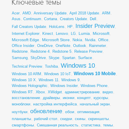
Ключевые темы
Acer
,
AMD
,
Anniversary Update
,
April 2018 Update
,
ARM
,
Asus
,
Continuum
,
Cortana
,
Creators Update
,
Dell
,
Insider Preview
Fall Creators Update
,
HoloLens
,
HP
,
,
Lumia
Microsoft
Internet Explorer
,
Kinect
,
Lenovo
,
LG
,
,
,
Microsoft Edge
Microsoft Store
,
,
Nokia
,
Nvidia
,
Office
,
Office Insider
,
OneDrive
,
OneNote
,
Outlook
,
Rainmeter
,
Redstone
,
Redstone 4
,
Redstone 5
,
Release Preview
,
Surface
Samsung
,
SkyDrive
,
Skype
,
Spartan
,
,
Windows 10
Technical Preview
,
Toshiba
,
,
Windows 10 Mobile
Windows 10 ARM
,
Windows 10 IoT
,
,
Windows 10 X
,
Windows 11
,
Windows 9
,
Windows Holographic
,
Windows Insider
,
Windows Phone
,
Xbox
Windows RT
,
,
XWidget
,
администрирование
,
видео
,
восстановление
,
драйверы
,
иконки
,
концепт
,
курсоры
,
настройка интерфейса
моноблоки
,
,
начальный экран
,
обновление
обои
ноутбуки
,
,
,
оптимизация
,
планшеты
скриншоты
,
рабочий стол
,
скидки
,
скины
,
,
смартфоны
темы
,
Смешанная реальность
,
статистика
,
,