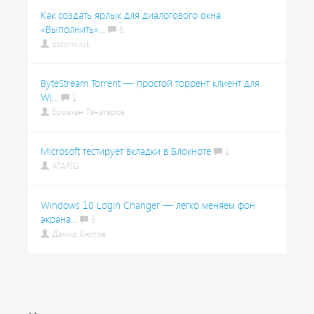
Как создать ярлык для диалогового окна
«Выполнить»...
6
oblominsk
ByteStream Torrent — простой торрент клиент для
Wi...
1
Ермахан Танатаров
Microsoft тестирует вкладки в Блокноте
1
ATARIG
Windows 10 Login Changer — легко меняем фон
экрана...
6
Дамир Аюпов