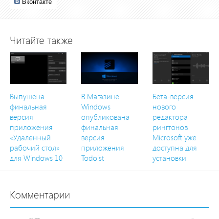
Вконтакте
Читайте также
Выпущена
В Магазине
Бета-версия
финальная
Windows
нового
версия
опубликована
редактора
приложения
финальная
рингтонов
«Удаленный
версия
Microsoft уже
рабочий стол»
приложения
доступна для
для Windows 10
Todoist
установки
Комментарии