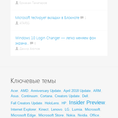
Ермахан Танатаров
Microsoft тестирует вкладки в Блокноте
1
ATARIG
Windows 10 Login Changer — легко меняем фон
экрана...
6
Дамир Аюпов
Ключевые темы
Acer
,
AMD
,
Anniversary Update
,
April 2018 Update
,
ARM
,
Asus
,
Continuum
,
Cortana
,
Creators Update
,
Dell
,
Insider Preview
Fall Creators Update
,
HoloLens
,
HP
,
,
Lumia
Microsoft
Internet Explorer
,
Kinect
,
Lenovo
,
LG
,
,
,
Microsoft Edge
Microsoft Store
,
,
Nokia
,
Nvidia
,
Office
,