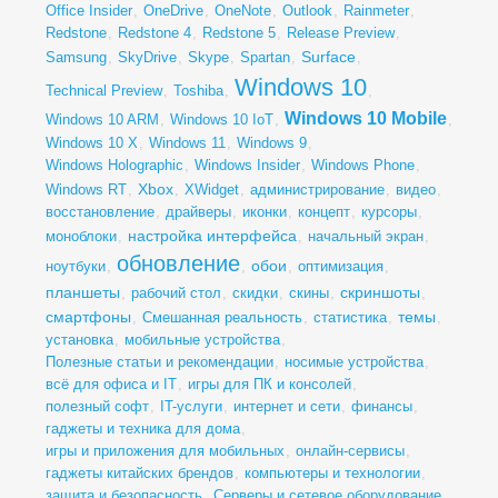
Office Insider
,
OneDrive
,
OneNote
,
Outlook
,
Rainmeter
,
Redstone
,
Redstone 4
,
Redstone 5
,
Release Preview
,
Surface
Samsung
,
SkyDrive
,
Skype
,
Spartan
,
,
Windows 10
Technical Preview
,
Toshiba
,
,
Windows 10 Mobile
Windows 10 ARM
,
Windows 10 IoT
,
,
Windows 10 X
,
Windows 11
,
Windows 9
,
Windows Holographic
,
Windows Insider
,
Windows Phone
,
Xbox
Windows RT
,
,
XWidget
,
администрирование
,
видео
,
восстановление
,
драйверы
,
иконки
,
концепт
,
курсоры
,
настройка интерфейса
моноблоки
,
,
начальный экран
,
обновление
обои
ноутбуки
,
,
,
оптимизация
,
планшеты
скриншоты
,
рабочий стол
,
скидки
,
скины
,
,
смартфоны
темы
,
Смешанная реальность
,
статистика
,
,
установка
,
мобильные устройства
,
Полезные статьи и рекомендации
,
носимые устройства
,
всё для офиса и IT
,
игры для ПК и консолей
,
полезный софт
,
IT-услуги
,
интернет и сети
,
финансы
,
гаджеты и техника для дома
,
игры и приложения для мобильных
,
онлайн-сервисы
,
гаджеты китайских брендов
,
компьютеры и технологии
,
защита и безопасность
,
Серверы и сетевое оборудование
,