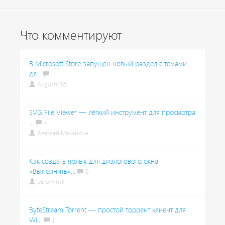
Что комментируют
В Microsoft Store запущен новый раздел с темами
дл...
1
Avgustin85
SVG File Viewer — лёгкий инструмент для просмотра
...
4
Алексей Михайлин
Как создать ярлык для диалогового окна
«Выполнить»...
6
oblominsk
ByteStream Torrent — простой торрент клиент для
Wi...
1