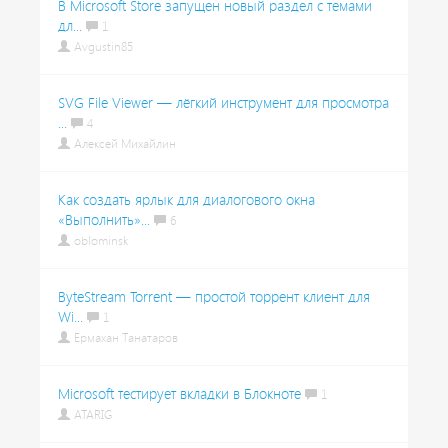
В Microsoft Store запущен новый раздел с темами
дл...
1
Avgustin85
SVG File Viewer — лёгкий инструмент для просмотра
...
4
Алексей Михайлин
Как создать ярлык для диалогового окна
«Выполнить»...
6
oblominsk
ByteStream Torrent — простой торрент клиент для
Wi...
1
Ермахан Танатаров
Microsoft тестирует вкладки в Блокноте
1
ATARIG