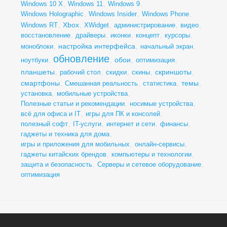
Windows 10 X
,
Windows 11
,
Windows 9
,
Windows Holographic
,
Windows Insider
,
Windows Phone
,
Xbox
Windows RT
,
,
XWidget
,
администрирование
,
видео
,
восстановление
,
драйверы
,
иконки
,
концепт
,
курсоры
,
настройка интерфейса
моноблоки
,
,
начальный экран
,
обновление
обои
ноутбуки
,
,
,
оптимизация
,
планшеты
скриншоты
,
рабочий стол
,
скидки
,
скины
,
,
смартфоны
темы
,
Смешанная реальность
,
статистика
,
,
установка
,
мобильные устройства
,
Полезные статьи и рекомендации
,
носимые устройства
,
всё для офиса и IT
,
игры для ПК и консолей
,
полезный софт
,
IT-услуги
,
интернет и сети
,
финансы
,
гаджеты и техника для дома
,
игры и приложения для мобильных
,
онлайн-сервисы
,
гаджеты китайских брендов
,
компьютеры и технологии
,
защита и безопасность
,
Серверы и сетевое оборудование
,
оптимизация