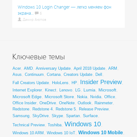
Windows 10 Login Changer — легко меняем фон
экрана...
6
Дамир Аюпов
Ключевые темы
Acer
,
AMD
,
Anniversary Update
,
April 2018 Update
,
ARM
,
Asus
,
Continuum
,
Cortana
,
Creators Update
,
Dell
,
Insider Preview
Fall Creators Update
,
HoloLens
,
HP
,
,
Lumia
Microsoft
Internet Explorer
,
Kinect
,
Lenovo
,
LG
,
,
,
Microsoft Edge
Microsoft Store
,
,
Nokia
,
Nvidia
,
Office
,
Office Insider
,
OneDrive
,
OneNote
,
Outlook
,
Rainmeter
,
Redstone
,
Redstone 4
,
Redstone 5
,
Release Preview
,
Surface
Samsung
,
SkyDrive
,
Skype
,
Spartan
,
,
Windows 10
Technical Preview
,
Toshiba
,
,
Windows 10 Mobile
Windows 10 ARM
,
Windows 10 IoT
,
,