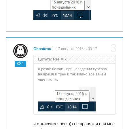
3
Ghosttrou
17 августа 2016 в 09:17
Цитата: Res Vik
1
а разве не так - при наведении курсора
на время в трее и так видно всё,зачем
ещё что то.
я отключил часы!))) не нравятся они мне