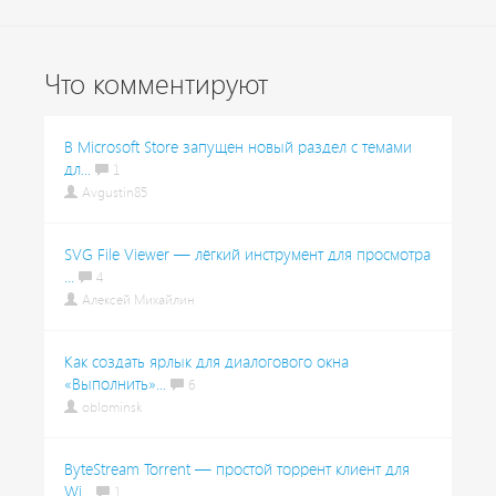
Что комментируют
В Microsoft Store запущен новый раздел с темами
дл...
1
Avgustin85
SVG File Viewer — лёгкий инструмент для просмотра
...
4
Алексей Михайлин
Как создать ярлык для диалогового окна
«Выполнить»...
6
oblominsk
ByteStream Torrent — простой торрент клиент для
Wi...
1