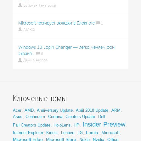
Ермахан Танатаров
Microsoft тестирует вкладки в Блокноте
1
ATARIG
Windows 10 Login Changer — легко меняем фон
экрана...
6
Дамир Аюпов
Ключевые темы
Acer
,
AMD
,
Anniversary Update
,
April 2018 Update
,
ARM
,
Asus
,
Continuum
,
Cortana
,
Creators Update
,
Dell
,
Insider Preview
Fall Creators Update
,
HoloLens
,
HP
,
,
Lumia
Microsoft
Internet Explorer
,
Kinect
,
Lenovo
,
LG
,
,
,
Microsoft Edge
Microsoft Store
,
,
Nokia
,
Nvidia
,
Office
,