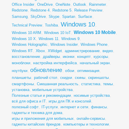
Office Insider
,
OneDrive
,
OneNote
,
Outlook
,
Rainmeter
,
Redstone
,
Redstone 4
,
Redstone 5
,
Release Preview
,
Surface
Samsung
,
SkyDrive
,
Skype
,
Spartan
,
,
Windows 10
Technical Preview
,
Toshiba
,
,
Windows 10 Mobile
Windows 10 ARM
,
Windows 10 IoT
,
,
Windows 10 X
,
Windows 11
,
Windows 9
,
Windows Holographic
,
Windows Insider
,
Windows Phone
,
Xbox
Windows RT
,
,
XWidget
,
администрирование
,
видео
,
восстановление
,
драйверы
,
иконки
,
концепт
,
курсоры
,
настройка интерфейса
моноблоки
,
,
начальный экран
,
обновление
обои
ноутбуки
,
,
,
оптимизация
,
планшеты
скриншоты
,
рабочий стол
,
скидки
,
скины
,
,
смартфоны
темы
,
Смешанная реальность
,
статистика
,
,
установка
,
мобильные устройства
,
Полезные статьи и рекомендации
,
носимые устройства
,
всё для офиса и IT
,
игры для ПК и консолей
,
полезный софт
,
IT-услуги
,
интернет и сети
,
финансы
,
гаджеты и техника для дома
,
игры и приложения для мобильных
,
онлайн-сервисы
,
гаджеты китайских брендов
,
компьютеры и технологии
,