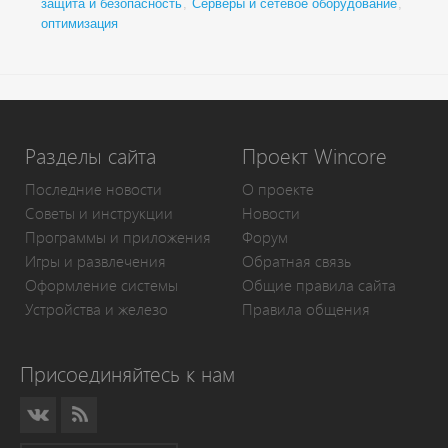
защита и безопасность
,
Серверы и сетевое оборудование
,
оптимизация
Разделы сайта
Проект Wincore
Последние новости
О проекте
Советы и инструкции
Новости
Программы и приложения
Форум
Игры и развлечения
Обратная связь
Оформление системы
Общие правила сайта
Устройства и железо
Правила общения
Присоединяйтесь к нам