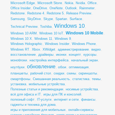
Microsoft Edge
Microsoft Store
,
,
Nokia
,
Nvidia
,
Office
,
Office Insider
,
OneDrive
,
OneNote
,
Outlook
,
Rainmeter
,
Redstone
,
Redstone 4
,
Redstone 5
,
Release Preview
,
Surface
Samsung
,
SkyDrive
,
Skype
,
Spartan
,
,
Windows 10
Technical Preview
,
Toshiba
,
,
Windows 10 Mobile
Windows 10 ARM
,
Windows 10 IoT
,
,
Windows 10 X
,
Windows 11
,
Windows 9
,
Windows Holographic
,
Windows Insider
,
Windows Phone
,
Xbox
Windows RT
,
,
XWidget
,
администрирование
,
видео
,
восстановление
,
драйверы
,
иконки
,
концепт
,
курсоры
,
настройка интерфейса
моноблоки
,
,
начальный экран
,
обновление
обои
ноутбуки
,
,
,
оптимизация
,
планшеты
скриншоты
,
рабочий стол
,
скидки
,
скины
,
,
смартфоны
темы
,
Смешанная реальность
,
статистика
,
,
установка
,
мобильные устройства
,
Полезные статьи и рекомендации
,
носимые устройства
,
всё для офиса и IT
,
игры для ПК и консолей
,
полезный софт
,
IT-услуги
,
интернет и сети
,
финансы
,
гаджеты и техника для дома
,
игры и приложения для мобильных
,
онлайн-сервисы
,
гаджеты китайских брендов
,
компьютеры и технологии
,