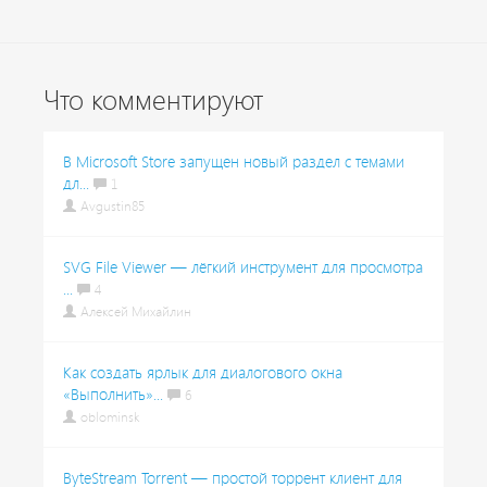
Что комментируют
В Microsoft Store запущен новый раздел с темами
дл...
1
Avgustin85
SVG File Viewer — лёгкий инструмент для просмотра
...
4
Алексей Михайлин
Как создать ярлык для диалогового окна
«Выполнить»...
6
oblominsk
ByteStream Torrent — простой торрент клиент для