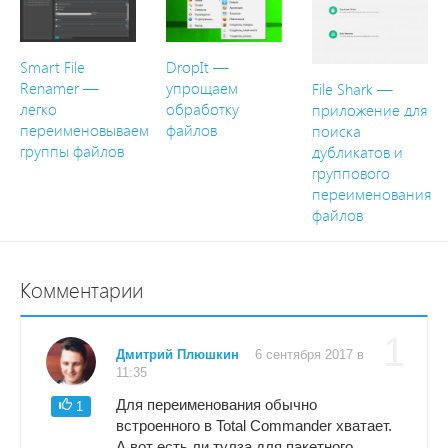
Smart File
DropIt —
Renamer —
упрощаем
File Shark —
легко
обработку
приложение для
переименовываем
файлов
поиска
группы файлов
дубликатов и
группового
переименования
файлов
Комментарии
1
Дмитрий Плюшкин
6 сентября 2017 в
11:35
Для переименования обычно
1
встроенного в Total Commander хватает.
А вот есть ли тулза для пакетного