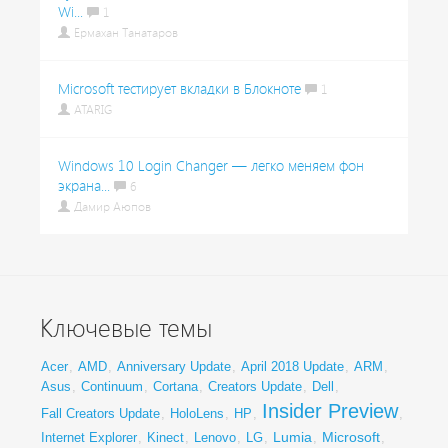
Wi...
1
Ермахан Танатаров
Microsoft тестирует вкладки в Блокноте
1
ATARIG
Windows 10 Login Changer — легко меняем фон
экрана...
6
Дамир Аюпов
Ключевые темы
Acer
,
AMD
,
Anniversary Update
,
April 2018 Update
,
ARM
,
Asus
,
Continuum
,
Cortana
,
Creators Update
,
Dell
,
Insider Preview
Fall Creators Update
,
HoloLens
,
HP
,
,
Lumia
Microsoft
Internet Explorer
,
Kinect
,
Lenovo
,
LG
,
,
,