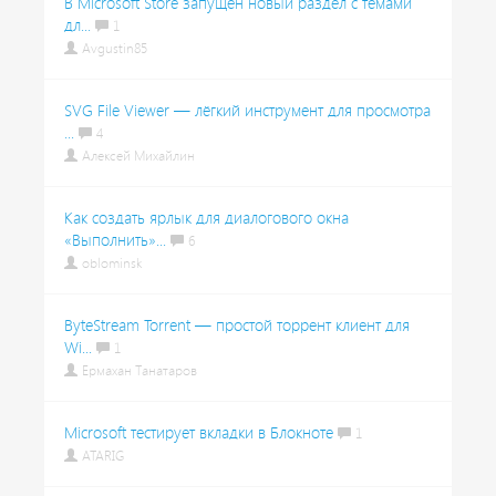
В Microsoft Store запущен новый раздел с темами
дл...
1
Avgustin85
SVG File Viewer — лёгкий инструмент для просмотра
...
4
Алексей Михайлин
Как создать ярлык для диалогового окна
«Выполнить»...
6
oblominsk
ByteStream Torrent — простой торрент клиент для
Wi...
1
Ермахан Танатаров
Microsoft тестирует вкладки в Блокноте
1
ATARIG