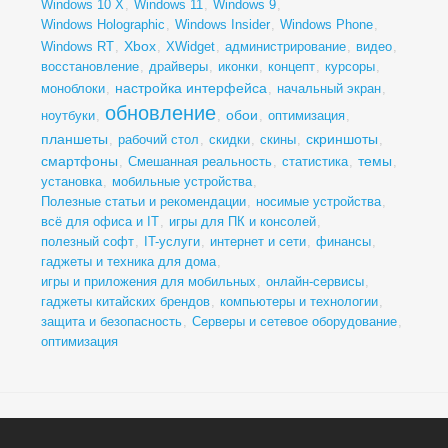
Windows 10 X
,
Windows 11
,
Windows 9
,
Windows Holographic
,
Windows Insider
,
Windows Phone
,
Xbox
Windows RT
,
,
XWidget
,
администрирование
,
видео
,
восстановление
,
драйверы
,
иконки
,
концепт
,
курсоры
,
настройка интерфейса
моноблоки
,
,
начальный экран
,
обновление
обои
ноутбуки
,
,
,
оптимизация
,
планшеты
скриншоты
,
рабочий стол
,
скидки
,
скины
,
,
смартфоны
темы
,
Смешанная реальность
,
статистика
,
,
установка
,
мобильные устройства
,
Полезные статьи и рекомендации
,
носимые устройства
,
всё для офиса и IT
,
игры для ПК и консолей
,
полезный софт
,
IT-услуги
,
интернет и сети
,
финансы
,
гаджеты и техника для дома
,
игры и приложения для мобильных
,
онлайн-сервисы
,
гаджеты китайских брендов
,
компьютеры и технологии
,
защита и безопасность
,
Серверы и сетевое оборудование
,
оптимизация