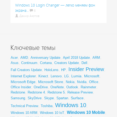
Windows 10 Login Changer — легко меняем фон
экрана...
6
Дамир Аюпов
Ключевые темы
Acer
,
AMD
,
Anniversary Update
,
April 2018 Update
,
ARM
,
Asus
,
Continuum
,
Cortana
,
Creators Update
,
Dell
,
Insider Preview
Fall Creators Update
,
HoloLens
,
HP
,
,
Lumia
Microsoft
Internet Explorer
,
Kinect
,
Lenovo
,
LG
,
,
,
Microsoft Edge
Microsoft Store
,
,
Nokia
,
Nvidia
,
Office
,
Office Insider
,
OneDrive
,
OneNote
,
Outlook
,
Rainmeter
,
Redstone
,
Redstone 4
,
Redstone 5
,
Release Preview
,
Surface
Samsung
,
SkyDrive
,
Skype
,
Spartan
,
,
Windows 10
Technical Preview
,
Toshiba
,
,
Windows 10 Mobile
Windows 10 ARM
,
Windows 10 IoT
,
,