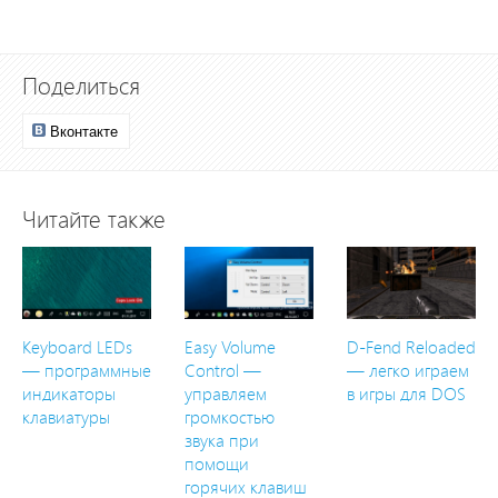
Поделиться
Вконтакте
Читайте также
Keyboard LEDs
Easy Volume
D-Fend Reloaded
— программные
Control —
— легко играем
индикаторы
управляем
в игры для DOS
клавиатуры
громкостью
звука при
помощи
горячих клавиш