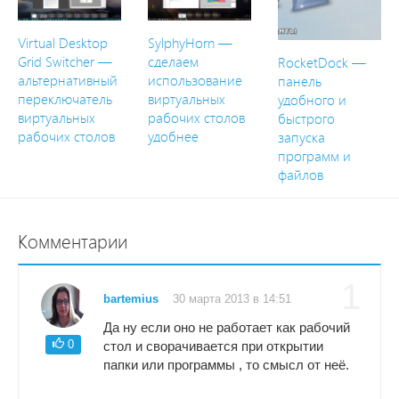
Virtual Desktop
SylphyHorn —
Grid Switcher —
сделаем
RocketDock —
альтернативный
использование
панель
переключатель
виртуальных
удобного и
виртуальных
рабочих столов
быстрого
рабочих столов
удобнее
запуска
программ и
файлов
Комментарии
1
bartemius
30 марта 2013 в 14:51
Да ну если оно не работает как рабочий
0
стол и сворачивается при открытии
папки или программы , то смысл от неё.