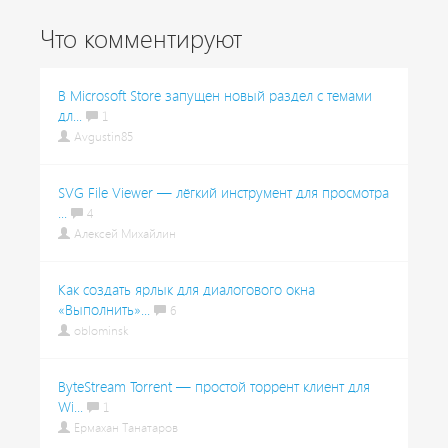
Что комментируют
В Microsoft Store запущен новый раздел с темами
дл...
1
Avgustin85
SVG File Viewer — лёгкий инструмент для просмотра
...
4
Алексей Михайлин
Как создать ярлык для диалогового окна
«Выполнить»...
6
oblominsk
ByteStream Torrent — простой торрент клиент для
Wi...
1
Ермахан Танатаров