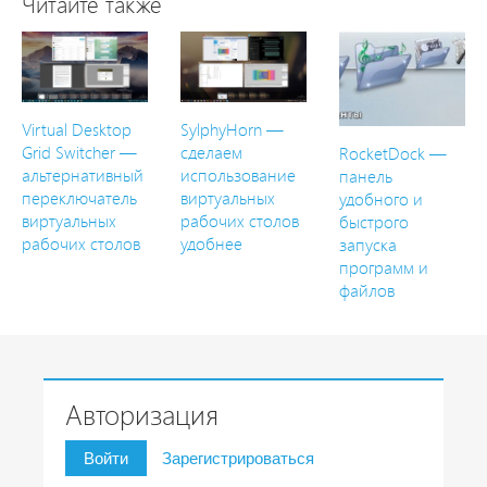
Читайте также
Virtual Desktop
SylphyHorn —
Grid Switcher —
сделаем
RocketDock —
альтернативный
использование
панель
переключатель
виртуальных
удобного и
виртуальных
рабочих столов
быстрого
рабочих столов
удобнее
запуска
программ и
файлов
Авторизация
Войти
Зарегистрироваться