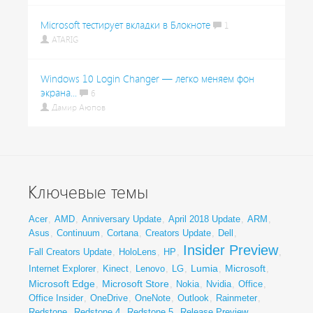
Microsoft тестирует вкладки в Блокноте
1
ATARIG
Windows 10 Login Changer — легко меняем фон
экрана...
6
Дамир Аюпов
Ключевые темы
Acer
,
AMD
,
Anniversary Update
,
April 2018 Update
,
ARM
,
Asus
,
Continuum
,
Cortana
,
Creators Update
,
Dell
,
Insider Preview
Fall Creators Update
,
HoloLens
,
HP
,
,
Lumia
Microsoft
Internet Explorer
,
Kinect
,
Lenovo
,
LG
,
,
,
Microsoft Edge
Microsoft Store
,
,
Nokia
,
Nvidia
,
Office
,
Office Insider
,
OneDrive
,
OneNote
,
Outlook
,
Rainmeter
,
Redstone
,
Redstone 4
,
Redstone 5
,
Release Preview
,