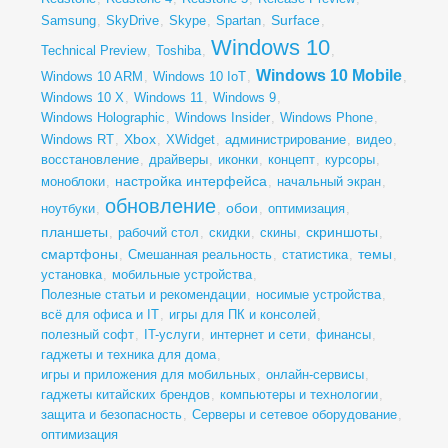
Surface
Samsung
,
SkyDrive
,
Skype
,
Spartan
,
,
Windows 10
Technical Preview
,
Toshiba
,
,
Windows 10 Mobile
Windows 10 ARM
,
Windows 10 IoT
,
,
Windows 10 X
,
Windows 11
,
Windows 9
,
Windows Holographic
,
Windows Insider
,
Windows Phone
,
Xbox
Windows RT
,
,
XWidget
,
администрирование
,
видео
,
восстановление
,
драйверы
,
иконки
,
концепт
,
курсоры
,
настройка интерфейса
моноблоки
,
,
начальный экран
,
обновление
обои
ноутбуки
,
,
,
оптимизация
,
планшеты
скриншоты
,
рабочий стол
,
скидки
,
скины
,
,
смартфоны
темы
,
Смешанная реальность
,
статистика
,
,
установка
,
мобильные устройства
,
Полезные статьи и рекомендации
,
носимые устройства
,
всё для офиса и IT
,
игры для ПК и консолей
,
полезный софт
,
IT-услуги
,
интернет и сети
,
финансы
,
гаджеты и техника для дома
,
игры и приложения для мобильных
,
онлайн-сервисы
,
гаджеты китайских брендов
,
компьютеры и технологии
,
защита и безопасность
,
Серверы и сетевое оборудование
,
оптимизация