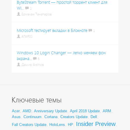
ByteStream Torrent — простой торрент клиент для
Wi...
1
Ермахан Танатаров
Microsoft тестирует вкладки в Блокноте
1
ATARIG
Windows 10 Login Changer — легко меняем фон
экрана...
6
Дамир Аюпов
Ключевые темы
Acer
,
AMD
,
Anniversary Update
,
April 2018 Update
,
ARM
,
Asus
,
Continuum
,
Cortana
,
Creators Update
,
Dell
,
Insider Preview
Fall Creators Update
,
HoloLens
,
HP
,
,