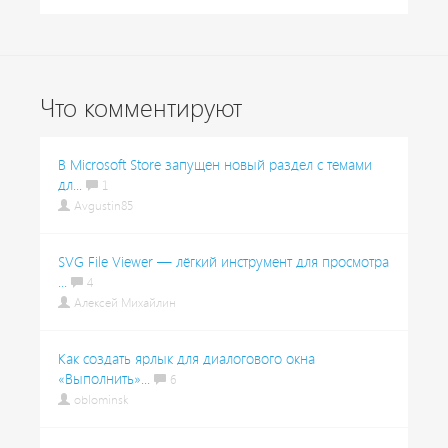
Что комментируют
В Microsoft Store запущен новый раздел с темами
дл...
1
Avgustin85
SVG File Viewer — лёгкий инструмент для просмотра
...
4
Алексей Михайлин
Как создать ярлык для диалогового окна
«Выполнить»...
6
oblominsk