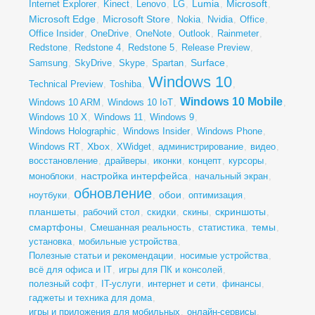
Lumia
Microsoft
Internet Explorer
,
Kinect
,
Lenovo
,
LG
,
,
,
Microsoft Edge
Microsoft Store
,
,
Nokia
,
Nvidia
,
Office
,
Office Insider
,
OneDrive
,
OneNote
,
Outlook
,
Rainmeter
,
Redstone
,
Redstone 4
,
Redstone 5
,
Release Preview
,
Surface
Samsung
,
SkyDrive
,
Skype
,
Spartan
,
,
Windows 10
Technical Preview
,
Toshiba
,
,
Windows 10 Mobile
Windows 10 ARM
,
Windows 10 IoT
,
,
Windows 10 X
,
Windows 11
,
Windows 9
,
Windows Holographic
,
Windows Insider
,
Windows Phone
,
Xbox
Windows RT
,
,
XWidget
,
администрирование
,
видео
,
восстановление
,
драйверы
,
иконки
,
концепт
,
курсоры
,
настройка интерфейса
моноблоки
,
,
начальный экран
,
обновление
обои
ноутбуки
,
,
,
оптимизация
,
планшеты
скриншоты
,
рабочий стол
,
скидки
,
скины
,
,
смартфоны
темы
,
Смешанная реальность
,
статистика
,
,
установка
,
мобильные устройства
,
Полезные статьи и рекомендации
,
носимые устройства
,
всё для офиса и IT
,
игры для ПК и консолей
,
полезный софт
,
IT-услуги
,
интернет и сети
,
финансы
,
гаджеты и техника для дома
,
игры и приложения для мобильных
,
онлайн-сервисы
,