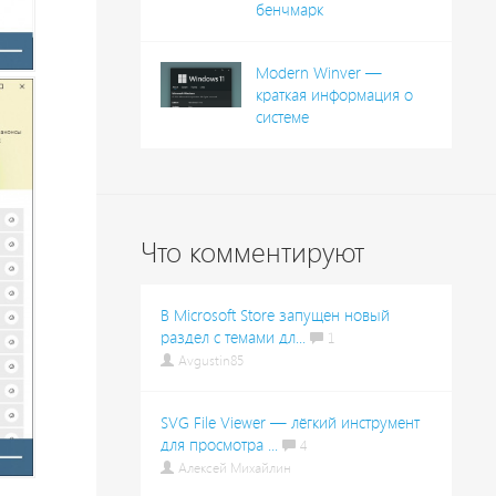
бенчмарк
Modern Winver —
краткая информация о
системе
Что комментируют
В Microsoft Store запущен новый
раздел с темами дл...
1
Avgustin85
SVG File Viewer — лёгкий инструмент
для просмотра ...
4
Алексей Михайлин