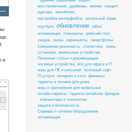
,
администрирование
,
видео
,
восстановление
,
драйверы
,
иконки
,
концепт
,
курсоры
,
моноблоки
,
настройка интерфейса
,
начальный экран
,
обновление
обои
ноутбуки
,
,
,
зы
планшеты
оптимизация
,
,
рабочий стол
,
бще.
скриншоты
смартфоны
скидки
,
скины
,
,
,
й
темы
Смешанная реальность
,
статистика
,
,
установка
,
мобильные устройства
,
Полезные статьи и рекомендации
,
о и
носимые устройства
,
всё для офиса и IT
,
игры для ПК и консолей
,
полезный софт
,
IT-услуги
,
интернет и сети
,
финансы
,
гаджеты и техника для дома
,
игры и приложения для мобильных
,
онлайн-сервисы
,
гаджеты китайских брендов
,
компьютеры и технологии
,
защита и безопасность
,
Серверы и сетевое оборудование
,
оптимизация