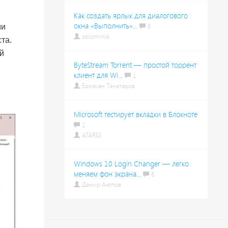
Как создать ярлык для диалогового
окна «Выполнить»...
ми
6
oblominsk
та.
ой
ByteStream Torrent — простой торрент
клиент для Wi...
1
Ермахан Танатаров
Microsoft тестирует вкладки в Блокноте
1
ATARIG
Windows 10 Login Changer — легко
меняем фон экрана...
6
Дамир Аюпов