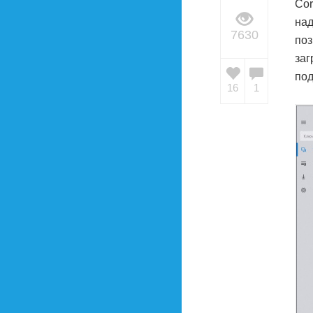
Cor
на
7630
поз
заг
под
16
1