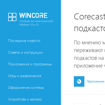
Corecas
Сообщество пользователей
подкаст
Windows 10 и 11
Последние новости
По мнению м
переживают 
Советы и инструкции
подкастов на
Приложения и программы
приложение C
Игры и развлечения
Приложения
Оформление системы
Устройства и железо