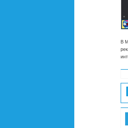
В M
рек
инт