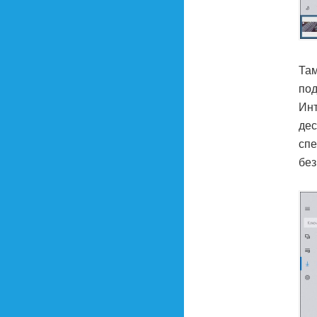
Там
под
Инт
дес
спе
без