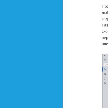
Про
люб
код
Раз
ско
пер
нас