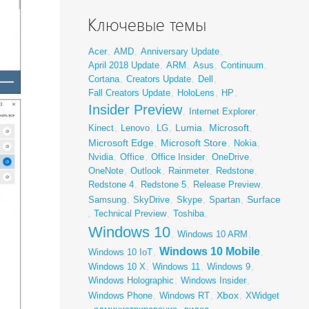
Ключевые темы
Acer
,
AMD
,
Anniversary Update
,
April 2018 Update
,
ARM
,
Asus
,
Continuum
,
Cortana
,
Creators Update
,
Dell
,
Fall Creators Update
,
HoloLens
,
HP
,
Insider Preview
,
Internet Explorer
,
Lumia
Microsoft
Kinect
,
Lenovo
,
LG
,
,
,
Microsoft Edge
Microsoft Store
,
,
Nokia
,
Nvidia
,
Office
,
Office Insider
,
OneDrive
,
OneNote
,
Outlook
,
Rainmeter
,
Redstone
,
Redstone 4
,
Redstone 5
,
Release Preview
,
Surface
Samsung
,
SkyDrive
,
Skype
,
Spartan
,
,
Technical Preview
,
Toshiba
,
Windows 10
,
Windows 10 ARM
,
Windows 10 Mobile
Windows 10 IoT
,
,
Windows 10 X
,
Windows 11
,
Windows 9
,
Windows Holographic
,
Windows Insider
,
Xbox
Windows Phone
,
Windows RT
,
,
XWidget