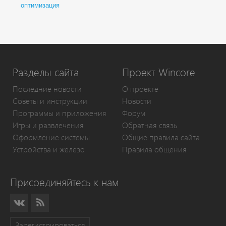
оптимизация
Разделы сайта
Проект Wincore
Последние новости
О проекте
Советы и инструкции
Новости
Программы и приложения
Форум
Игры и развлечения
Обратная связь
Оформление системы
Общие правила сайта
Устройства и железо
Правила общения
Присоединяйтесь к нам
Зарегистрироваться