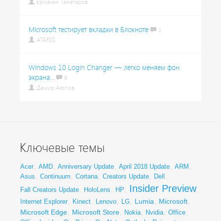
Ермахан Танатаров
Microsoft тестирует вкладки в Блокноте
1
ATARIG
Windows 10 Login Changer — легко меняем фон
экрана...
6
Дамир Аюпов
Ключевые темы
Acer
,
AMD
,
Anniversary Update
,
April 2018 Update
,
ARM
,
Asus
,
Continuum
,
Cortana
,
Creators Update
,
Dell
,
Insider Preview
Fall Creators Update
,
HoloLens
,
HP
,
,
Lumia
Microsoft
Internet Explorer
,
Kinect
,
Lenovo
,
LG
,
,
,
Microsoft Edge
Microsoft Store
,
,
Nokia
,
Nvidia
,
Office
,