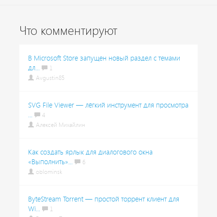
Что комментируют
В Microsoft Store запущен новый раздел с темами
дл...
1
Avgustin85
SVG File Viewer — лёгкий инструмент для просмотра
...
4
Алексей Михайлин
Как создать ярлык для диалогового окна
«Выполнить»...
6
oblominsk
ByteStream Torrent — простой торрент клиент для
Wi...
1