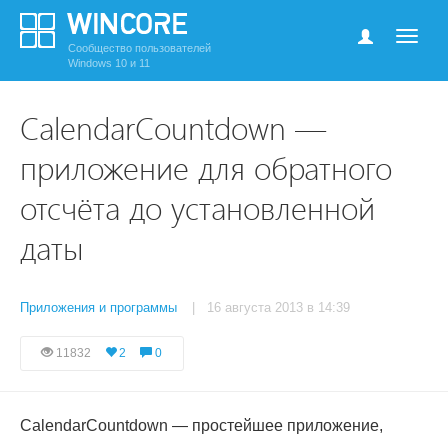
Сообщество пользователей
Windows 10 и 11
CalendarCountdown —
приложение для обратного
отсчёта до установленной
даты
Приложения и программы
| 16 августа 2013 в 14:39
11832
2
0
CalendarCountdown
—
простейшее
приложение,