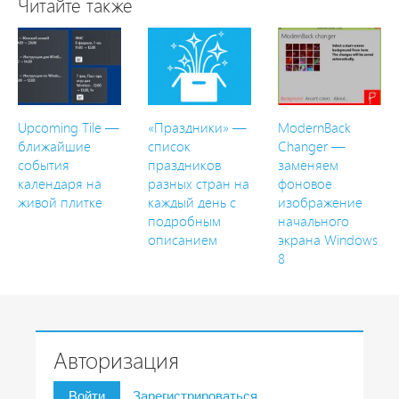
Читайте также
Upcoming Tile —
«Праздники» —
ModernBack
ближайшие
список
Changer —
события
праздников
заменяем
календаря на
разных стран на
фоновое
живой плитке
каждый день с
изображение
подробным
начального
описанием
экрана Windows
8
Авторизация
Войти
Зарегистрироваться