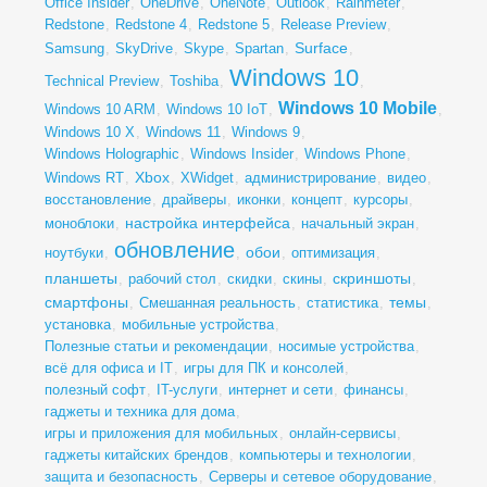
Office Insider
,
OneDrive
,
OneNote
,
Outlook
,
Rainmeter
,
Redstone
,
Redstone 4
,
Redstone 5
,
Release Preview
,
Surface
Samsung
,
SkyDrive
,
Skype
,
Spartan
,
,
Windows 10
Technical Preview
,
Toshiba
,
,
Windows 10 Mobile
Windows 10 ARM
,
Windows 10 IoT
,
,
Windows 10 X
,
Windows 11
,
Windows 9
,
Windows Holographic
,
Windows Insider
,
Windows Phone
,
Xbox
Windows RT
,
,
XWidget
,
администрирование
,
видео
,
восстановление
,
драйверы
,
иконки
,
концепт
,
курсоры
,
настройка интерфейса
моноблоки
,
,
начальный экран
,
обновление
обои
ноутбуки
,
,
,
оптимизация
,
планшеты
скриншоты
,
рабочий стол
,
скидки
,
скины
,
,
смартфоны
темы
,
Смешанная реальность
,
статистика
,
,
установка
,
мобильные устройства
,
Полезные статьи и рекомендации
,
носимые устройства
,
всё для офиса и IT
,
игры для ПК и консолей
,
полезный софт
,
IT-услуги
,
интернет и сети
,
финансы
,
гаджеты и техника для дома
,
игры и приложения для мобильных
,
онлайн-сервисы
,
гаджеты китайских брендов
,
компьютеры и технологии
,
защита и безопасность
,
Серверы и сетевое оборудование
,