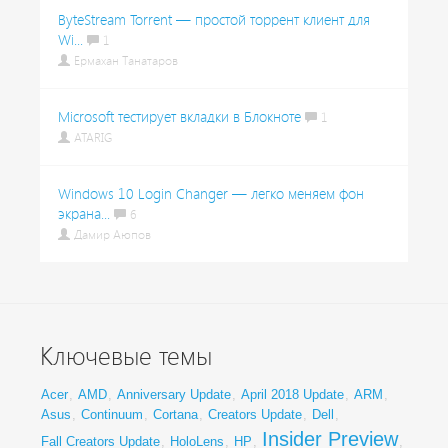
ByteStream Torrent — простой торрент клиент для
Wi...
1
Ермахан Танатаров
Microsoft тестирует вкладки в Блокноте
1
ATARIG
Windows 10 Login Changer — легко меняем фон
экрана...
6
Дамир Аюпов
Ключевые темы
Acer
,
AMD
,
Anniversary Update
,
April 2018 Update
,
ARM
,
Asus
,
Continuum
,
Cortana
,
Creators Update
,
Dell
,
Insider Preview
Fall Creators Update
,
HoloLens
,
HP
,
,