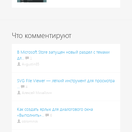
Что комментируют
В Microsoft Store запущен новый раздел с темами
дл...
1
Avgustin85
SVG File Viewer — лёгкий инструмент для просмотра
...
4
Алексей Михайлин
Как создать ярлык для диалогового окна
«Выполнить»...
6
oblominsk