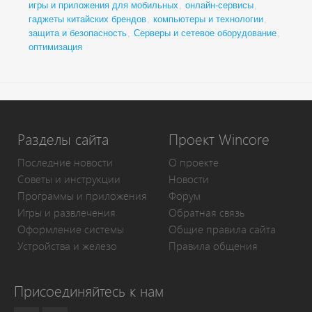
игры и приложения для мобильных
,
онлайн-сервисы
,
гаджеты китайских брендов
,
компьютеры и технологии
,
защита и безопасность
,
Серверы и сетевое оборудование
,
оптимизация
Разделы сайта
Проект Wincore
Последние новости
О проекте
Советы и инструкции
Новости
Программы и приложения
Форум
Игры и развлечения
Обратная связь
Оформление системы
Общие правила сайта
Устройства и железо
Правила общения
Присоединяйтесь к нам