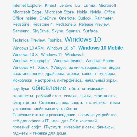
Lumia
Microsoft
Internet Explorer
,
Kinect
,
Lenovo
,
LG
,
,
,
Microsoft Edge
Microsoft Store
,
,
Nokia
,
Nvidia
,
Office
,
Office Insider
,
OneDrive
,
OneNote
,
Outlook
,
Rainmeter
,
Redstone
,
Redstone 4
,
Redstone 5
,
Release Preview
,
Surface
Samsung
,
SkyDrive
,
Skype
,
Spartan
,
,
Windows 10
Technical Preview
,
Toshiba
,
,
Windows 10 Mobile
Windows 10 ARM
,
Windows 10 IoT
,
,
Windows 10 X
,
Windows 11
,
Windows 9
,
Windows Holographic
,
Windows Insider
,
Windows Phone
,
Xbox
Windows RT
,
,
XWidget
,
администрирование
,
видео
,
восстановление
,
драйверы
,
иконки
,
концепт
,
курсоры
,
настройка интерфейса
моноблоки
,
,
начальный экран
,
обновление
обои
ноутбуки
,
,
,
оптимизация
,
планшеты
скриншоты
,
рабочий стол
,
скидки
,
скины
,
,
смартфоны
темы
,
Смешанная реальность
,
статистика
,
,
установка
,
мобильные устройства
,
Полезные статьи и рекомендации
,
носимые устройства
,
всё для офиса и IT
,
игры для ПК и консолей
,
полезный софт
,
IT-услуги
,
интернет и сети
,
финансы
,
гаджеты и техника для дома
,