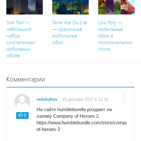
Star Trail —
Terre Vue Du Ciel
Low Poly —
небольшой
— красочные
мобильные
набор
мобильные
обои в
симпатичных
обои
полигональном
мобильных
стиле
обоев
Комментарии
1
redshuhov
15 декабря 2017 в 12:16
На сайте humblebundle роздают на
0
халяву Company of Heroes 2,
https://www.humblebundle.com/store/company-
of-heroes-2