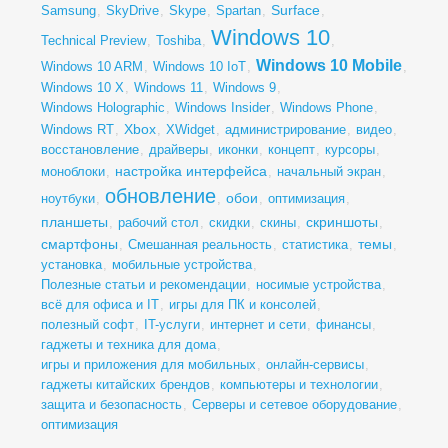
Surface
Samsung
,
SkyDrive
,
Skype
,
Spartan
,
,
Windows 10
Technical Preview
,
Toshiba
,
,
Windows 10 Mobile
Windows 10 ARM
,
Windows 10 IoT
,
,
Windows 10 X
,
Windows 11
,
Windows 9
,
Windows Holographic
,
Windows Insider
,
Windows Phone
,
Xbox
Windows RT
,
,
XWidget
,
администрирование
,
видео
,
восстановление
,
драйверы
,
иконки
,
концепт
,
курсоры
,
настройка интерфейса
моноблоки
,
,
начальный экран
,
обновление
обои
ноутбуки
,
,
,
оптимизация
,
планшеты
скриншоты
,
рабочий стол
,
скидки
,
скины
,
,
смартфоны
темы
,
Смешанная реальность
,
статистика
,
,
установка
,
мобильные устройства
,
Полезные статьи и рекомендации
,
носимые устройства
,
всё для офиса и IT
,
игры для ПК и консолей
,
полезный софт
,
IT-услуги
,
интернет и сети
,
финансы
,
гаджеты и техника для дома
,
игры и приложения для мобильных
,
онлайн-сервисы
,
гаджеты китайских брендов
,
компьютеры и технологии
,
защита и безопасность
,
Серверы и сетевое оборудование
,
оптимизация