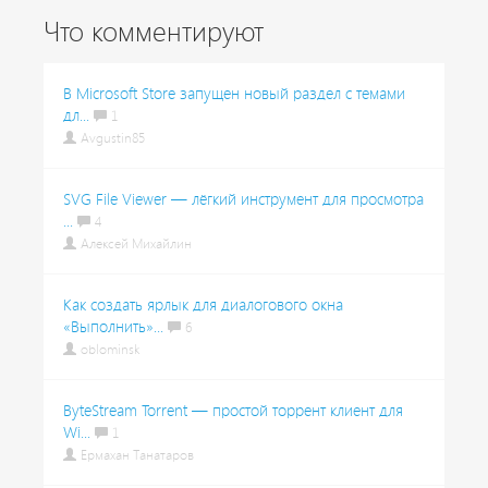
Что комментируют
В Microsoft Store запущен новый раздел с темами
дл...
1
Avgustin85
SVG File Viewer — лёгкий инструмент для просмотра
...
4
Алексей Михайлин
Как создать ярлык для диалогового окна
«Выполнить»...
6
oblominsk
ByteStream Torrent — простой торрент клиент для
Wi...
1
Ермахан Танатаров