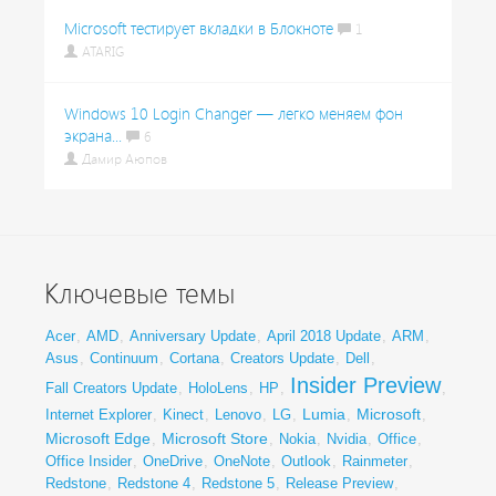
Microsoft тестирует вкладки в Блокноте
1
ATARIG
Windows 10 Login Changer — легко меняем фон
экрана...
6
Дамир Аюпов
Ключевые темы
Acer
,
AMD
,
Anniversary Update
,
April 2018 Update
,
ARM
,
Asus
,
Continuum
,
Cortana
,
Creators Update
,
Dell
,
Insider Preview
Fall Creators Update
,
HoloLens
,
HP
,
,
Lumia
Microsoft
Internet Explorer
,
Kinect
,
Lenovo
,
LG
,
,
,
Microsoft Edge
Microsoft Store
,
,
Nokia
,
Nvidia
,
Office
,
Office Insider
,
OneDrive
,
OneNote
,
Outlook
,
Rainmeter
,
Redstone
,
Redstone 4
,
Redstone 5
,
Release Preview
,