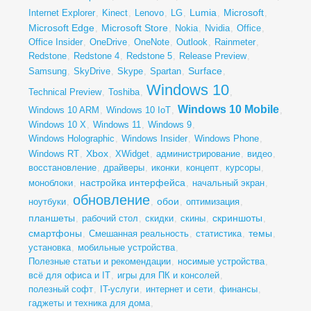
Lumia
Microsoft
Internet Explorer
,
Kinect
,
Lenovo
,
LG
,
,
,
Microsoft Edge
Microsoft Store
,
,
Nokia
,
Nvidia
,
Office
,
Office Insider
,
OneDrive
,
OneNote
,
Outlook
,
Rainmeter
,
Redstone
,
Redstone 4
,
Redstone 5
,
Release Preview
,
Surface
Samsung
,
SkyDrive
,
Skype
,
Spartan
,
,
Windows 10
Technical Preview
,
Toshiba
,
,
Windows 10 Mobile
Windows 10 ARM
,
Windows 10 IoT
,
,
Windows 10 X
,
Windows 11
,
Windows 9
,
Windows Holographic
,
Windows Insider
,
Windows Phone
,
Xbox
Windows RT
,
,
XWidget
,
администрирование
,
видео
,
восстановление
,
драйверы
,
иконки
,
концепт
,
курсоры
,
настройка интерфейса
моноблоки
,
,
начальный экран
,
обновление
обои
ноутбуки
,
,
,
оптимизация
,
планшеты
скриншоты
,
рабочий стол
,
скидки
,
скины
,
,
смартфоны
темы
,
Смешанная реальность
,
статистика
,
,
установка
,
мобильные устройства
,
Полезные статьи и рекомендации
,
носимые устройства
,
всё для офиса и IT
,
игры для ПК и консолей
,
полезный софт
,
IT-услуги
,
интернет и сети
,
финансы
,
гаджеты и техника для дома
,