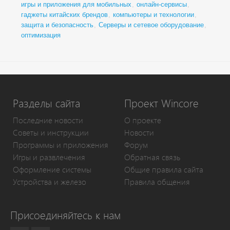
игры и приложения для мобильных
,
онлайн-сервисы
,
гаджеты китайских брендов
,
компьютеры и технологии
,
защита и безопасность
,
Серверы и сетевое оборудование
,
оптимизация
Разделы сайта
Проект Wincore
Последние новости
О проекте
Советы и инструкции
Новости
Программы и приложения
Форум
Игры и развлечения
Обратная связь
Оформление системы
Общие правила сайта
Устройства и железо
Правила общения
Присоединяйтесь к нам