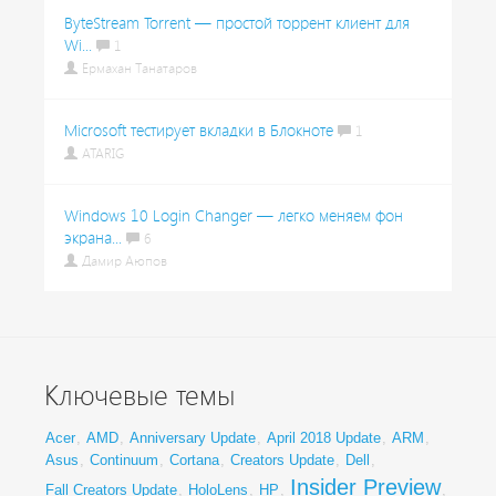
ByteStream Torrent — простой торрент клиент для
Wi...
1
Ермахан Танатаров
Microsoft тестирует вкладки в Блокноте
1
ATARIG
Windows 10 Login Changer — легко меняем фон
экрана...
6
Дамир Аюпов
Ключевые темы
Acer
,
AMD
,
Anniversary Update
,
April 2018 Update
,
ARM
,
Asus
,
Continuum
,
Cortana
,
Creators Update
,
Dell
,
Insider Preview
Fall Creators Update
,
HoloLens
,
HP
,
,