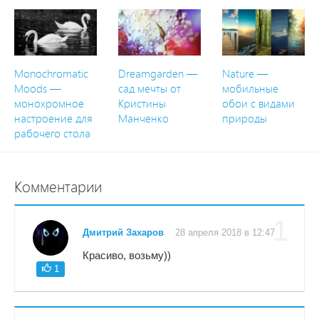
Monochromatic
Dreamgarden —
Nature —
Moods —
сад мечты от
мобильные
монохромное
Кристины
обои с видами
настроение для
Манченко
природы
рабочего стола
Комментарии
1
Дмитрий Захаров
28 апреля 2018 в 12:47
Красиво, возьму))
1