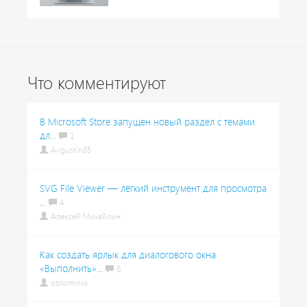
Что комментируют
В Microsoft Store запущен новый раздел с темами
дл...
1
Avgustin85
SVG File Viewer — лёгкий инструмент для просмотра
...
4
Алексей Михайлин
Как создать ярлык для диалогового окна
«Выполнить»...
6
oblominsk