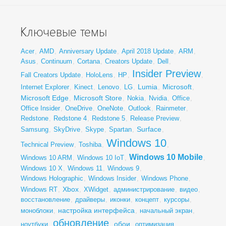
Ключевые темы
Acer
,
AMD
,
Anniversary Update
,
April 2018 Update
,
ARM
,
Asus
,
Continuum
,
Cortana
,
Creators Update
,
Dell
,
Insider Preview
Fall Creators Update
,
HoloLens
,
HP
,
,
Lumia
Microsoft
Internet Explorer
,
Kinect
,
Lenovo
,
LG
,
,
,
Microsoft Edge
Microsoft Store
,
,
Nokia
,
Nvidia
,
Office
,
Office Insider
,
OneDrive
,
OneNote
,
Outlook
,
Rainmeter
,
Redstone
,
Redstone 4
,
Redstone 5
,
Release Preview
,
Surface
Samsung
,
SkyDrive
,
Skype
,
Spartan
,
,
Windows 10
Technical Preview
,
Toshiba
,
,
Windows 10 Mobile
Windows 10 ARM
,
Windows 10 IoT
,
,
Windows 10 X
,
Windows 11
,
Windows 9
,
Windows Holographic
,
Windows Insider
,
Windows Phone
,
Xbox
Windows RT
,
,
XWidget
,
администрирование
,
видео
,
восстановление
,
драйверы
,
иконки
,
концепт
,
курсоры
,
настройка интерфейса
моноблоки
,
,
начальный экран
,
обновление
обои
ноутбуки
,
,
,
оптимизация
,