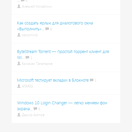
...
4
Алексей Михайлин
Как создать ярлык для диалогового окна
«Выполнить»...
6
oblominsk
ByteStream Torrent — простой торрент клиент для
Wi...
1
Ермахан Танатаров
Microsoft тестирует вкладки в Блокноте
1
ATARIG
Windows 10 Login Changer — легко меняем фон
экрана...
6
Дамир Аюпов