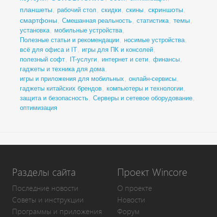
планшеты
скриншоты
,
рабочий стол
,
скидки
,
скины
,
,
смартфоны
темы
,
Смешанная реальность
,
статистика
,
,
установка
,
мобильные устройства
,
Полезные статьи и рекомендации
,
носимые устройства
,
всё для офиса и IT
,
игры для ПК и консолей
,
полезный софт
,
IT-услуги
,
интернет и сети
,
финансы
,
гаджеты и техника для дома
,
игры и приложения для мобильных
,
онлайн-сервисы
,
гаджеты китайских брендов
,
компьютеры и технологии
,
защита и безопасность
,
Серверы и сетевое оборудование
,
оптимизация
Разделы сайта
Проект Wincore
Последние новости
О проекте
Советы и инструкции
Новости
Программы и приложения
Форум