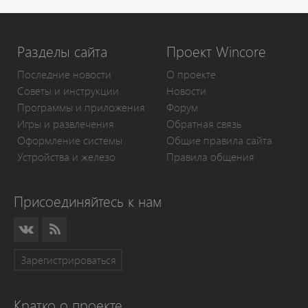
Разделы сайта
Проект Wincore
Последние новости
О проекте
Советы и инструкции
Новости
Программы и приложения
Форум
Игры и развлечения
Обратная связь
Оформление системы
Общие правила сайта
Устройства и железо
Правила общения
Присоединяйтесь к нам
Зарегистрироваться
Кратко о проекте