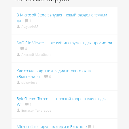
В Microsoft Store запущен новый раздел с темами
дл...
1
Avgustin85
SVG File Viewer — лёгкий инструмент для просмотра
...
4
Алексей Михайлин
Как создать ярлык для диалогового окна
«Выполнить»...
6
oblominsk
ByteStream Torrent — простой торрент клиент для
Wi...
1
Ермахан Танатаров
Microsoft тестирует вкладки в Блокноте
1