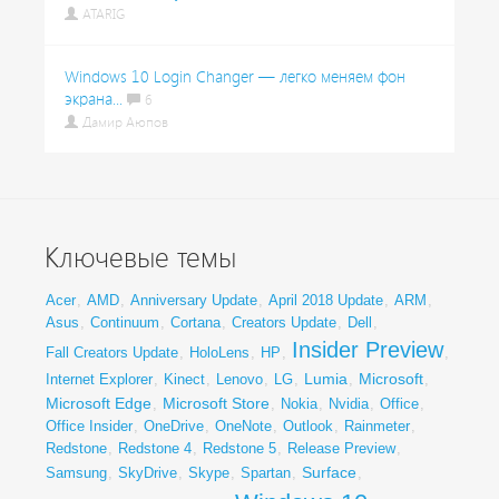
ATARIG
Windows 10 Login Changer — легко меняем фон
экрана...
6
Дамир Аюпов
Ключевые темы
Acer
,
AMD
,
Anniversary Update
,
April 2018 Update
,
ARM
,
Asus
,
Continuum
,
Cortana
,
Creators Update
,
Dell
,
Insider Preview
Fall Creators Update
,
HoloLens
,
HP
,
,
Lumia
Microsoft
Internet Explorer
,
Kinect
,
Lenovo
,
LG
,
,
,
Microsoft Edge
Microsoft Store
,
,
Nokia
,
Nvidia
,
Office
,
Office Insider
,
OneDrive
,
OneNote
,
Outlook
,
Rainmeter
,
Redstone
,
Redstone 4
,
Redstone 5
,
Release Preview
,
Surface
Samsung
,
SkyDrive
,
Skype
,
Spartan
,
,