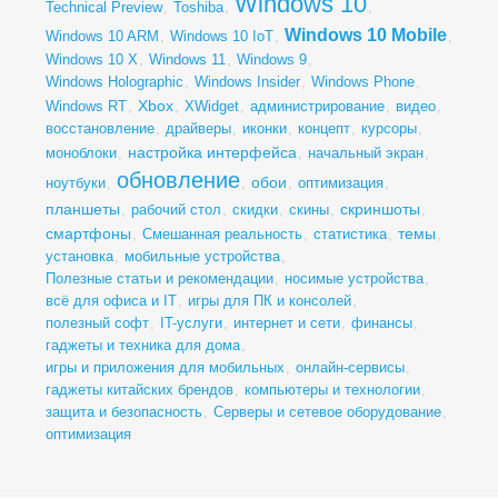
Windows 10
Technical Preview
,
Toshiba
,
,
Windows 10 Mobile
Windows 10 ARM
,
Windows 10 IoT
,
,
Windows 10 X
,
Windows 11
,
Windows 9
,
Windows Holographic
,
Windows Insider
,
Windows Phone
,
Xbox
Windows RT
,
,
XWidget
,
администрирование
,
видео
,
восстановление
,
драйверы
,
иконки
,
концепт
,
курсоры
,
настройка интерфейса
моноблоки
,
,
начальный экран
,
обновление
обои
ноутбуки
,
,
,
оптимизация
,
планшеты
скриншоты
,
рабочий стол
,
скидки
,
скины
,
,
смартфоны
темы
,
Смешанная реальность
,
статистика
,
,
установка
,
мобильные устройства
,
Полезные статьи и рекомендации
,
носимые устройства
,
всё для офиса и IT
,
игры для ПК и консолей
,
полезный софт
,
IT-услуги
,
интернет и сети
,
финансы
,
гаджеты и техника для дома
,
игры и приложения для мобильных
,
онлайн-сервисы
,
гаджеты китайских брендов
,
компьютеры и технологии
,
защита и безопасность
,
Серверы и сетевое оборудование
,
оптимизация