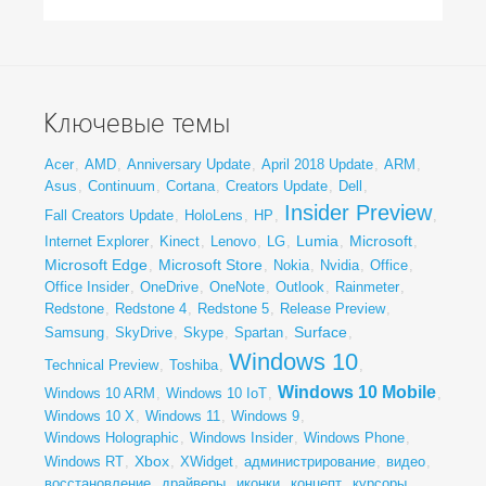
Ключевые темы
Acer
,
AMD
,
Anniversary Update
,
April 2018 Update
,
ARM
,
Asus
,
Continuum
,
Cortana
,
Creators Update
,
Dell
,
Insider Preview
Fall Creators Update
,
HoloLens
,
HP
,
,
Lumia
Microsoft
Internet Explorer
,
Kinect
,
Lenovo
,
LG
,
,
,
Microsoft Edge
Microsoft Store
,
,
Nokia
,
Nvidia
,
Office
,
Office Insider
,
OneDrive
,
OneNote
,
Outlook
,
Rainmeter
,
Redstone
,
Redstone 4
,
Redstone 5
,
Release Preview
,
Surface
Samsung
,
SkyDrive
,
Skype
,
Spartan
,
,
Windows 10
Technical Preview
,
Toshiba
,
,
Windows 10 Mobile
Windows 10 ARM
,
Windows 10 IoT
,
,
Windows 10 X
,
Windows 11
,
Windows 9
,
Windows Holographic
,
Windows Insider
,
Windows Phone
,
Xbox
Windows RT
,
,
XWidget
,
администрирование
,
видео
,
восстановление
,
драйверы
,
иконки
,
концепт
,
курсоры
,