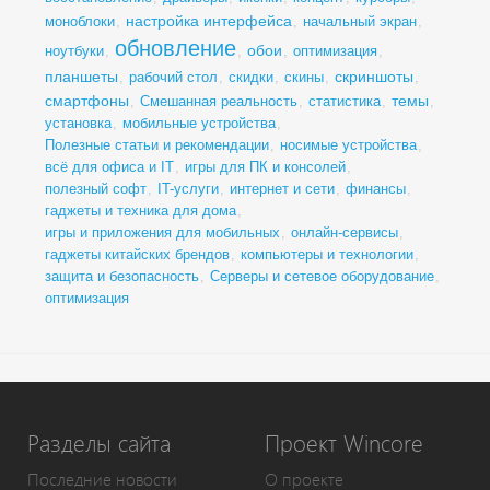
настройка интерфейса
моноблоки
,
,
начальный экран
,
обновление
обои
ноутбуки
,
,
,
оптимизация
,
планшеты
скриншоты
,
рабочий стол
,
скидки
,
скины
,
,
смартфоны
темы
,
Смешанная реальность
,
статистика
,
,
установка
,
мобильные устройства
,
Полезные статьи и рекомендации
,
носимые устройства
,
всё для офиса и IT
,
игры для ПК и консолей
,
полезный софт
,
IT-услуги
,
интернет и сети
,
финансы
,
гаджеты и техника для дома
,
игры и приложения для мобильных
,
онлайн-сервисы
,
гаджеты китайских брендов
,
компьютеры и технологии
,
защита и безопасность
,
Серверы и сетевое оборудование
,
оптимизация
Разделы сайта
Проект Wincore
Последние новости
О проекте