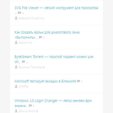
SVG File Viewer — лёгкий инструмент для просмотра
...
4
Алексей Михайлин
Как создать ярлык для диалогового окна
«Выполнить»...
6
oblominsk
ByteStream Torrent — простой торрент клиент для
Wi...
1
Ермахан Танатаров
Microsoft тестирует вкладки в Блокноте
1
ATARIG
Windows 10 Login Changer — легко меняем фон
экрана...
6
Дамир Аюпов