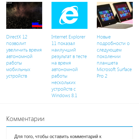
DirectX 12
Internet Explorer
Новые
позволит
11 показал
подробности о
увеличить время
наилучший
следующем
автономной
результат в тесте
поколении
работы
на время
планшета
мобильных
автономной
Microsoft Surface
устройств
работы
Pro 2
нескольких
устройств с
Windows 8.1
Комментарии
Для того, чтобы оставить комментарий к