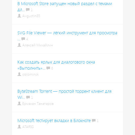
В Microsoft Store запущен новый раздел с темами
дл...
1
Avgustin85
SVG File Viewer — лёгкий инструмент для просмотра
...
4
Алексей Михайлин
Как создать ярлык для диалогового окна
«Выполнить»...
6
oblominsk
ByteStream Torrent — простой торрент клиент для
Wi...
1
Ермахан Танатаров
Microsoft тестирует вкладки в Блокноте
1
ATARIG