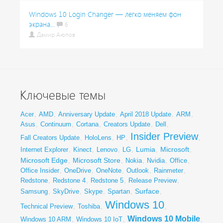
Windows 10 Login Changer — легко меняем фон
экрана...
6
Дамир Аюпов
Ключевые темы
Acer
,
AMD
,
Anniversary Update
,
April 2018 Update
,
ARM
,
Asus
,
Continuum
,
Cortana
,
Creators Update
,
Dell
,
Insider Preview
Fall Creators Update
,
HoloLens
,
HP
,
,
Lumia
Microsoft
Internet Explorer
,
Kinect
,
Lenovo
,
LG
,
,
,
Microsoft Edge
Microsoft Store
,
,
Nokia
,
Nvidia
,
Office
,
Office Insider
,
OneDrive
,
OneNote
,
Outlook
,
Rainmeter
,
Redstone
,
Redstone 4
,
Redstone 5
,
Release Preview
,
Surface
Samsung
,
SkyDrive
,
Skype
,
Spartan
,
,
Windows 10
Technical Preview
,
Toshiba
,
,
Windows 10 Mobile
Windows 10 ARM
,
Windows 10 IoT
,
,