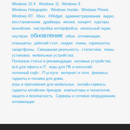
Windows 10 X
,
Windows 11
,
Windows 9
,
Windows Holographic
,
Windows Insider
,
Windows Phone
,
Xbox
Windows RT
,
,
XWidget
,
администрирование
,
видео
,
восстановление
,
драйверы
,
иконки
,
концепт
,
курсоры
,
настройка интерфейса
моноблоки
,
,
начальный экран
,
обновление
обои
ноутбуки
,
,
,
оптимизация
,
планшеты
скриншоты
,
рабочий стол
,
скидки
,
скины
,
,
смартфоны
темы
,
Смешанная реальность
,
статистика
,
,
установка
,
мобильные устройства
,
Полезные статьи и рекомендации
,
носимые устройства
,
всё для офиса и IT
,
игры для ПК и консолей
,
полезный софт
,
IT-услуги
,
интернет и сети
,
финансы
,
гаджеты и техника для дома
,
игры и приложения для мобильных
,
онлайн-сервисы
,
гаджеты китайских брендов
,
компьютеры и технологии
,
защита и безопасность
,
Серверы и сетевое оборудование
,
оптимизация