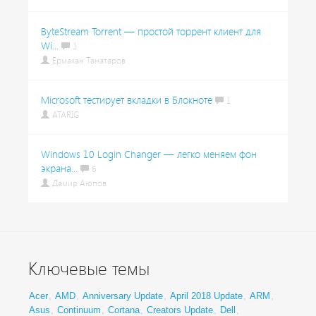
ByteStream Torrent — простой торрент клиент для
Wi...
1
Ермахан Танатаров
Microsoft тестирует вкладки в Блокноте
1
ATARIG
Windows 10 Login Changer — легко меняем фон
экрана...
6
Дамир Аюпов
Ключевые темы
Acer
,
AMD
,
Anniversary Update
,
April 2018 Update
,
ARM
,
Asus
,
Continuum
,
Cortana
,
Creators Update
,
Dell
,