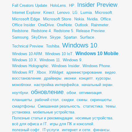
Insider Preview
Fall Creators Update
,
HoloLens
,
HP
,
,
Lumia
Microsoft
Internet Explorer
,
Kinect
,
Lenovo
,
LG
,
,
,
Microsoft Edge
Microsoft Store
,
,
Nokia
,
Nvidia
,
Office
,
Office Insider
,
OneDrive
,
OneNote
,
Outlook
,
Rainmeter
,
Redstone
,
Redstone 4
,
Redstone 5
,
Release Preview
,
Surface
Samsung
,
SkyDrive
,
Skype
,
Spartan
,
,
Windows 10
Technical Preview
,
Toshiba
,
,
Windows 10 Mobile
Windows 10 ARM
,
Windows 10 IoT
,
,
Windows 10 X
,
Windows 11
,
Windows 9
,
Windows Holographic
,
Windows Insider
,
Windows Phone
,
Xbox
Windows RT
,
,
XWidget
,
администрирование
,
видео
,
восстановление
,
драйверы
,
иконки
,
концепт
,
курсоры
,
настройка интерфейса
моноблоки
,
,
начальный экран
,
обновление
обои
ноутбуки
,
,
,
оптимизация
,
планшеты
скриншоты
,
рабочий стол
,
скидки
,
скины
,
,
смартфоны
темы
,
Смешанная реальность
,
статистика
,
,
установка
,
мобильные устройства
,
Полезные статьи и рекомендации
,
носимые устройства
,
всё для офиса и IT
,
игры для ПК и консолей
,
полезный софт
,
IT-услуги
,
интернет и сети
,
финансы
,