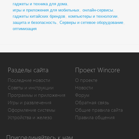
гаджеты и техника для дома
,
игры и приложения для мобильных
,
онлайн-сервисы
,
гаджеты китайских брендов
,
компьютеры и технологии
,
защита и безопасность
,
Серверы и сетевое оборудование
,
оптимизация
Разделы сайта
Проект Wincore
Последние новости
О проекте
Советы и инструкции
Новости
Программы и приложения
Форум
Игры и развлечения
Обратная связь
Оформление системы
Общие правила сайта
Устройства и железо
Правила общения
Присоединяйтесь к нам