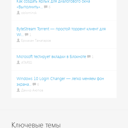
Как создать ярлык для диалогового окна
«Выполнить»...
6
oblominsk
ByteStream Torrent — простой торрент клиент для
Wi...
1
Ермахан Танатаров
Microsoft тестирует вкладки в Блокноте
1
ATARIG
Windows 10 Login Changer — легко меняем фон
экрана...
6
Дамир Аюпов
Ключевые темы