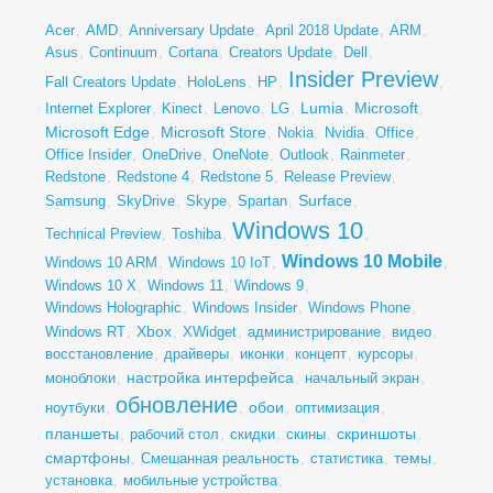
Acer
,
AMD
,
Anniversary Update
,
April 2018 Update
,
ARM
,
Asus
,
Continuum
,
Cortana
,
Creators Update
,
Dell
,
Insider Preview
Fall Creators Update
,
HoloLens
,
HP
,
,
Lumia
Microsoft
Internet Explorer
,
Kinect
,
Lenovo
,
LG
,
,
,
Microsoft Edge
Microsoft Store
,
,
Nokia
,
Nvidia
,
Office
,
Office Insider
,
OneDrive
,
OneNote
,
Outlook
,
Rainmeter
,
Redstone
,
Redstone 4
,
Redstone 5
,
Release Preview
,
Surface
Samsung
,
SkyDrive
,
Skype
,
Spartan
,
,
Windows 10
Technical Preview
,
Toshiba
,
,
Windows 10 Mobile
Windows 10 ARM
,
Windows 10 IoT
,
,
Windows 10 X
,
Windows 11
,
Windows 9
,
Windows Holographic
,
Windows Insider
,
Windows Phone
,
Xbox
Windows RT
,
,
XWidget
,
администрирование
,
видео
,
восстановление
,
драйверы
,
иконки
,
концепт
,
курсоры
,
настройка интерфейса
моноблоки
,
,
начальный экран
,
обновление
обои
ноутбуки
,
,
,
оптимизация
,
планшеты
скриншоты
,
рабочий стол
,
скидки
,
скины
,
,
смартфоны
темы
,
Смешанная реальность
,
статистика
,
,
установка
,
мобильные устройства
,