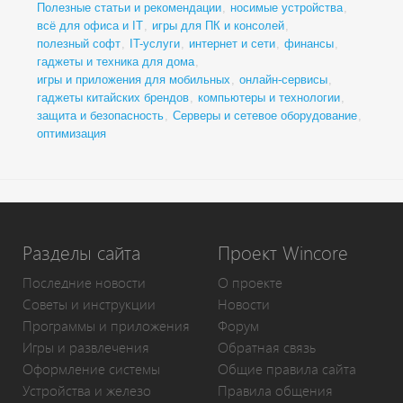
Полезные статьи и рекомендации
,
носимые устройства
,
всё для офиса и IT
,
игры для ПК и консолей
,
полезный софт
,
IT-услуги
,
интернет и сети
,
финансы
,
гаджеты и техника для дома
,
игры и приложения для мобильных
,
онлайн-сервисы
,
гаджеты китайских брендов
,
компьютеры и технологии
,
защита и безопасность
,
Серверы и сетевое оборудование
,
оптимизация
Разделы сайта
Проект Wincore
Последние новости
О проекте
Советы и инструкции
Новости
Программы и приложения
Форум
Игры и развлечения
Обратная связь
Оформление системы
Общие правила сайта
Устройства и железо
Правила общения