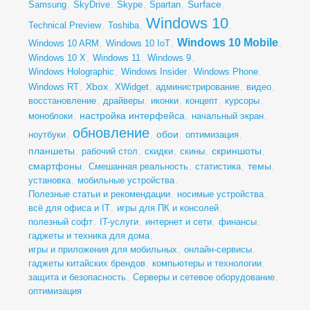
Surface
Samsung
,
SkyDrive
,
Skype
,
Spartan
,
,
Windows 10
Technical Preview
,
Toshiba
,
,
Windows 10 Mobile
Windows 10 ARM
,
Windows 10 IoT
,
,
Windows 10 X
,
Windows 11
,
Windows 9
,
Windows Holographic
,
Windows Insider
,
Windows Phone
,
Xbox
Windows RT
,
,
XWidget
,
администрирование
,
видео
,
восстановление
,
драйверы
,
иконки
,
концепт
,
курсоры
,
настройка интерфейса
моноблоки
,
,
начальный экран
,
обновление
обои
ноутбуки
,
,
,
оптимизация
,
планшеты
скриншоты
,
рабочий стол
,
скидки
,
скины
,
,
смартфоны
темы
,
Смешанная реальность
,
статистика
,
,
установка
,
мобильные устройства
,
Полезные статьи и рекомендации
,
носимые устройства
,
всё для офиса и IT
,
игры для ПК и консолей
,
полезный софт
,
IT-услуги
,
интернет и сети
,
финансы
,
гаджеты и техника для дома
,
игры и приложения для мобильных
,
онлайн-сервисы
,
гаджеты китайских брендов
,
компьютеры и технологии
,
защита и безопасность
,
Серверы и сетевое оборудование
,
оптимизация