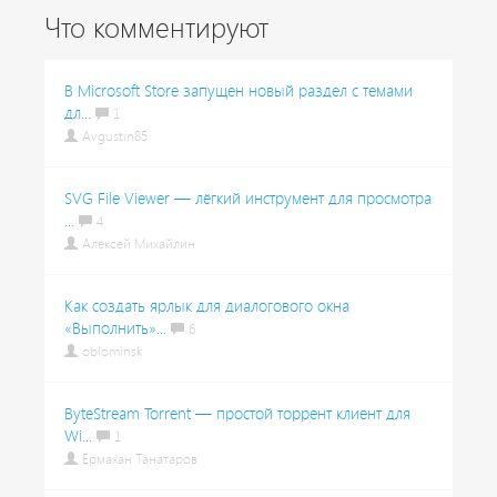
Что комментируют
В Microsoft Store запущен новый раздел с темами
дл...
1
Avgustin85
SVG File Viewer — лёгкий инструмент для просмотра
...
4
Алексей Михайлин
Как создать ярлык для диалогового окна
«Выполнить»...
6
oblominsk
ByteStream Torrent — простой торрент клиент для
Wi...
1
Ермахан Танатаров