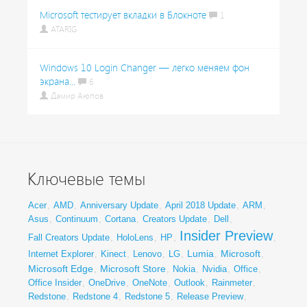
Microsoft тестирует вкладки в Блокноте
1
ATARIG
Windows 10 Login Changer — легко меняем фон
экрана...
6
Дамир Аюпов
Ключевые темы
Acer
,
AMD
,
Anniversary Update
,
April 2018 Update
,
ARM
,
Asus
,
Continuum
,
Cortana
,
Creators Update
,
Dell
,
Insider Preview
Fall Creators Update
,
HoloLens
,
HP
,
,
Lumia
Microsoft
Internet Explorer
,
Kinect
,
Lenovo
,
LG
,
,
,
Microsoft Edge
Microsoft Store
,
,
Nokia
,
Nvidia
,
Office
,
Office Insider
,
OneDrive
,
OneNote
,
Outlook
,
Rainmeter
,
Redstone
,
Redstone 4
,
Redstone 5
,
Release Preview
,