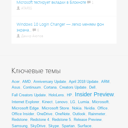
Microsoft тестирует вкладки в Блокноте
1
ATARIG
Windows 10 Login Changer — легко меняем фон
экрана...
6
Дамир Аюпов
Ключевые темы
Acer
,
AMD
,
Anniversary Update
,
April 2018 Update
,
ARM
,
Asus
,
Continuum
,
Cortana
,
Creators Update
,
Dell
,
Insider Preview
Fall Creators Update
,
HoloLens
,
HP
,
,
Lumia
Microsoft
Internet Explorer
,
Kinect
,
Lenovo
,
LG
,
,
,
Microsoft Edge
Microsoft Store
,
,
Nokia
,
Nvidia
,
Office
,
Office Insider
,
OneDrive
,
OneNote
,
Outlook
,
Rainmeter
,
Redstone
,
Redstone 4
,
Redstone 5
,
Release Preview
,
Surface
Samsung
,
SkyDrive
,
Skype
,
Spartan
,
,