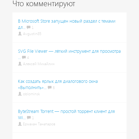
Что комментируют
В Microsoft Store запущен новый раздел с темами
дл...
1
Avgustin85
SVG File Viewer — лёгкий инструмент для просмотра
...
4
Алексей Михайлин
Как создать ярлык для диалогового окна
«Выполнить»...
6
oblominsk
ByteStream Torrent — простой торрент клиент для
Wi...
1
Ермахан Танатаров