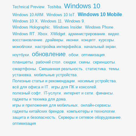
Windows 10
Technical Preview
,
Toshiba
,
,
Windows 10 Mobile
Windows 10 ARM
,
Windows 10 IoT
,
,
Windows 10 X
,
Windows 11
,
Windows 9
,
Windows Holographic
,
Windows Insider
,
Windows Phone
,
Xbox
Windows RT
,
,
XWidget
,
администрирование
,
видео
,
восстановление
,
драйверы
,
иконки
,
концепт
,
курсоры
,
настройка интерфейса
моноблоки
,
,
начальный экран
,
обновление
обои
ноутбуки
,
,
,
оптимизация
,
планшеты
скриншоты
,
рабочий стол
,
скидки
,
скины
,
,
смартфоны
темы
,
Смешанная реальность
,
статистика
,
,
установка
,
мобильные устройства
,
Полезные статьи и рекомендации
,
носимые устройства
,
всё для офиса и IT
,
игры для ПК и консолей
,
полезный софт
,
IT-услуги
,
интернет и сети
,
финансы
,
гаджеты и техника для дома
,
игры и приложения для мобильных
,
онлайн-сервисы
,
гаджеты китайских брендов
,
компьютеры и технологии
,
защита и безопасность
,
Серверы и сетевое оборудование
,
оптимизация