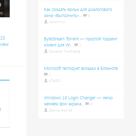
Как создать ярлык для диалогового
окна «Выполнить»...
6
oblominsk
 10
ByteStream Torrent — простой торрент
eview
клиент для Wi...
1
Ермахан Танатаров
Microsoft тестирует вкладки в Блокноте
1
ATARIG
Windows 10 Login Changer — легко
меняем фон экрана...
6
х
Дамир Аюпов