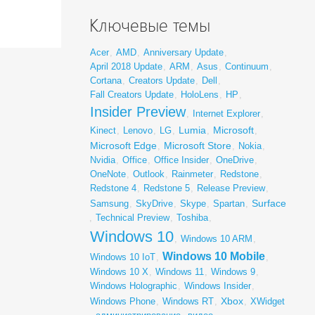
Ключевые темы
Acer
,
AMD
,
Anniversary Update
,
April 2018 Update
,
ARM
,
Asus
,
Continuum
,
Cortana
,
Creators Update
,
Dell
,
Fall Creators Update
,
HoloLens
,
HP
,
Insider Preview
,
Internet Explorer
,
Lumia
Microsoft
Kinect
,
Lenovo
,
LG
,
,
,
Microsoft Edge
Microsoft Store
,
,
Nokia
,
Nvidia
,
Office
,
Office Insider
,
OneDrive
,
OneNote
,
Outlook
,
Rainmeter
,
Redstone
,
Redstone 4
,
Redstone 5
,
Release Preview
,
Surface
Samsung
,
SkyDrive
,
Skype
,
Spartan
,
,
Technical Preview
,
Toshiba
,
Windows 10
,
Windows 10 ARM
,
Windows 10 Mobile
Windows 10 IoT
,
,
Windows 10 X
,
Windows 11
,
Windows 9
,
Windows Holographic
,
Windows Insider
,
Xbox
Windows Phone
,
Windows RT
,
,
XWidget