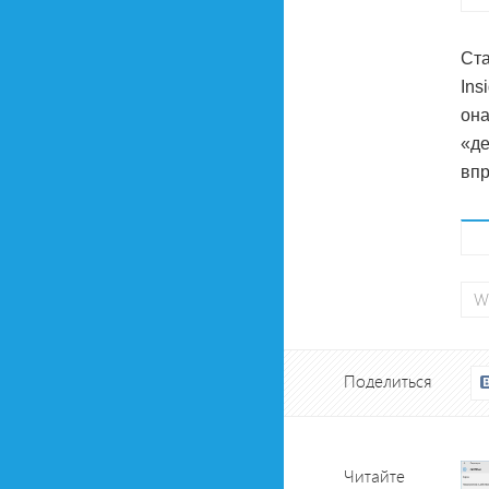
Ста
Ins
она
«де
впр
W
Поделиться
Читайте