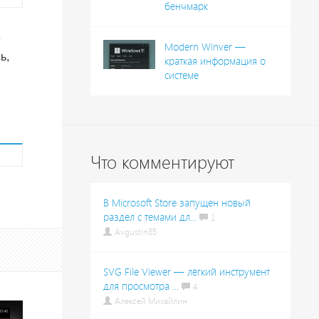
бенчмарк
е
Modern Winver —
ь,
краткая информация о
системе
Что комментируют
В Microsoft Store запущен новый
раздел с темами дл...
1
Avgustin85
SVG File Viewer — лёгкий инструмент
для просмотра ...
4
Алексей Михайлин