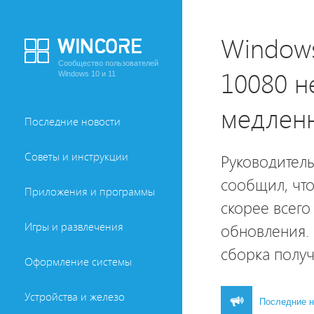
Windows
Сообщество пользователей
10080 н
Windows 10 и 11
медленн
Последние новости
Советы и инструкции
Руководитель
сообщил, что
Приложения и программы
скорее всего
Игры и развлечения
обновления. 
сборка полу
Оформление системы
Устройства и железо
Последние н