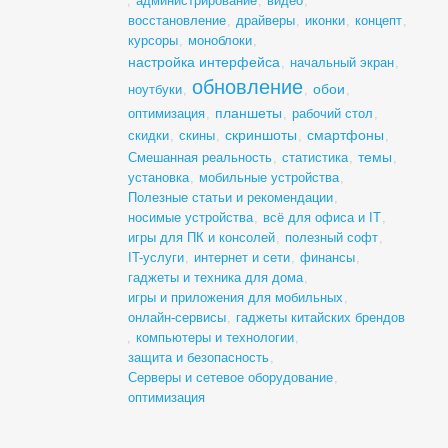
,
администрирование
,
видео
,
восстановление
,
драйверы
,
иконки
,
концепт
,
курсоры
,
моноблоки
,
настройка интерфейса
,
начальный экран
,
обновление
обои
ноутбуки
,
,
,
планшеты
оптимизация
,
,
рабочий стол
,
скриншоты
смартфоны
скидки
,
скины
,
,
,
темы
Смешанная реальность
,
статистика
,
,
установка
,
мобильные устройства
,
Полезные статьи и рекомендации
,
носимые устройства
,
всё для офиса и IT
,
игры для ПК и консолей
,
полезный софт
,
IT-услуги
,
интернет и сети
,
финансы
,
гаджеты и техника для дома
,
игры и приложения для мобильных
,
онлайн-сервисы
,
гаджеты китайских брендов
,
компьютеры и технологии
,
защита и безопасность
,
Серверы и сетевое оборудование
,
оптимизация