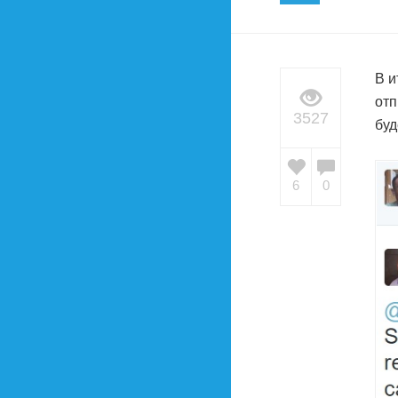
В и
отп
3527
буд
6
0