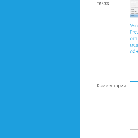
также
Win
Pre
отп
мед
обн
Комментарии