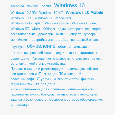
Windows 10
Technical Preview
,
Toshiba
,
,
Windows 10 Mobile
Windows 10 ARM
,
Windows 10 IoT
,
,
Windows 10 X
,
Windows 11
,
Windows 9
,
Windows Holographic
,
Windows Insider
,
Windows Phone
,
Xbox
Windows RT
,
,
XWidget
,
администрирование
,
видео
,
восстановление
,
драйверы
,
иконки
,
концепт
,
курсоры
,
настройка интерфейса
моноблоки
,
,
начальный экран
,
обновление
обои
ноутбуки
,
,
,
оптимизация
,
планшеты
скриншоты
,
рабочий стол
,
скидки
,
скины
,
,
смартфоны
темы
,
Смешанная реальность
,
статистика
,
,
установка
,
мобильные устройства
,
Полезные статьи и рекомендации
,
носимые устройства
,
всё для офиса и IT
,
игры для ПК и консолей
,
полезный софт
,
IT-услуги
,
интернет и сети
,
финансы
,
гаджеты и техника для дома
,
игры и приложения для мобильных
,
онлайн-сервисы
,
гаджеты китайских брендов
,
компьютеры и технологии
,
защита и безопасность
,
Серверы и сетевое оборудование
,
оптимизация