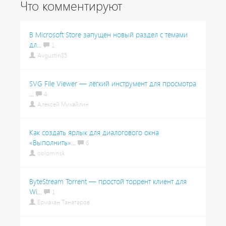
Что комментируют
В Microsoft Store запущен новый раздел с темами
дл...
1
Avgustin85
SVG File Viewer — лёгкий инструмент для просмотра
...
4
Алексей Михайлин
Как создать ярлык для диалогового окна
«Выполнить»...
6
oblominsk
ByteStream Torrent — простой торрент клиент для
Wi...
1
Ермахан Танатаров