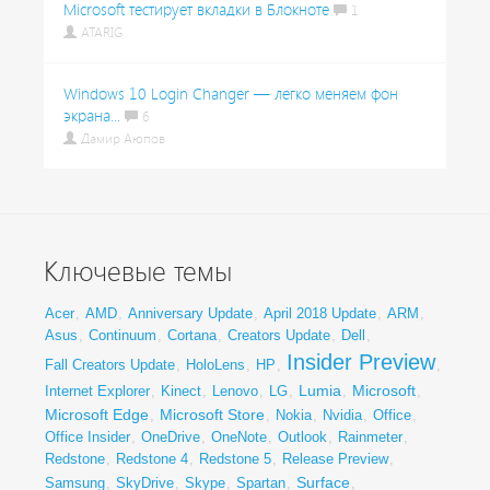
Microsoft тестирует вкладки в Блокноте
1
ATARIG
Windows 10 Login Changer — легко меняем фон
экрана...
6
Дамир Аюпов
Ключевые темы
Acer
,
AMD
,
Anniversary Update
,
April 2018 Update
,
ARM
,
Asus
,
Continuum
,
Cortana
,
Creators Update
,
Dell
,
Insider Preview
Fall Creators Update
,
HoloLens
,
HP
,
,
Lumia
Microsoft
Internet Explorer
,
Kinect
,
Lenovo
,
LG
,
,
,
Microsoft Edge
Microsoft Store
,
,
Nokia
,
Nvidia
,
Office
,
Office Insider
,
OneDrive
,
OneNote
,
Outlook
,
Rainmeter
,
Redstone
,
Redstone 4
,
Redstone 5
,
Release Preview
,
Surface
Samsung
,
SkyDrive
,
Skype
,
Spartan
,
,