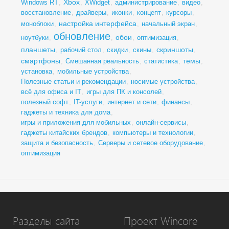
Xbox
Windows RT
,
,
XWidget
,
администрирование
,
видео
,
восстановление
,
драйверы
,
иконки
,
концепт
,
курсоры
,
настройка интерфейса
моноблоки
,
,
начальный экран
,
обновление
обои
ноутбуки
,
,
,
оптимизация
,
планшеты
скриншоты
,
рабочий стол
,
скидки
,
скины
,
,
смартфоны
темы
,
Смешанная реальность
,
статистика
,
,
установка
,
мобильные устройства
,
Полезные статьи и рекомендации
,
носимые устройства
,
всё для офиса и IT
,
игры для ПК и консолей
,
полезный софт
,
IT-услуги
,
интернет и сети
,
финансы
,
гаджеты и техника для дома
,
игры и приложения для мобильных
,
онлайн-сервисы
,
гаджеты китайских брендов
,
компьютеры и технологии
,
защита и безопасность
,
Серверы и сетевое оборудование
,
оптимизация
Разделы сайта
Проект Wincore