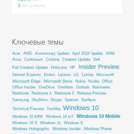
Дамир Аюпов
Ключевые темы
Acer
,
AMD
,
Anniversary Update
,
April 2018 Update
,
ARM
,
Asus
,
Continuum
,
Cortana
,
Creators Update
,
Dell
,
Insider Preview
Fall Creators Update
,
HoloLens
,
HP
,
,
Lumia
Microsoft
Internet Explorer
,
Kinect
,
Lenovo
,
LG
,
,
,
Microsoft Edge
Microsoft Store
,
,
Nokia
,
Nvidia
,
Office
,
Office Insider
,
OneDrive
,
OneNote
,
Outlook
,
Rainmeter
,
Redstone
,
Redstone 4
,
Redstone 5
,
Release Preview
,
Surface
Samsung
,
SkyDrive
,
Skype
,
Spartan
,
,
Windows 10
Technical Preview
,
Toshiba
,
,
Windows 10 Mobile
Windows 10 ARM
,
Windows 10 IoT
,
,
Windows 10 X
,
Windows 11
,
Windows 9
,
Windows Holographic
,
Windows Insider
,
Windows Phone
,