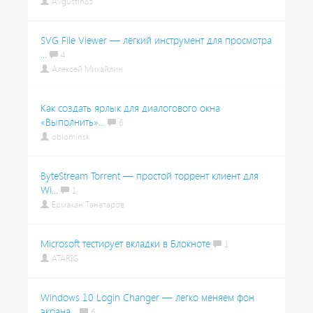
Avgustin85
SVG File Viewer — лёгкий инструмент для просмотра
...
4
Алексей Михайлин
Как создать ярлык для диалогового окна
«Выполнить»...
6
oblominsk
ByteStream Torrent — простой торрент клиент для
Wi...
1
Ермахан Танатаров
Microsoft тестирует вкладки в Блокноте
1
ATARIG
Windows 10 Login Changer — легко меняем фон
экрана...
6