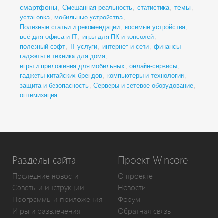
смартфоны
темы
,
Смешанная реальность
,
статистика
,
,
установка
,
мобильные устройства
,
Полезные статьи и рекомендации
,
носимые устройства
,
всё для офиса и IT
,
игры для ПК и консолей
,
полезный софт
,
IT-услуги
,
интернет и сети
,
финансы
,
гаджеты и техника для дома
,
игры и приложения для мобильных
,
онлайн-сервисы
,
гаджеты китайских брендов
,
компьютеры и технологии
,
защита и безопасность
,
Серверы и сетевое оборудование
,
оптимизация
Разделы сайта
Проект Wincore
Последние новости
О проекте
Советы и инструкции
Новости
Программы и приложения
Форум
Игры и развлечения
Обратная связь