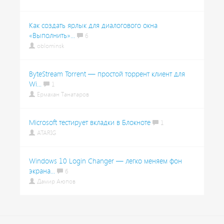
Как создать ярлык для диалогового окна
«Выполнить»...
6
oblominsk
ByteStream Torrent — простой торрент клиент для
Wi...
1
Ермахан Танатаров
Microsoft тестирует вкладки в Блокноте
1
ATARIG
Windows 10 Login Changer — легко меняем фон
экрана...
6
Дамир Аюпов