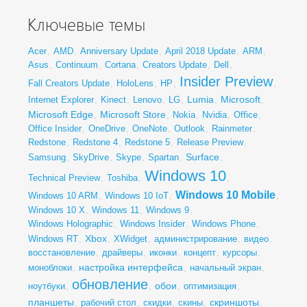
Ключевые темы
Acer
,
AMD
,
Anniversary Update
,
April 2018 Update
,
ARM
,
Asus
,
Continuum
,
Cortana
,
Creators Update
,
Dell
,
Insider Preview
Fall Creators Update
,
HoloLens
,
HP
,
,
Lumia
Microsoft
Internet Explorer
,
Kinect
,
Lenovo
,
LG
,
,
,
Microsoft Edge
Microsoft Store
,
,
Nokia
,
Nvidia
,
Office
,
Office Insider
,
OneDrive
,
OneNote
,
Outlook
,
Rainmeter
,
Redstone
,
Redstone 4
,
Redstone 5
,
Release Preview
,
Surface
Samsung
,
SkyDrive
,
Skype
,
Spartan
,
,
Windows 10
Technical Preview
,
Toshiba
,
,
Windows 10 Mobile
Windows 10 ARM
,
Windows 10 IoT
,
,
Windows 10 X
,
Windows 11
,
Windows 9
,
Windows Holographic
,
Windows Insider
,
Windows Phone
,
Xbox
Windows RT
,
,
XWidget
,
администрирование
,
видео
,
восстановление
,
драйверы
,
иконки
,
концепт
,
курсоры
,
настройка интерфейса
моноблоки
,
,
начальный экран
,
обновление
обои
ноутбуки
,
,
,
оптимизация
,
планшеты
скриншоты
,
рабочий стол
,
скидки
,
скины
,
,