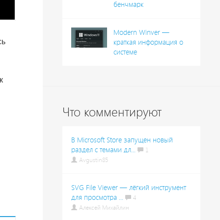
бенчмарк
Modern Winver —
сь
краткая информация о
системе
к
Что комментируют
В Microsoft Store запущен новый
раздел с темами дл...
1
и
Avgustin85
SVG File Viewer — лёгкий инструмент
для просмотра ...
4
Алексей Михайлин