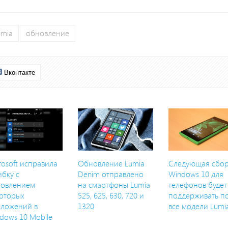
umia
обновление
Вконтакте
rosoft исправила
Обновление Lumia
Следующая сбо
бку с
Denim отправлено
Windows 10 для
новлением
на смартфоны Lumia
телефонов будет
оторых
525, 625, 630, 720 и
поддерживать п
ложений в
1320
все модели Lumi
dows 10 Mobile