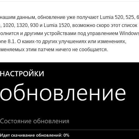
нашим данным, обновление уже получают Lumia 520, 525, 6
, 1020, 1320, 930 и Lumia 1520, возможно скоро этот список
олнится и другими устройствами под управлением Window
ne 8.1. О каких-то других улучшениях или изменениях,
меняемых этим патчем ничего не сообщается.