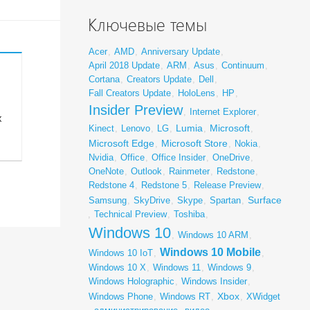
Ключевые темы
Acer
,
AMD
,
Anniversary Update
,
April 2018 Update
,
ARM
,
Asus
,
Continuum
,
Cortana
,
Creators Update
,
Dell
,
Fall Creators Update
,
HoloLens
,
HP
,
Insider Preview
,
Internet Explorer
,
х
Lumia
Microsoft
Kinect
,
Lenovo
,
LG
,
,
,
Microsoft Edge
Microsoft Store
,
,
Nokia
,
Nvidia
,
Office
,
Office Insider
,
OneDrive
,
OneNote
,
Outlook
,
Rainmeter
,
Redstone
,
Redstone 4
,
Redstone 5
,
Release Preview
,
Surface
Samsung
,
SkyDrive
,
Skype
,
Spartan
,
,
Technical Preview
,
Toshiba
,
Windows 10
,
Windows 10 ARM
,
Windows 10 Mobile
Windows 10 IoT
,
,
Windows 10 X
,
Windows 11
,
Windows 9
,
Windows Holographic
,
Windows Insider
,
Xbox
Windows Phone
,
Windows RT
,
,
XWidget