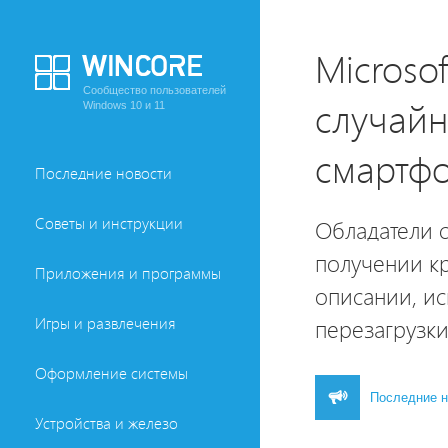
Microso
Сообщество пользователей
случай
Windows 10 и 11
смартфо
Последние новости
Советы и инструкции
Обладатели 
получении кр
Приложения и программы
описании, и
Игры и развлечения
перезагрузки
Оформление системы
Последние н
Устройства и железо