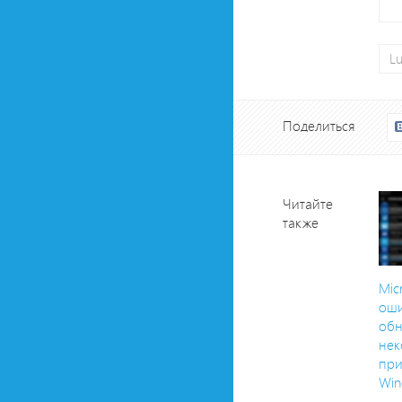
L
Поделиться
Читайте
также
Mic
оши
об
нек
при
Win