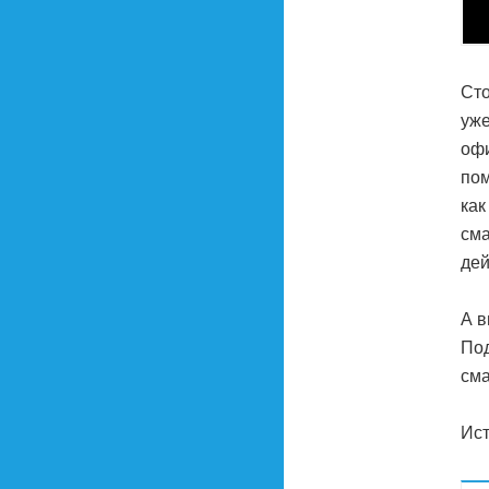
Сто
уже
офи
пом
как
сма
дей
А в
Под
см
Ист