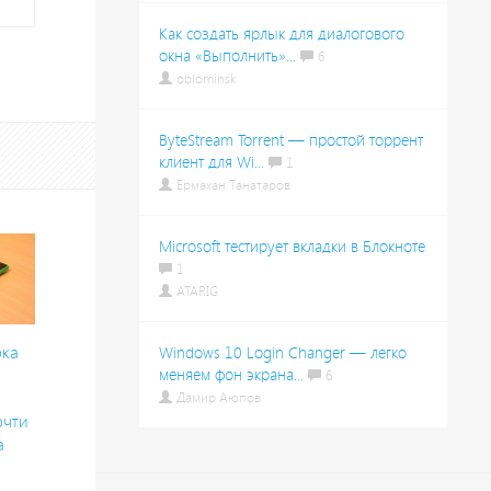
Как создать ярлык для диалогового
окна «Выполнить»...
6
oblominsk
ByteStream Torrent — простой торрент
клиент для Wi...
1
Ермахан Танатаров
Microsoft тестирует вкладки в Блокноте
1
ATARIG
рка
Windows 10 Login Changer — легко
меняем фон экрана...
6
Дамир Аюпов
очти
a