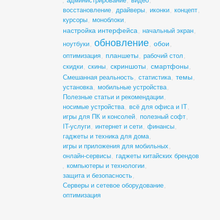
,
администрирование
,
видео
,
восстановление
,
драйверы
,
иконки
,
концепт
,
курсоры
,
моноблоки
,
настройка интерфейса
,
начальный экран
,
обновление
обои
ноутбуки
,
,
,
планшеты
оптимизация
,
,
рабочий стол
,
скриншоты
смартфоны
скидки
,
скины
,
,
,
темы
Смешанная реальность
,
статистика
,
,
установка
,
мобильные устройства
,
Полезные статьи и рекомендации
,
носимые устройства
,
всё для офиса и IT
,
игры для ПК и консолей
,
полезный софт
,
IT-услуги
,
интернет и сети
,
финансы
,
гаджеты и техника для дома
,
игры и приложения для мобильных
,
онлайн-сервисы
,
гаджеты китайских брендов
,
компьютеры и технологии
,
защита и безопасность
,
Серверы и сетевое оборудование
,
оптимизация