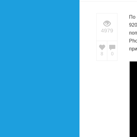
По 
920
4979
поп
Pho
при
8
0