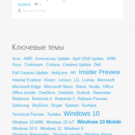
экрана...
6
Дамир Аюпов
Ключевые темы
Acer
,
AMD
,
Anniversary Update
,
April 2018 Update
,
ARM
,
Asus
,
Continuum
,
Cortana
,
Creators Update
,
Dell
,
Insider Preview
Fall Creators Update
,
HoloLens
,
HP
,
,
Lumia
Microsoft
Internet Explorer
,
Kinect
,
Lenovo
,
LG
,
,
,
Microsoft Edge
Microsoft Store
,
,
Nokia
,
Nvidia
,
Office
,
Office Insider
,
OneDrive
,
OneNote
,
Outlook
,
Rainmeter
,
Redstone
,
Redstone 4
,
Redstone 5
,
Release Preview
,
Surface
Samsung
,
SkyDrive
,
Skype
,
Spartan
,
,
Windows 10
Technical Preview
,
Toshiba
,
,
Windows 10 Mobile
Windows 10 ARM
,
Windows 10 IoT
,
,
Windows 10 X
,
Windows 11
,
Windows 9
,
Windows Holographic
,
Windows Insider
,
Windows Phone
,