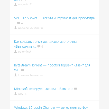
Avgustin85
SVG File Viewer — лёгкий инструмент для просмотра
...
4
Алексей Михайлин
Как создать ярлык для диалогового окна
«Выполнить»...
6
oblominsk
ByteStream Torrent — простой торрент клиент для
Wi...
1
Ермахан Танатаров
Microsoft тестирует вкладки в Блокноте
1
ATARIG
Windows 10 Login Changer — легко меняем фон