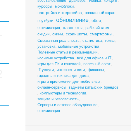
восстановление
,
драйверы
,
иконки
,
концепт
,
курсоры
,
моноблоки
,
настройка интерфейса
,
начальный экран
,
обновление
обои
ноутбуки
,
,
,
планшеты
оптимизация
,
,
рабочий стол
,
1
скриншоты
смартфоны
скидки
,
скины
,
,
,
темы
Смешанная реальность
,
статистика
,
,
установка
,
мобильные устройства
,
Полезные статьи и рекомендации
,
носимые устройства
,
всё для офиса и IT
,
игры для ПК и консолей
,
полезный софт
,
IT-услуги
,
интернет и сети
,
финансы
,
2
гаджеты и техника для дома
,
игры и приложения для мобильных
,
онлайн-сервисы
,
гаджеты китайских брендов
,
компьютеры и технологии
,
защита и безопасность
,
Серверы и сетевое оборудование
,
оптимизация