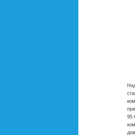
Над
ста
ком
при
95 
ком
дов