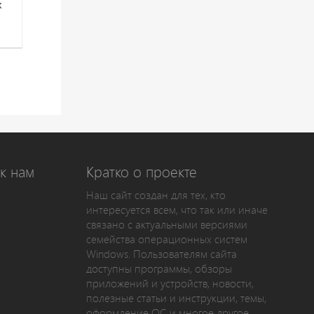
х
к нам
Кратко о проекте
Наш сайт создан для тех, кто
интересуется всем, что так или иначе
связано с актуальными версиями
семейства операционных систем
Windows. Пользователям сайта
доступны программы, обзоры
приложений и устройств, новости,
полезные статьи и инструкции, темы,
оформление ОС и многое другое.