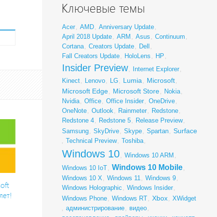
Ключевые темы
Acer
,
AMD
,
Anniversary Update
,
April 2018 Update
,
ARM
,
Asus
,
Continuum
,
Cortana
,
Creators Update
,
Dell
,
Fall Creators Update
,
HoloLens
,
HP
,
Insider Preview
,
Internet Explorer
,
Lumia
Microsoft
Kinect
,
Lenovo
,
LG
,
,
,
Microsoft Edge
Microsoft Store
,
,
Nokia
,
Nvidia
,
Office
,
Office Insider
,
OneDrive
,
OneNote
,
Outlook
,
Rainmeter
,
Redstone
,
Redstone 4
,
Redstone 5
,
Release Preview
,
Surface
Samsung
,
SkyDrive
,
Skype
,
Spartan
,
,
Technical Preview
,
Toshiba
,
Windows 10
,
Windows 10 ARM
,
Windows 10 Mobile
Windows 10 IoT
,
,
Windows 10 X
,
Windows 11
,
Windows 9
,
oft
Windows Holographic
,
Windows Insider
,
лет!
Xbox
Windows Phone
,
Windows RT
,
,
XWidget
,
администрирование
,
видео
,