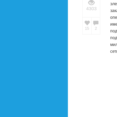
эле
4303
зак
опе
име
15
2
под
под
ми
сет