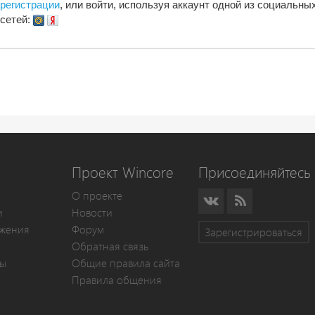
регистрации
, или войти, используя аккаунт одной из социальны
сетей:
Проект Wincore
Присоединяйтесь 
О проекте
и
Новости
жения
Форум
Зарегистрироваться
Обратная связь
мы
Общие правила сайта
Правила общения