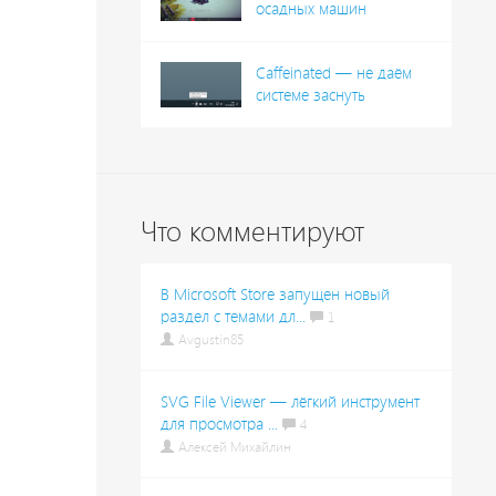
осадных машин
Caffeinated — не даём
системе заснуть
Что комментируют
В Microsoft Store запущен новый
раздел с темами дл...
1
Avgustin85
SVG File Viewer — лёгкий инструмент
для просмотра ...
4
Алексей Михайлин