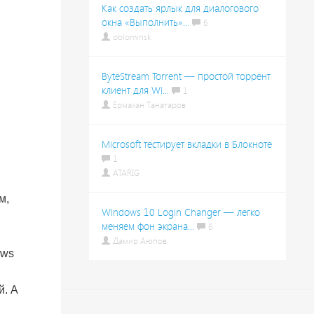
Как создать ярлык для диалогового
окна «Выполнить»...
6
oblominsk
ByteStream Torrent — простой торрент
клиент для Wi...
1
Ермахан Танатаров
Microsoft тестирует вкладки в Блокноте
1
ATARIG
м,
Windows 10 Login Changer — легко
меняем фон экрана...
6
,
Дамир Аюпов
ows
й. А