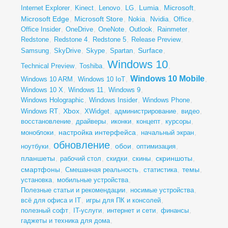
Lumia
Microsoft
Internet Explorer
,
Kinect
,
Lenovo
,
LG
,
,
,
Microsoft Edge
Microsoft Store
,
,
Nokia
,
Nvidia
,
Office
,
Office Insider
,
OneDrive
,
OneNote
,
Outlook
,
Rainmeter
,
Redstone
,
Redstone 4
,
Redstone 5
,
Release Preview
,
Surface
Samsung
,
SkyDrive
,
Skype
,
Spartan
,
,
Windows 10
Technical Preview
,
Toshiba
,
,
Windows 10 Mobile
Windows 10 ARM
,
Windows 10 IoT
,
,
Windows 10 X
,
Windows 11
,
Windows 9
,
Windows Holographic
,
Windows Insider
,
Windows Phone
,
Xbox
Windows RT
,
,
XWidget
,
администрирование
,
видео
,
восстановление
,
драйверы
,
иконки
,
концепт
,
курсоры
,
настройка интерфейса
моноблоки
,
,
начальный экран
,
обновление
обои
ноутбуки
,
,
,
оптимизация
,
планшеты
скриншоты
,
рабочий стол
,
скидки
,
скины
,
,
смартфоны
темы
,
Смешанная реальность
,
статистика
,
,
установка
,
мобильные устройства
,
Полезные статьи и рекомендации
,
носимые устройства
,
всё для офиса и IT
,
игры для ПК и консолей
,
полезный софт
,
IT-услуги
,
интернет и сети
,
финансы
,
гаджеты и техника для дома
,