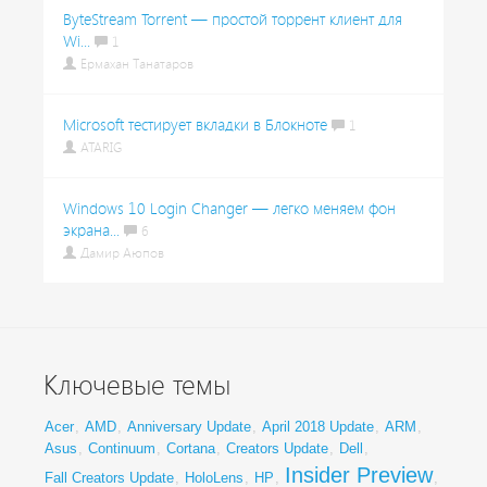
ByteStream Torrent — простой торрент клиент для
Wi...
1
Ермахан Танатаров
Microsoft тестирует вкладки в Блокноте
1
ATARIG
Windows 10 Login Changer — легко меняем фон
экрана...
6
Дамир Аюпов
Ключевые темы
Acer
,
AMD
,
Anniversary Update
,
April 2018 Update
,
ARM
,
Asus
,
Continuum
,
Cortana
,
Creators Update
,
Dell
,
Insider Preview
Fall Creators Update
,
HoloLens
,
HP
,
,