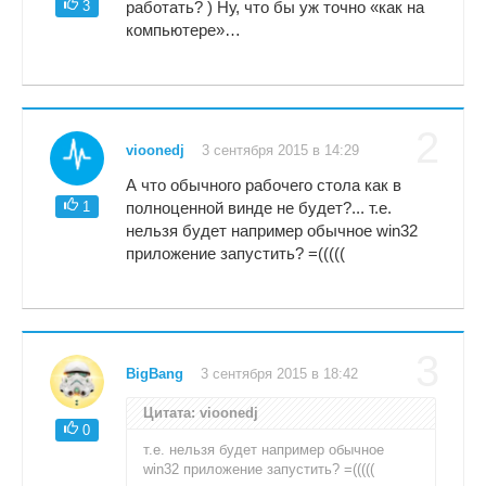
3
работать? ) Ну, что бы уж точно «как на
компьютере»…
2
vioonedj
3 сентября 2015 в 14:29
А что обычного рабочего стола как в
1
полноценной винде не будет?... т.е.
нельзя будет например обычное win32
приложение запустить? =(((((
3
BigBang
3 сентября 2015 в 18:42
Цитата: vioonedj
0
т.е. нельзя будет например обычное
win32 приложение запустить? =(((((