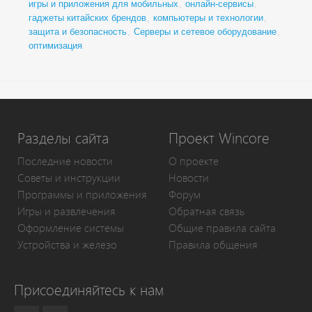
игры и приложения для мобильных
,
онлайн-сервисы
,
гаджеты китайских брендов
,
компьютеры и технологии
,
защита и безопасность
,
Серверы и сетевое оборудование
,
оптимизация
Разделы сайта
Проект Wincore
Последние новости
О проекте
Советы и инструкции
Новости
Программы и приложения
Форум
Игры и развлечения
Обратная связь
Оформление системы
Общие правила сайта
Устройства и железо
Правила общения
Присоединяйтесь к нам