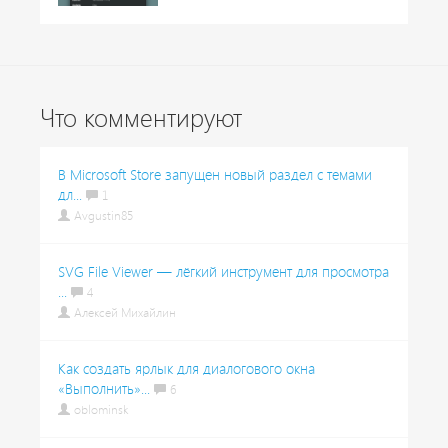
Что комментируют
В Microsoft Store запущен новый раздел с темами
дл...
1
Avgustin85
SVG File Viewer — лёгкий инструмент для просмотра
...
4
Алексей Михайлин
Как создать ярлык для диалогового окна
«Выполнить»...
6
oblominsk