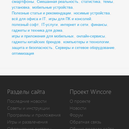
смартфоны
темы
,
Смешанная реальность
,
статистика
,
,
установка
,
мобильные устройства
,
Полезные статьи и рекомендации
,
носимые устройства
,
всё для офиса и IT
,
игры для ПК и консолей
,
полезный софт
,
IT-услуги
,
интернет и сети
,
финансы
,
гаджеты и техника для дома
,
игры и приложения для мобильных
,
онлайн-сервисы
,
гаджеты китайских брендов
,
компьютеры и технологии
,
защита и безопасность
,
Серверы и сетевое оборудование
,
оптимизация
Разделы сайта
Проект Wincore
Последние новости
О проекте
Советы и инструкции
Новости
Программы и приложения
Форум
Игры и развлечения
Обратная связь
Оформление системы
Общие правила сайта