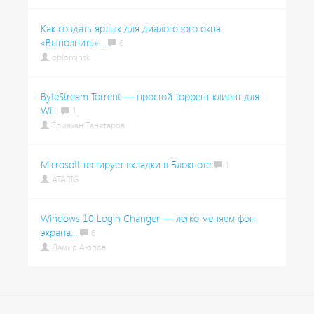
Как создать ярлык для диалогового окна
«Выполнить»...
6
oblominsk
ByteStream Torrent — простой торрент клиент для
Wi...
1
Ермахан Танатаров
Microsoft тестирует вкладки в Блокноте
1
ATARIG
Windows 10 Login Changer — легко меняем фон
экрана...
6
Дамир Аюпов