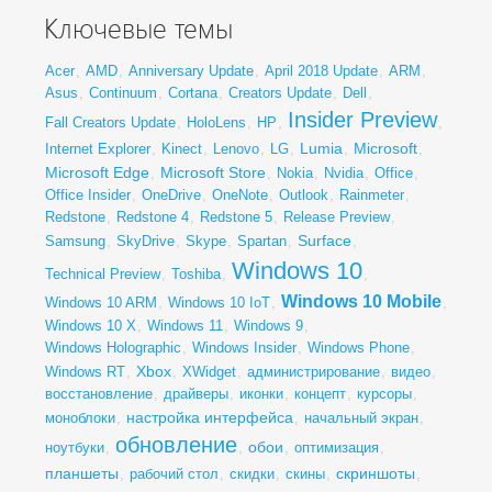
Ключевые темы
Acer
,
AMD
,
Anniversary Update
,
April 2018 Update
,
ARM
,
Asus
,
Continuum
,
Cortana
,
Creators Update
,
Dell
,
Insider Preview
Fall Creators Update
,
HoloLens
,
HP
,
,
Lumia
Microsoft
Internet Explorer
,
Kinect
,
Lenovo
,
LG
,
,
,
Microsoft Edge
Microsoft Store
,
,
Nokia
,
Nvidia
,
Office
,
Office Insider
,
OneDrive
,
OneNote
,
Outlook
,
Rainmeter
,
Redstone
,
Redstone 4
,
Redstone 5
,
Release Preview
,
Surface
Samsung
,
SkyDrive
,
Skype
,
Spartan
,
,
Windows 10
Technical Preview
,
Toshiba
,
,
Windows 10 Mobile
Windows 10 ARM
,
Windows 10 IoT
,
,
Windows 10 X
,
Windows 11
,
Windows 9
,
Windows Holographic
,
Windows Insider
,
Windows Phone
,
Xbox
Windows RT
,
,
XWidget
,
администрирование
,
видео
,
восстановление
,
драйверы
,
иконки
,
концепт
,
курсоры
,
настройка интерфейса
моноблоки
,
,
начальный экран
,
обновление
обои
ноутбуки
,
,
,
оптимизация
,
планшеты
скриншоты
,
рабочий стол
,
скидки
,
скины
,
,