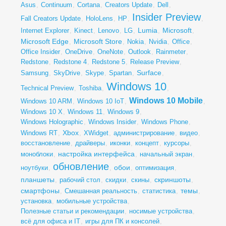
Asus
,
Continuum
,
Cortana
,
Creators Update
,
Dell
,
Insider Preview
Fall Creators Update
,
HoloLens
,
HP
,
,
Lumia
Microsoft
Internet Explorer
,
Kinect
,
Lenovo
,
LG
,
,
,
Microsoft Edge
Microsoft Store
,
,
Nokia
,
Nvidia
,
Office
,
Office Insider
,
OneDrive
,
OneNote
,
Outlook
,
Rainmeter
,
Redstone
,
Redstone 4
,
Redstone 5
,
Release Preview
,
Surface
Samsung
,
SkyDrive
,
Skype
,
Spartan
,
,
Windows 10
Technical Preview
,
Toshiba
,
,
Windows 10 Mobile
Windows 10 ARM
,
Windows 10 IoT
,
,
Windows 10 X
,
Windows 11
,
Windows 9
,
Windows Holographic
,
Windows Insider
,
Windows Phone
,
Xbox
Windows RT
,
,
XWidget
,
администрирование
,
видео
,
восстановление
,
драйверы
,
иконки
,
концепт
,
курсоры
,
настройка интерфейса
моноблоки
,
,
начальный экран
,
обновление
обои
ноутбуки
,
,
,
оптимизация
,
планшеты
скриншоты
,
рабочий стол
,
скидки
,
скины
,
,
смартфоны
темы
,
Смешанная реальность
,
статистика
,
,
установка
,
мобильные устройства
,
Полезные статьи и рекомендации
,
носимые устройства
,
всё для офиса и IT
,
игры для ПК и консолей
,