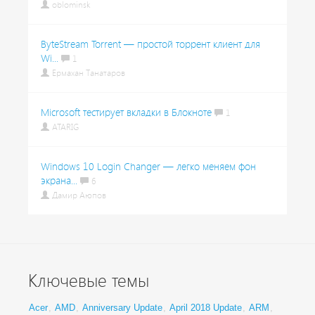
oblominsk
ByteStream Torrent — простой торрент клиент для
Wi...
1
Ермахан Танатаров
Microsoft тестирует вкладки в Блокноте
1
ATARIG
Windows 10 Login Changer — легко меняем фон
экрана...
6
Дамир Аюпов
Ключевые темы
Acer
,
AMD
,
Anniversary Update
,
April 2018 Update
,
ARM
,