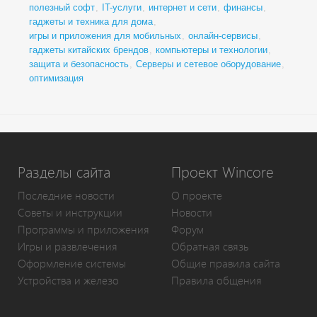
полезный софт
,
IT-услуги
,
интернет и сети
,
финансы
,
гаджеты и техника для дома
,
игры и приложения для мобильных
,
онлайн-сервисы
,
гаджеты китайских брендов
,
компьютеры и технологии
,
защита и безопасность
,
Серверы и сетевое оборудование
,
оптимизация
Разделы сайта
Проект Wincore
Последние новости
О проекте
Советы и инструкции
Новости
Программы и приложения
Форум
Игры и развлечения
Обратная связь
Оформление системы
Общие правила сайта
Устройства и железо
Правила общения