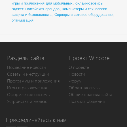
игры и приложения для мобильных
,
онлайн-сервисы
,
гаджеты китайских брендов
,
компьютеры и технологии
,
защита и безопасность
,
Серверы и сетевое оборудование
,
оптимизация
Разделы сайта
Проект Wincore
Последние новости
О проекте
Советы и инструкции
Новости
Программы и приложения
Форум
Игры и развлечения
Обратная связь
Оформление системы
Общие правила сайта
Устройства и железо
Правила общения
Присоединяйтесь к нам