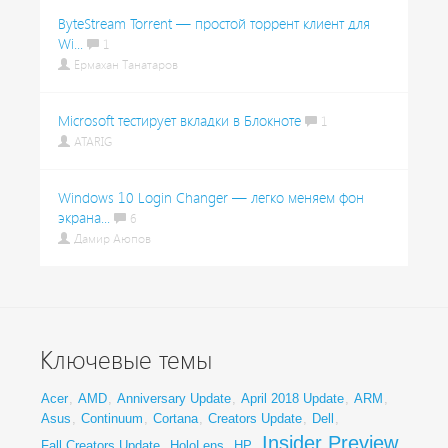
ByteStream Torrent — простой торрент клиент для
Wi...
1
Ермахан Танатаров
Microsoft тестирует вкладки в Блокноте
1
ATARIG
Windows 10 Login Changer — легко меняем фон
экрана...
6
Дамир Аюпов
Ключевые темы
Acer
,
AMD
,
Anniversary Update
,
April 2018 Update
,
ARM
,
Asus
,
Continuum
,
Cortana
,
Creators Update
,
Dell
,
Insider Preview
Fall Creators Update
,
HoloLens
,
HP
,
,