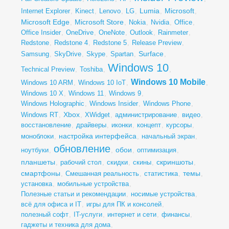
Lumia
Microsoft
Internet Explorer
,
Kinect
,
Lenovo
,
LG
,
,
,
Microsoft Edge
Microsoft Store
,
,
Nokia
,
Nvidia
,
Office
,
Office Insider
,
OneDrive
,
OneNote
,
Outlook
,
Rainmeter
,
Redstone
,
Redstone 4
,
Redstone 5
,
Release Preview
,
Surface
Samsung
,
SkyDrive
,
Skype
,
Spartan
,
,
Windows 10
Technical Preview
,
Toshiba
,
,
Windows 10 Mobile
Windows 10 ARM
,
Windows 10 IoT
,
,
Windows 10 X
,
Windows 11
,
Windows 9
,
Windows Holographic
,
Windows Insider
,
Windows Phone
,
Xbox
Windows RT
,
,
XWidget
,
администрирование
,
видео
,
восстановление
,
драйверы
,
иконки
,
концепт
,
курсоры
,
настройка интерфейса
моноблоки
,
,
начальный экран
,
обновление
обои
ноутбуки
,
,
,
оптимизация
,
планшеты
скриншоты
,
рабочий стол
,
скидки
,
скины
,
,
смартфоны
темы
,
Смешанная реальность
,
статистика
,
,
установка
,
мобильные устройства
,
Полезные статьи и рекомендации
,
носимые устройства
,
всё для офиса и IT
,
игры для ПК и консолей
,
полезный софт
,
IT-услуги
,
интернет и сети
,
финансы
,
гаджеты и техника для дома
,