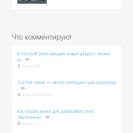
Что комментируют
В Microsoft Store запущен новый раздел с темами
дл...
1
Avgustin85
SVG File Viewer — лёгкий инструмент для просмотра
...
4
Алексей Михайлин
Как создать ярлык для диалогового окна
«Выполнить»...
6
oblominsk