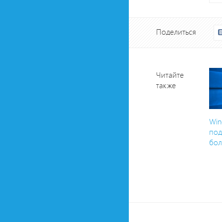
Поделиться
Читайте
также
Win
под
бол