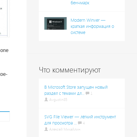
бенчмарк
Modern Winver —
краткая информация о
системе
hone
Что комментируют
кое-
В Microsoft Store запущен новый
раздел с темами дл...
1
Avgustin85
SVG File Viewer — лёгкий инструмент
для просмотра ...
4
Алексей Михайлин