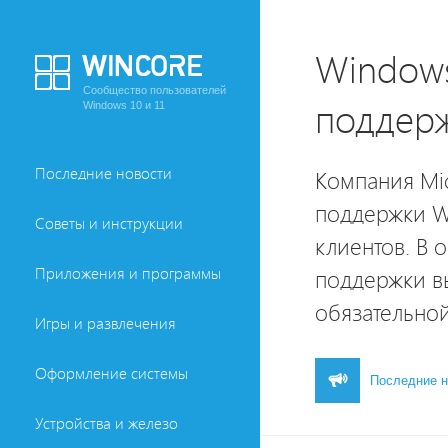
Windows
Сообщество пользователей
поддерж
Windows 10 и 11
Последние новости
Компания Mi
поддержки Wi
Советы и инструкции
клиентов. В 
Приложения и программы
поддержки вы
обязательно
Игры и развлечения
Оформление системы
Последние н
Устройства и железо