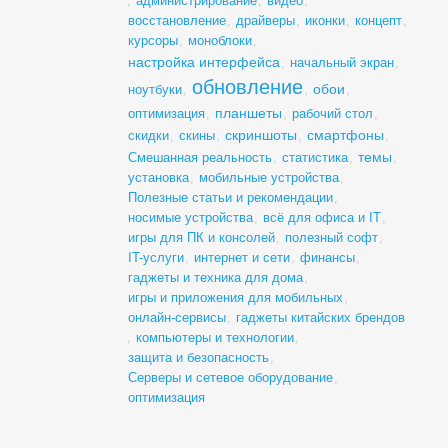
,
администрирование
,
видео
,
восстановление
,
драйверы
,
иконки
,
концепт
,
курсоры
,
моноблоки
,
настройка интерфейса
,
начальный экран
,
обновление
обои
ноутбуки
,
,
,
планшеты
оптимизация
,
,
рабочий стол
,
скриншоты
смартфоны
скидки
,
скины
,
,
,
темы
Смешанная реальность
,
статистика
,
,
установка
,
мобильные устройства
,
Полезные статьи и рекомендации
,
носимые устройства
,
всё для офиса и IT
,
игры для ПК и консолей
,
полезный софт
,
IT-услуги
,
интернет и сети
,
финансы
,
гаджеты и техника для дома
,
игры и приложения для мобильных
,
онлайн-сервисы
,
гаджеты китайских брендов
,
компьютеры и технологии
,
защита и безопасность
,
Серверы и сетевое оборудование
,
оптимизация