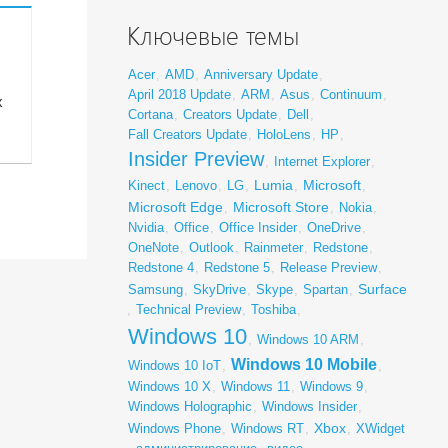
Ключевые темы
Acer
,
AMD
,
Anniversary Update
,
April 2018 Update
,
ARM
,
Asus
,
Continuum
,
х
Cortana
,
Creators Update
,
Dell
,
Fall Creators Update
,
HoloLens
,
HP
,
Insider Preview
,
Internet Explorer
,
Lumia
Microsoft
Kinect
,
Lenovo
,
LG
,
,
,
Microsoft Edge
Microsoft Store
,
,
Nokia
,
Nvidia
,
Office
,
Office Insider
,
OneDrive
,
OneNote
,
Outlook
,
Rainmeter
,
Redstone
,
Redstone 4
,
Redstone 5
,
Release Preview
,
Surface
Samsung
,
SkyDrive
,
Skype
,
Spartan
,
,
Technical Preview
,
Toshiba
,
Windows 10
,
Windows 10 ARM
,
Windows 10 Mobile
Windows 10 IoT
,
,
Windows 10 X
,
Windows 11
,
Windows 9
,
Windows Holographic
,
Windows Insider
,
Xbox
Windows Phone
,
Windows RT
,
,
XWidget