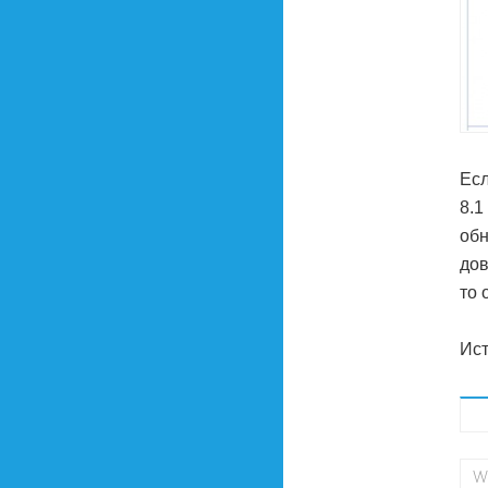
Есл
8.1
обн
дов
то 
Ист
W