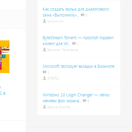
Как создать ярлык для диалогового
окна «Выполнить»...
6
oblominsk
ByteStream Torrent — простой торрент
клиент для Wi...
1
Ермахан Танатаров
Microsoft тестирует вкладки в Блокноте
1
ATARIG
о
1 в
Windows 10 Login Changer — легко
меняем фон экрана...
6
Дамир Аюпов