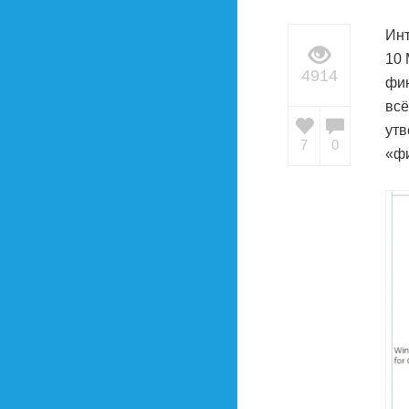
Инт
10 
4914
фин
всё
утв
7
0
«фи