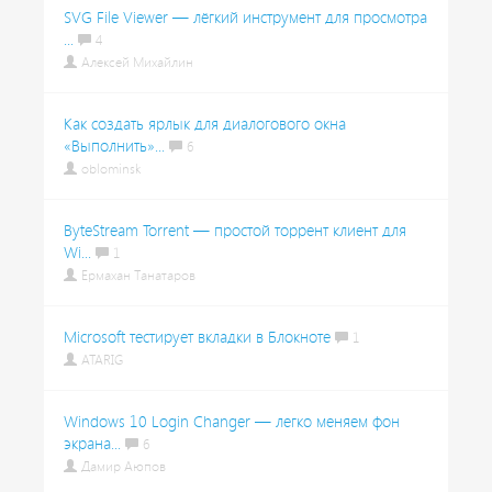
SVG File Viewer — лёгкий инструмент для просмотра
...
4
Алексей Михайлин
Как создать ярлык для диалогового окна
«Выполнить»...
6
oblominsk
ByteStream Torrent — простой торрент клиент для
Wi...
1
Ермахан Танатаров
Microsoft тестирует вкладки в Блокноте
1
ATARIG
Windows 10 Login Changer — легко меняем фон
экрана...
6
Дамир Аюпов