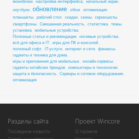
настройка интерфейса
моноблоки
,
,
начальный экран
,
обновление
обои
ноутбуки
,
,
,
оптимизация
,
планшеты
скриншоты
,
рабочий стол
,
скидки
,
скины
,
,
смартфоны
темы
,
Смешанная реальность
,
статистика
,
,
установка
,
мобильные устройства
,
Полезные статьи и рекомендации
,
носимые устройства
,
всё для офиса и IT
,
игры для ПК и консолей
,
полезный софт
,
IT-услуги
,
интернет и сети
,
финансы
,
гаджеты и техника для дома
,
игры и приложения для мобильных
,
онлайн-сервисы
,
гаджеты китайских брендов
,
компьютеры и технологии
,
защита и безопасность
,
Серверы и сетевое оборудование
,
оптимизация
Разделы сайта
Проект Wincore
Последние новости
О проекте
Советы и инструкции
Новости