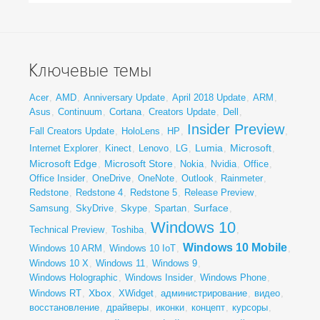
Ключевые темы
Acer
,
AMD
,
Anniversary Update
,
April 2018 Update
,
ARM
,
Asus
,
Continuum
,
Cortana
,
Creators Update
,
Dell
,
Insider Preview
Fall Creators Update
,
HoloLens
,
HP
,
,
Lumia
Microsoft
Internet Explorer
,
Kinect
,
Lenovo
,
LG
,
,
,
Microsoft Edge
Microsoft Store
,
,
Nokia
,
Nvidia
,
Office
,
Office Insider
,
OneDrive
,
OneNote
,
Outlook
,
Rainmeter
,
Redstone
,
Redstone 4
,
Redstone 5
,
Release Preview
,
Surface
Samsung
,
SkyDrive
,
Skype
,
Spartan
,
,
Windows 10
Technical Preview
,
Toshiba
,
,
Windows 10 Mobile
Windows 10 ARM
,
Windows 10 IoT
,
,
Windows 10 X
,
Windows 11
,
Windows 9
,
Windows Holographic
,
Windows Insider
,
Windows Phone
,
Xbox
Windows RT
,
,
XWidget
,
администрирование
,
видео
,
восстановление
,
драйверы
,
иконки
,
концепт
,
курсоры
,