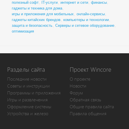
полезный софт
,
IT-услуги
,
интернет и сети
,
финансы
,
гаджеты и техника для дома
,
игры и приложения для мобильных
,
онлайн-сервисы
,
гаджеты китайских брендов
,
компьютеры и технологии
,
защита и безопасность
,
Серверы и сетевое оборудование
,
оптимизация
Разделы сайта
Проект Wincore
Последние новости
О проекте
Советы и инструкции
Новости
Программы и приложения
Форум
Игры и развлечения
Обратная связь
Оформление системы
Общие правила сайта
Устройства и железо
Правила общения