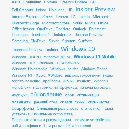
Asus
,
Continuum
,
Cortana
,
Creators Update
,
Dell
,
Insider Preview
Fall Creators Update
,
HoloLens
,
HP
,
,
Lumia
Microsoft
Internet Explorer
,
Kinect
,
Lenovo
,
LG
,
,
,
Microsoft Edge
Microsoft Store
,
,
Nokia
,
Nvidia
,
Office
,
Office Insider
,
OneDrive
,
OneNote
,
Outlook
,
Rainmeter
,
Redstone
,
Redstone 4
,
Redstone 5
,
Release Preview
,
Surface
Samsung
,
SkyDrive
,
Skype
,
Spartan
,
,
Windows 10
Technical Preview
,
Toshiba
,
,
Windows 10 Mobile
Windows 10 ARM
,
Windows 10 IoT
,
,
Windows 10 X
,
Windows 11
,
Windows 9
,
Windows Holographic
,
Windows Insider
,
Windows Phone
,
Xbox
Windows RT
,
,
XWidget
,
администрирование
,
видео
,
восстановление
,
драйверы
,
иконки
,
концепт
,
курсоры
,
настройка интерфейса
моноблоки
,
,
начальный экран
,
обновление
обои
ноутбуки
,
,
,
оптимизация
,
планшеты
скриншоты
,
рабочий стол
,
скидки
,
скины
,
,
смартфоны
темы
,
Смешанная реальность
,
статистика
,
,
установка
,
мобильные устройства
,
Полезные статьи и рекомендации
,
носимые устройства
,
всё для офиса и IT
,
игры для ПК и консолей
,