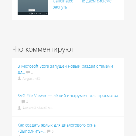
Caffeinated — не даём системе
заснуть
Что комментируют
В Microsoft Store запущен новый раздел с темами
дл...
1
Avgustin85
SVG File Viewer — лёгкий инструмент для просмотра
...
4
Алексей Михайлин
Как создать ярлык для диалогового окна
«Выполнить»...
6