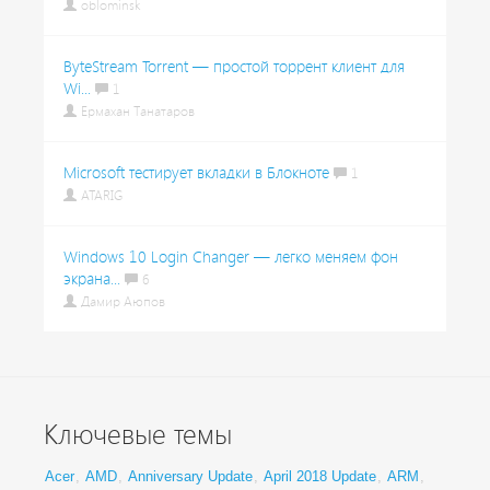
oblominsk
ByteStream Torrent — простой торрент клиент для
Wi...
1
Ермахан Танатаров
Microsoft тестирует вкладки в Блокноте
1
ATARIG
Windows 10 Login Changer — легко меняем фон
экрана...
6
Дамир Аюпов
Ключевые темы
Acer
,
AMD
,
Anniversary Update
,
April 2018 Update
,
ARM
,