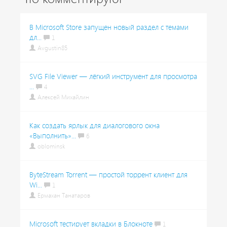
В Microsoft Store запущен новый раздел с темами
дл...
1
Avgustin85
SVG File Viewer — лёгкий инструмент для просмотра
...
4
Алексей Михайлин
Как создать ярлык для диалогового окна
«Выполнить»...
6
oblominsk
ByteStream Torrent — простой торрент клиент для
Wi...
1
Ермахан Танатаров
Microsoft тестирует вкладки в Блокноте
1