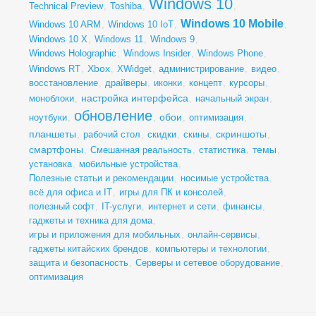
Windows 10
Technical Preview
,
Toshiba
,
,
Windows 10 Mobile
Windows 10 ARM
,
Windows 10 IoT
,
,
Windows 10 X
,
Windows 11
,
Windows 9
,
Windows Holographic
,
Windows Insider
,
Windows Phone
,
Xbox
Windows RT
,
,
XWidget
,
администрирование
,
видео
,
восстановление
,
драйверы
,
иконки
,
концепт
,
курсоры
,
настройка интерфейса
моноблоки
,
,
начальный экран
,
обновление
обои
ноутбуки
,
,
,
оптимизация
,
планшеты
скриншоты
,
рабочий стол
,
скидки
,
скины
,
,
смартфоны
темы
,
Смешанная реальность
,
статистика
,
,
установка
,
мобильные устройства
,
Полезные статьи и рекомендации
,
носимые устройства
,
всё для офиса и IT
,
игры для ПК и консолей
,
полезный софт
,
IT-услуги
,
интернет и сети
,
финансы
,
гаджеты и техника для дома
,
игры и приложения для мобильных
,
онлайн-сервисы
,
гаджеты китайских брендов
,
компьютеры и технологии
,
защита и безопасность
,
Серверы и сетевое оборудование
,
оптимизация