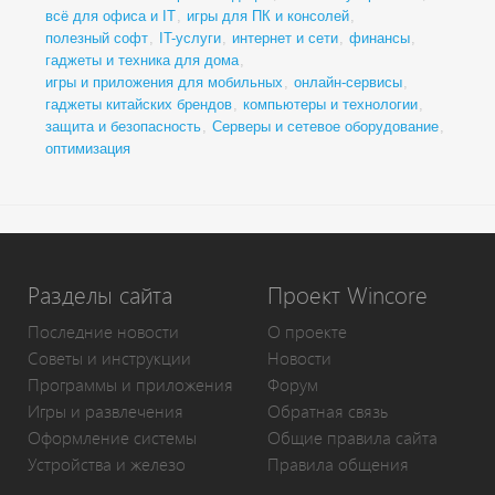
всё для офиса и IT
,
игры для ПК и консолей
,
полезный софт
,
IT-услуги
,
интернет и сети
,
финансы
,
гаджеты и техника для дома
,
игры и приложения для мобильных
,
онлайн-сервисы
,
гаджеты китайских брендов
,
компьютеры и технологии
,
защита и безопасность
,
Серверы и сетевое оборудование
,
оптимизация
Разделы сайта
Проект Wincore
Последние новости
О проекте
Советы и инструкции
Новости
Программы и приложения
Форум
Игры и развлечения
Обратная связь
Оформление системы
Общие правила сайта
Устройства и железо
Правила общения