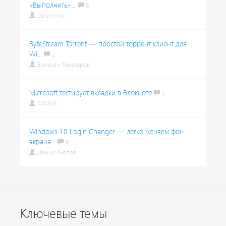
«Выполнить»...
6
oblominsk
ByteStream Torrent — простой торрент клиент для
Wi...
1
Ермахан Танатаров
Microsoft тестирует вкладки в Блокноте
1
ATARIG
Windows 10 Login Changer — легко меняем фон
экрана...
6
Дамир Аюпов
Ключевые темы