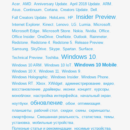
Acer
,
AMD
,
Anniversary Update
,
April 2018 Update
,
ARM
,
Asus
,
Continuum
,
Cortana
,
Creators Update
,
Dell
,
Insider Preview
Fall Creators Update
,
HoloLens
,
HP
,
,
Lumia
Microsoft
Internet Explorer
,
Kinect
,
Lenovo
,
LG
,
,
,
Microsoft Edge
Microsoft Store
,
,
Nokia
,
Nvidia
,
Office
,
Office Insider
,
OneDrive
,
OneNote
,
Outlook
,
Rainmeter
,
Redstone
,
Redstone 4
,
Redstone 5
,
Release Preview
,
Surface
Samsung
,
SkyDrive
,
Skype
,
Spartan
,
,
Windows 10
Technical Preview
,
Toshiba
,
,
Windows 10 Mobile
Windows 10 ARM
,
Windows 10 IoT
,
,
Windows 10 X
,
Windows 11
,
Windows 9
,
Windows Holographic
,
Windows Insider
,
Windows Phone
,
Xbox
Windows RT
,
,
XWidget
,
администрирование
,
видео
,
восстановление
,
драйверы
,
иконки
,
концепт
,
курсоры
,
настройка интерфейса
моноблоки
,
,
начальный экран
,
обновление
обои
ноутбуки
,
,
,
оптимизация
,
планшеты
скриншоты
,
рабочий стол
,
скидки
,
скины
,
,
смартфоны
темы
,
Смешанная реальность
,
статистика
,
,
установка
,
мобильные устройства
,
Полезные статьи и рекомендации
,
носимые устройства
,