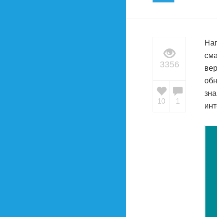
Нап
сма
3356
вер
обн
зна
10
1
инт