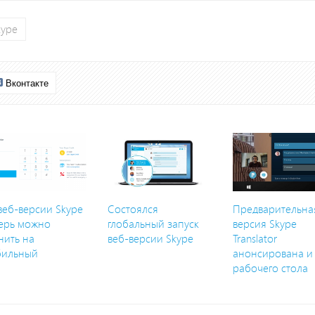
kype
Вконтакте
веб-версии Skype
Состоялся
Предварительна
ерь можно
глобальный запуск
версия Skype
нить на
веб-версии Skype
Translator
бильный
анонсирована и
рабочего стола