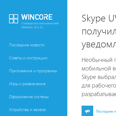
Skype U
Сообщество пользователей
получил
Windows 10 и 11
уведом
Последние новости
Советы и инструкции
Необычный п
мобильной в
Приложения и программы
Skype выбрал
Игры и развлечения
для рабочего
разрабатывае
Оформление системы
Устройства и железо
Последние н