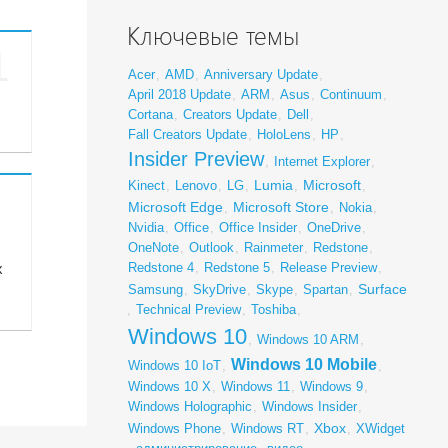
Ключевые темы
1
Acer
,
AMD
,
Anniversary Update
,
April 2018 Update
,
ARM
,
Asus
,
Continuum
,
Cortana
,
Creators Update
,
Dell
,
Fall Creators Update
,
HoloLens
,
HP
,
Insider Preview
,
Internet Explorer
,
Lumia
Microsoft
Kinect
,
Lenovo
,
LG
,
,
,
Microsoft Edge
Microsoft Store
,
,
Nokia
,
Nvidia
,
Office
,
Office Insider
,
OneDrive
,
OneNote
,
Outlook
,
Rainmeter
,
Redstone
,
х
Redstone 4
,
Redstone 5
,
Release Preview
,
Surface
Samsung
,
SkyDrive
,
Skype
,
Spartan
,
,
Technical Preview
,
Toshiba
,
Windows 10
,
Windows 10 ARM
,
Windows 10 Mobile
Windows 10 IoT
,
,
Windows 10 X
,
Windows 11
,
Windows 9
,
Windows Holographic
,
Windows Insider
,
Xbox
Windows Phone
,
Windows RT
,
,
XWidget