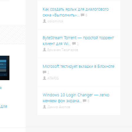
Как создать ярлык для диалогового
окна «Выполнить»...
6
oblominsk
ByteStream Torrent — простой торрент
клиент для Wi...
1
Ермахан Танатаров
Microsoft тестирует вкладки в Блокноте
1
ATARIG
я
Windows 10 Login Changer — легко
меняем фон экрана...
6
 для
Дамир Аюпов