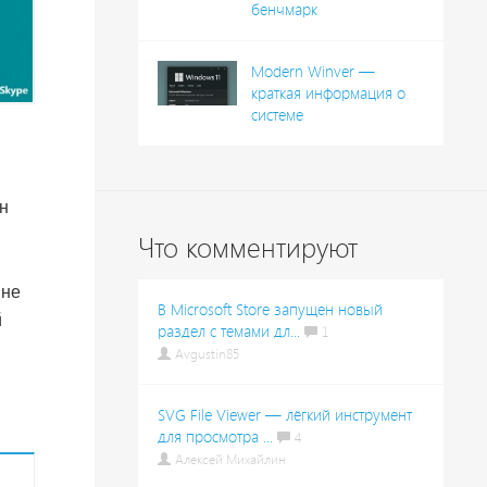
бенчмарк
Modern Winver —
краткая информация о
системе
й
ан
Что комментируют
 не
В Microsoft Store запущен новый
й
раздел с темами дл...
1
Avgustin85
SVG File Viewer — лёгкий инструмент
для просмотра ...
4
Алексей Михайлин