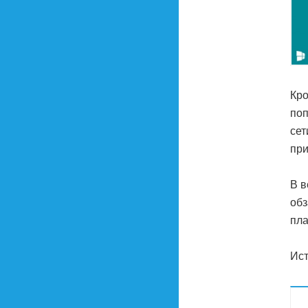
Кро
поп
сет
при
В в
обз
пла
Ист