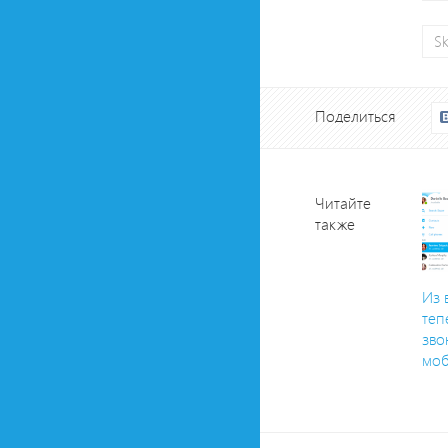
S
Поделиться
Читайте
также
Из 
теп
зво
мо