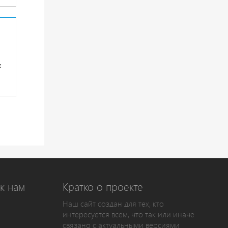
х
к нам
Кратко о проекте
Наш сайт создан для тех, кто
интересуется всем, что так или иначе
связано с актуальными версиями