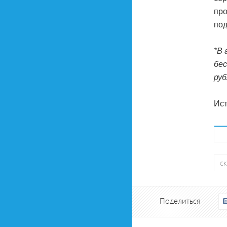
про
под
*В 
бес
руб
Ист
с
Поделиться