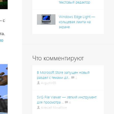
текстовый редактор
Windows Edge Light —
— с
кольцевая лампа на
экране
та.
по
Что комментируют
В Microsoft Store запущен новый
раздел с темами дл...
1
Avgustin85
SVG File Viewer — лёгкий инструмент
для просмотра ...
4
Алексей Михайлин