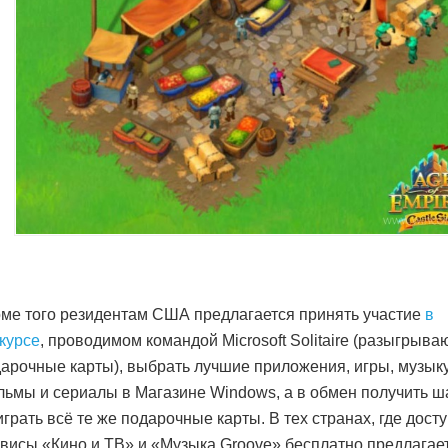
ме того резидентам США предлагается принять участие
в
курсе
, проводимом командой Microsoft Solitaire (разыгрыва
арочные карты), выбрать лучшие приложения, игры, музыку
ьмы и сериалы в Магазине Windows, а в обмен получить ш
грать всё те же подарочные карты. В тех странах, где дост
висы «Кино и ТВ» и «Музыка Groove» бесплатно предлагае