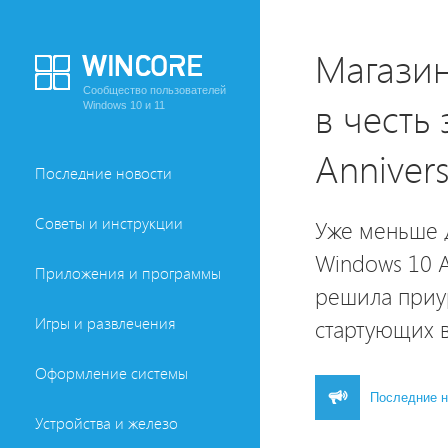
Магазин
Сообщество пользователей
в честь
Windows 10 и 11
Anniver
Последние новости
Советы и инструкции
Уже меньше 
Windows 10 A
Приложения и программы
решила приур
Игры и развлечения
стартующих 
Оформление системы
Последние н
Устройства и железо