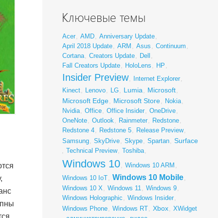
Ключевые темы
Acer
,
AMD
,
Anniversary Update
,
April 2018 Update
,
ARM
,
Asus
,
Continuum
,
Cortana
,
Creators Update
,
Dell
,
Fall Creators Update
,
HoloLens
,
HP
,
Insider Preview
,
Internet Explorer
,
Lumia
Microsoft
Kinect
,
Lenovo
,
LG
,
,
,
Microsoft Edge
Microsoft Store
,
,
Nokia
,
Nvidia
,
Office
,
Office Insider
,
OneDrive
,
OneNote
,
Outlook
,
Rainmeter
,
Redstone
,
Redstone 4
,
Redstone 5
,
Release Preview
,
Surface
Samsung
,
SkyDrive
,
Skype
,
Spartan
,
,
Technical Preview
,
Toshiba
,
Windows 10
ются
,
Windows 10 ARM
,
Windows 10 Mobile
,
Windows 10 IoT
,
,
Windows 10 X
,
Windows 11
,
Windows 9
,
анс
Windows Holographic
,
Windows Insider
,
упны
Xbox
Windows Phone
,
Windows RT
,
,
XWidget
тся