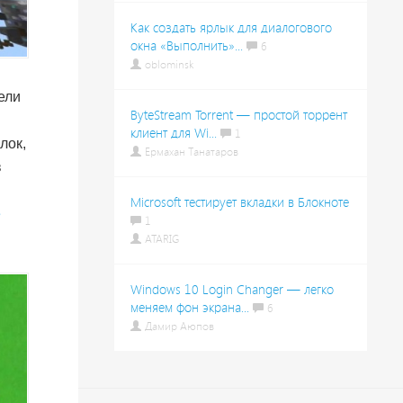
Как создать ярлык для диалогового
окна «Выполнить»...
6
oblominsk
ели
ByteStream Torrent — простой торрент
клиент для Wi...
1
лок,
Ермахан Танатаров
в
Microsoft тестирует вкладки в Блокноте
е
1
ATARIG
Windows 10 Login Changer — легко
меняем фон экрана...
6
Дамир Аюпов