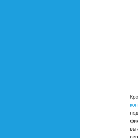
Кро
кон
под
фил
выи
сер