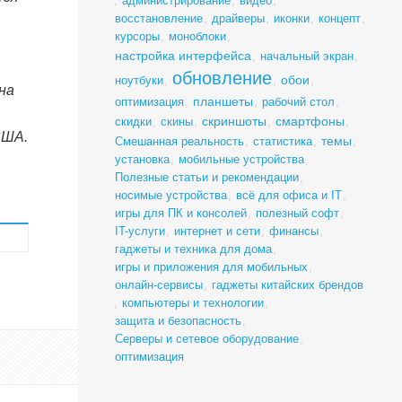
,
администрирование
,
видео
,
восстановление
,
драйверы
,
иконки
,
концепт
,
курсоры
,
моноблоки
,
настройка интерфейса
,
начальный экран
,
обновление
обои
ноутбуки
,
,
,
на
планшеты
оптимизация
,
,
рабочий стол
,
скриншоты
смартфоны
скидки
,
скины
,
,
,
США.
темы
Смешанная реальность
,
статистика
,
,
установка
,
мобильные устройства
,
Полезные статьи и рекомендации
,
носимые устройства
,
всё для офиса и IT
,
игры для ПК и консолей
,
полезный софт
,
IT-услуги
,
интернет и сети
,
финансы
,
гаджеты и техника для дома
,
игры и приложения для мобильных
,
онлайн-сервисы
,
гаджеты китайских брендов
,
компьютеры и технологии
,
защита и безопасность
,
Серверы и сетевое оборудование
,
оптимизация