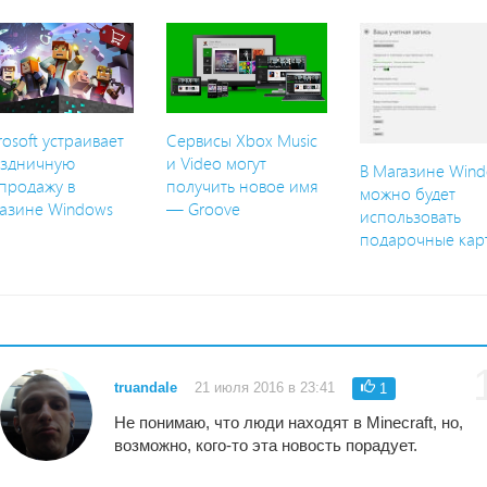
rosoft устраивает
Сервисы Xbox Music
аздничную
и Video могут
В Магазине Win
продажу в
получить новое имя
можно будет
азине Windows
— Groove
использовать
подарочные кар
truandale
21 июля 2016 в 23:41
1
Не понимаю, что люди находят в Minecraft, но,
возможно, кого-то эта новость порадует.