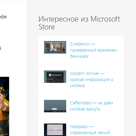
ебя
Интересное из Microsoft
Store
е
Cinebench —
й
проверенный временем
бенчмарк
.
Modern Winver —
краткая информация о
системе
Caffeinated — не даём
системе заснуть
Notepads —
современный лёгкий