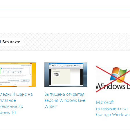
Вконтакте
ледний шанс на
Выпущена открытая
платное
версия Windows Live
Microsoft
овление до
Writer
отказывается от
dows 10
бренда Windows 