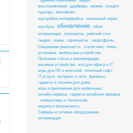
,
администрирование
,
видео
,
восстановление
,
драйверы
,
иконки
,
концепт
,
курсоры
,
моноблоки
,
настройка интерфейса
,
начальный экран
,
обновление
обои
ноутбуки
,
,
,
планшеты
оптимизация
,
,
рабочий стол
,
скриншоты
смартфоны
скидки
,
скины
,
,
,
темы
Смешанная реальность
,
статистика
,
,
установка
,
мобильные устройства
,
4
Полезные статьи и рекомендации
,
носимые устройства
,
всё для офиса и IT
,
игры для ПК и консолей
,
полезный софт
,
IT-услуги
,
интернет и сети
,
финансы
,
гаджеты и техника для дома
,
игры и приложения для мобильных
,
онлайн-сервисы
,
гаджеты китайских брендов
,
компьютеры и технологии
,
защита и безопасность
,
Серверы и сетевое оборудование
,
оптимизация
х