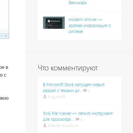
бенчмарк
Modern Winver —
краткая информация о
системе
Что комментируют
ое в
о с
В Microsoft Store запущен новый
раздел с темами дл...
1
Avgustin85
ожно
SVG File Viewer — лёгкий инструмент
для просмотра ...
4
Алексей Михайлин