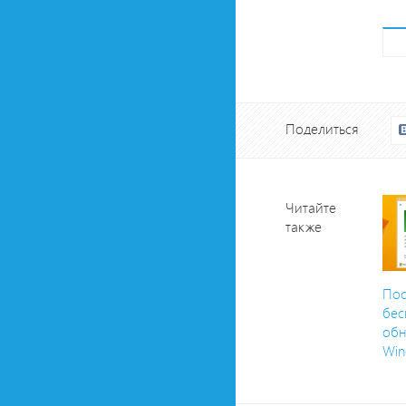
Поделиться
Читайте
также
Пос
бес
обн
Win