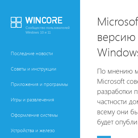
Microso
Сообщество пользователей
версию 
Windows 10 и 11
Window
Последние новости
Советы и инструкции
По мнению м
Microsoft со
Приложения и программы
разработки п
Игры и развлечения
частности до
всему они б
Оформление системы
будет опубли
Устройства и железо