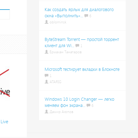
Как создать ярлык для диалогового
окна «Выполнить»...
6
oblominsk
ByteStream Torrent — простой торрент
клиент для Wi...
1
Ермахан Танатаров
Microsoft тестирует вкладки в Блокноте
1
ATARIG
Windows 10 Login Changer — легко
меняем фон экрана...
6
Дамир Аюпов
Live