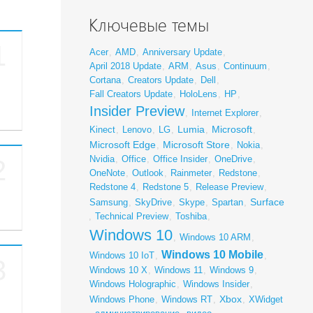
Ключевые темы
1
Acer
,
AMD
,
Anniversary Update
,
April 2018 Update
,
ARM
,
Asus
,
Continuum
,
Cortana
,
Creators Update
,
Dell
,
Fall Creators Update
,
HoloLens
,
HP
,
Insider Preview
,
Internet Explorer
,
Lumia
Microsoft
Kinect
,
Lenovo
,
LG
,
,
,
Microsoft Edge
Microsoft Store
,
,
Nokia
,
Nvidia
,
Office
,
Office Insider
,
OneDrive
,
2
OneNote
,
Outlook
,
Rainmeter
,
Redstone
,
Redstone 4
,
Redstone 5
,
Release Preview
,
Surface
Samsung
,
SkyDrive
,
Skype
,
Spartan
,
,
Technical Preview
,
Toshiba
,
Windows 10
,
Windows 10 ARM
,
Windows 10 Mobile
Windows 10 IoT
,
,
3
Windows 10 X
,
Windows 11
,
Windows 9
,
Windows Holographic
,
Windows Insider
,
Xbox
Windows Phone
,
Windows RT
,
,
XWidget