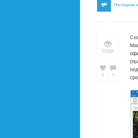
Последние н
Соо
Маг
3588
офи
(пр
под
6
4
сро