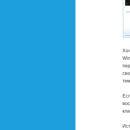
Хоч
Win
пе
сво
тем
Есл
во
кла
Ист