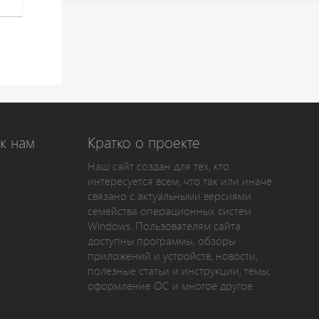
к нам
Кратко о проекте
Наш сайт создан для тех, кто
интересуется всем, что так или иначе
связано с актуальными версиями
семейства операционных систем
Windows. Пользователям сайта
доступны программы, обзоры
приложений и устройств, новости,
полезные статьи и инструкции, темы,
оформление ОС и многое другое.