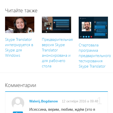
Читайте также
Skype Translator
Предварительная
интегрируется в
версия Skype
Стартовала
Skype для
Translator
программа
Windows
анонсирована и
предварительного
для рабочего
тестирования
стола
Skype Translator
Комментарии
1
Walerij.Bogdanow
12 октября 2016 в 09:48
Исессина, верим, любим, ждём (это я