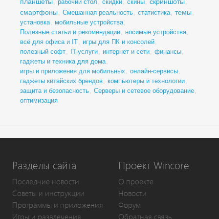
планшеты
скриншоты
,
рабочий стол
,
скидки
,
скины
,
,
смартфоны
темы
,
Смешанная реальность
,
статистика
,
,
установка
,
мобильные устройства
,
Полезные статьи и рекомендации
,
носимые устройства
,
всё для офиса и IT
,
игры для ПК и консолей
,
полезный софт
,
IT-услуги
,
интернет и сети
,
финансы
,
гаджеты и техника для дома
,
игры и приложения для мобильных
,
онлайн-сервисы
,
гаджеты китайских брендов
,
компьютеры и технологии
,
защита и безопасность
,
Серверы и сетевое оборудование
,
оптимизация
Разделы сайта
Проект Wincore
Последние новости
О проекте
Советы и инструкции
Новости
Программы и приложения
Форум
Игры и развлечения
Обратная связь