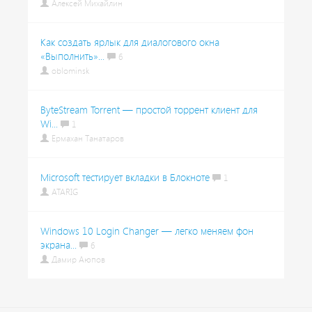
Алексей Михайлин
Как создать ярлык для диалогового окна
«Выполнить»...
6
oblominsk
ByteStream Torrent — простой торрент клиент для
Wi...
1
Ермахан Танатаров
Microsoft тестирует вкладки в Блокноте
1
ATARIG
Windows 10 Login Changer — легко меняем фон
экрана...
6
Дамир Аюпов