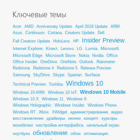
Ключевые темы
Acer
,
AMD
,
Anniversary Update
,
April 2018 Update
,
ARM
,
Asus
,
Continuum
,
Cortana
,
Creators Update
,
Dell
,
Insider Preview
Fall Creators Update
,
HoloLens
,
HP
,
,
Lumia
Microsoft
Internet Explorer
,
Kinect
,
Lenovo
,
LG
,
,
,
Microsoft Edge
Microsoft Store
,
,
Nokia
,
Nvidia
,
Office
,
Office Insider
,
OneDrive
,
OneNote
,
Outlook
,
Rainmeter
,
Redstone
,
Redstone 4
,
Redstone 5
,
Release Preview
,
Surface
Samsung
,
SkyDrive
,
Skype
,
Spartan
,
,
Windows 10
Technical Preview
,
Toshiba
,
,
Windows 10 Mobile
Windows 10 ARM
,
Windows 10 IoT
,
,
Windows 10 X
,
Windows 11
,
Windows 9
,
Windows Holographic
,
Windows Insider
,
Windows Phone
,
Xbox
Windows RT
,
,
XWidget
,
администрирование
,
видео
,
восстановление
,
драйверы
,
иконки
,
концепт
,
курсоры
,
настройка интерфейса
моноблоки
,
,
начальный экран
,
обновление
обои
ноутбуки
,
,
,
оптимизация
,