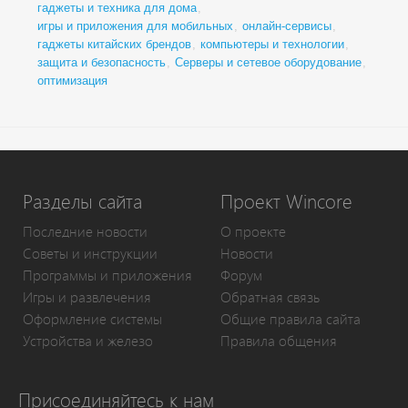
гаджеты и техника для дома
,
игры и приложения для мобильных
,
онлайн-сервисы
,
гаджеты китайских брендов
,
компьютеры и технологии
,
защита и безопасность
,
Серверы и сетевое оборудование
,
оптимизация
Разделы сайта
Проект Wincore
Последние новости
О проекте
Советы и инструкции
Новости
Программы и приложения
Форум
Игры и развлечения
Обратная связь
Оформление системы
Общие правила сайта
Устройства и железо
Правила общения
Присоединяйтесь к нам