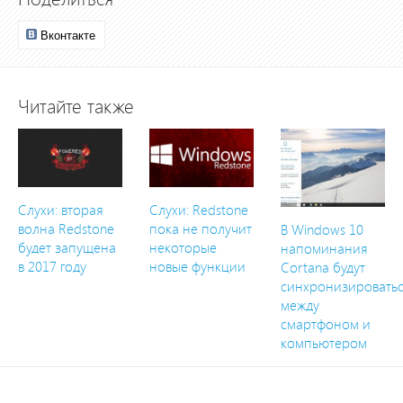
Вконтакте
Читайте также
Слухи: вторая
Слухи: Redstone
волна Redstone
пока не получит
В Windows 10
будет запущена
некоторые
напоминания
в 2017 году
новые функции
Cortana будут
синхронизировать
между
смартфоном и
компьютером