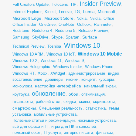
Insider Preview
Fall Creators Update
,
HoloLens
,
HP
,
,
Lumia
Microsoft
Internet Explorer
,
Kinect
,
Lenovo
,
LG
,
,
,
Microsoft Edge
Microsoft Store
,
,
Nokia
,
Nvidia
,
Office
,
Office Insider
,
OneDrive
,
OneNote
,
Outlook
,
Rainmeter
,
Redstone
,
Redstone 4
,
Redstone 5
,
Release Preview
,
Surface
Samsung
,
SkyDrive
,
Skype
,
Spartan
,
,
Windows 10
Technical Preview
,
Toshiba
,
,
Windows 10 Mobile
Windows 10 ARM
,
Windows 10 IoT
,
,
Windows 10 X
,
Windows 11
,
Windows 9
,
Windows Holographic
,
Windows Insider
,
Windows Phone
,
Xbox
Windows RT
,
,
XWidget
,
администрирование
,
видео
,
восстановление
,
драйверы
,
иконки
,
концепт
,
курсоры
,
настройка интерфейса
моноблоки
,
,
начальный экран
,
обновление
обои
ноутбуки
,
,
,
оптимизация
,
планшеты
скриншоты
,
рабочий стол
,
скидки
,
скины
,
,
смартфоны
темы
,
Смешанная реальность
,
статистика
,
,
установка
,
мобильные устройства
,
Полезные статьи и рекомендации
,
носимые устройства
,
всё для офиса и IT
,
игры для ПК и консолей
,
полезный софт
,
IT-услуги
,
интернет и сети
,
финансы
,