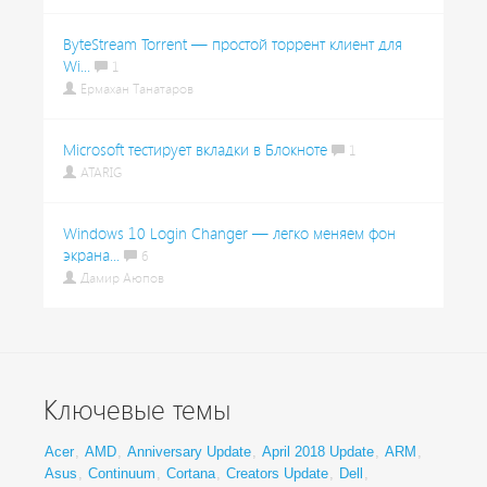
ByteStream Torrent — простой торрент клиент для
Wi...
1
Ермахан Танатаров
Microsoft тестирует вкладки в Блокноте
1
ATARIG
Windows 10 Login Changer — легко меняем фон
экрана...
6
Дамир Аюпов
Ключевые темы
Acer
,
AMD
,
Anniversary Update
,
April 2018 Update
,
ARM
,
Asus
,
Continuum
,
Cortana
,
Creators Update
,
Dell
,