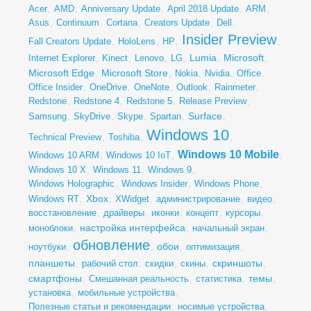
Acer
,
AMD
,
Anniversary Update
,
April 2018 Update
,
ARM
,
Asus
,
Continuum
,
Cortana
,
Creators Update
,
Dell
,
Insider Preview
Fall Creators Update
,
HoloLens
,
HP
,
,
Lumia
Microsoft
Internet Explorer
,
Kinect
,
Lenovo
,
LG
,
,
,
Microsoft Edge
Microsoft Store
,
,
Nokia
,
Nvidia
,
Office
,
Office Insider
,
OneDrive
,
OneNote
,
Outlook
,
Rainmeter
,
Redstone
,
Redstone 4
,
Redstone 5
,
Release Preview
,
Surface
Samsung
,
SkyDrive
,
Skype
,
Spartan
,
,
Windows 10
Technical Preview
,
Toshiba
,
,
Windows 10 Mobile
Windows 10 ARM
,
Windows 10 IoT
,
,
Windows 10 X
,
Windows 11
,
Windows 9
,
Windows Holographic
,
Windows Insider
,
Windows Phone
,
Xbox
Windows RT
,
,
XWidget
,
администрирование
,
видео
,
восстановление
,
драйверы
,
иконки
,
концепт
,
курсоры
,
настройка интерфейса
моноблоки
,
,
начальный экран
,
обновление
обои
ноутбуки
,
,
,
оптимизация
,
планшеты
скриншоты
,
рабочий стол
,
скидки
,
скины
,
,
смартфоны
темы
,
Смешанная реальность
,
статистика
,
,
установка
,
мобильные устройства
,
Полезные статьи и рекомендации
,
носимые устройства
,