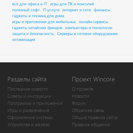
всё для офиса и IT
,
игры для ПК и консолей
,
полезный софт
,
IT-услуги
,
интернет и сети
,
финансы
,
гаджеты и техника для дома
,
игры и приложения для мобильных
,
онлайн-сервисы
,
гаджеты китайских брендов
,
компьютеры и технологии
,
защита и безопасность
,
Серверы и сетевое оборудование
,
оптимизация
Разделы сайта
Проект Wincore
Последние новости
О проекте
Советы и инструкции
Новости
Программы и приложения
Форум
Игры и развлечения
Обратная связь
Оформление системы
Общие правила сайта
Устройства и железо
Правила общения