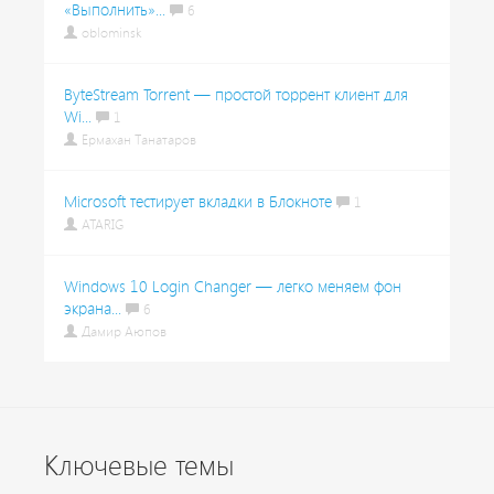
«Выполнить»...
6
oblominsk
ByteStream Torrent — простой торрент клиент для
Wi...
1
Ермахан Танатаров
Microsoft тестирует вкладки в Блокноте
1
ATARIG
Windows 10 Login Changer — легко меняем фон
экрана...
6
Дамир Аюпов
Ключевые темы