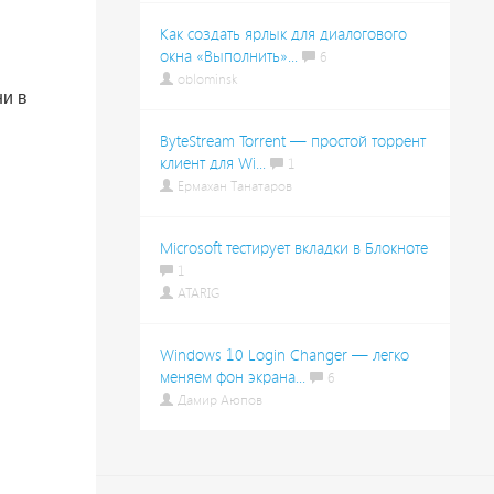
Как создать ярлык для диалогового
окна «Выполнить»...
6
oblominsk
ни в
ByteStream Torrent — простой торрент
клиент для Wi...
1
Ермахан Танатаров
Microsoft тестирует вкладки в Блокноте
1
ATARIG
Windows 10 Login Changer — легко
меняем фон экрана...
6
Дамир Аюпов