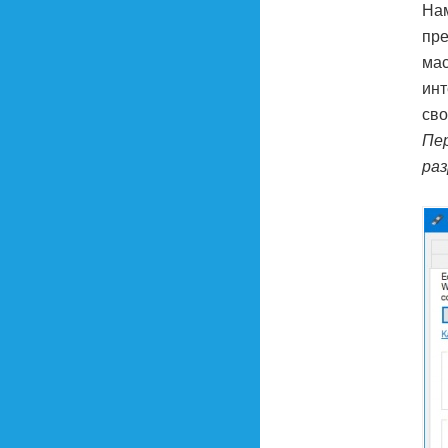
Нам
пре
мас
инт
сво
Пе
ра