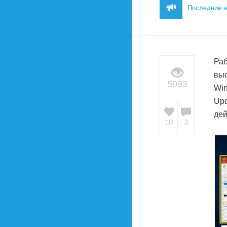
Последние н
Раб
выс
5093
Win
Upd
дей
10
3