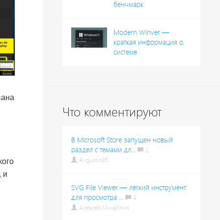
бенчмарк
Modern Winver —
краткая информация о
системе
вана
Что комментируют
В Microsoft Store запущен новый
раздел с темами дл...
1
Avgustin85
кого
 и
SVG File Viewer — лёгкий инструмент
для просмотра ...
4
Алексей Михайлин