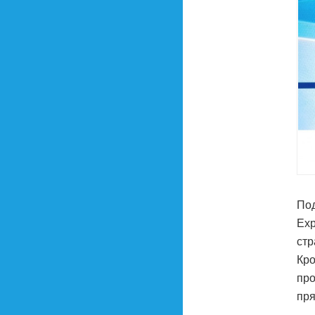
Под
Exp
стр
Кро
про
пря