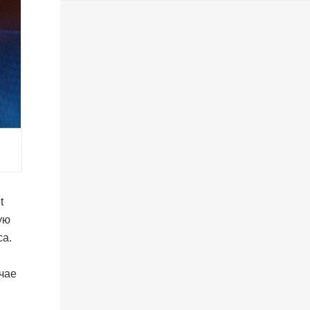
t
ую
са.
учае