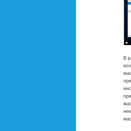
В р
воз
мас
при
инс
при
мас
нек
мас