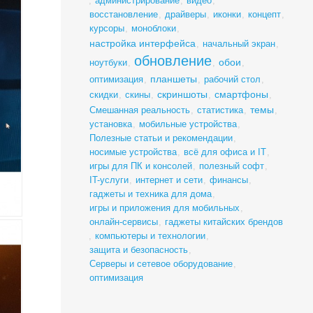
,
администрирование
,
видео
,
восстановление
,
драйверы
,
иконки
,
концепт
,
курсоры
,
моноблоки
,
настройка интерфейса
,
начальный экран
,
обновление
обои
ноутбуки
,
,
,
планшеты
оптимизация
,
,
рабочий стол
,
скриншоты
смартфоны
скидки
,
скины
,
,
,
темы
Смешанная реальность
,
статистика
,
,
установка
,
мобильные устройства
,
Полезные статьи и рекомендации
,
носимые устройства
,
всё для офиса и IT
,
игры для ПК и консолей
,
полезный софт
,
IT-услуги
,
интернет и сети
,
финансы
,
гаджеты и техника для дома
,
игры и приложения для мобильных
,
онлайн-сервисы
,
гаджеты китайских брендов
,
компьютеры и технологии
,
защита и безопасность
,
Серверы и сетевое оборудование
,
оптимизация