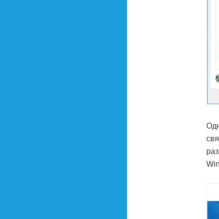
Одн
свя
раз
Win