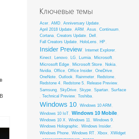
Ключевые темы
Acer
,
AMD
,
Anniversary Update
,
April 2018 Update
,
ARM
,
Asus
,
Continuum
,
Cortana
,
Creators Update
,
Dell
,
Fall Creators Update
,
HoloLens
,
HP
,
Insider Preview
,
Internet Explorer
,
Lumia
Microsoft
Kinect
,
Lenovo
,
LG
,
,
,
Microsoft Edge
Microsoft Store
,
,
Nokia
,
Nvidia
,
Office
,
Office Insider
,
OneDrive
,
OneNote
,
Outlook
,
Rainmeter
,
Redstone
,
в
Redstone 4
,
Redstone 5
,
Release Preview
,
Surface
Samsung
,
SkyDrive
,
Skype
,
Spartan
,
 В
,
Technical Preview
,
Toshiba
,
Windows 10
,
Windows 10 ARM
,
Windows 10 Mobile
Windows 10 IoT
,
,
Windows 10 X
,
Windows 11
,
Windows 9
,
Windows Holographic
,
Windows Insider
,
Xbox
Windows Phone
,
Windows RT
,
,
XWidget