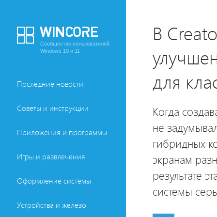
В Creat
Сообщество пользователей
улучше
Windows 10 и 11
для кла
Последние новости
Советы и инструкции
Когда создав
не задумывал
Приложения и программы
гибридных к
Игры и развлечения
экранам разн
результате э
Оформление системы
системы сер
Устройства и железо