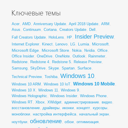
Ключевые темы
Acer
,
AMD
,
Anniversary Update
,
April 2018 Update
,
ARM
,
Asus
,
Continuum
,
Cortana
,
Creators Update
,
Dell
,
Insider Preview
Fall Creators Update
,
HoloLens
,
HP
,
,
Lumia
Microsoft
Internet Explorer
,
Kinect
,
Lenovo
,
LG
,
,
,
Microsoft Edge
Microsoft Store
,
,
Nokia
,
Nvidia
,
Office
,
Office Insider
,
OneDrive
,
OneNote
,
Outlook
,
Rainmeter
,
Redstone
,
Redstone 4
,
Redstone 5
,
Release Preview
,
Surface
Samsung
,
SkyDrive
,
Skype
,
Spartan
,
,
Windows 10
Technical Preview
,
Toshiba
,
,
Windows 10 Mobile
Windows 10 ARM
,
Windows 10 IoT
,
,
Windows 10 X
,
Windows 11
,
Windows 9
,
Windows Holographic
,
Windows Insider
,
Windows Phone
,
Xbox
Windows RT
,
,
XWidget
,
администрирование
,
видео
,
восстановление
,
драйверы
,
иконки
,
концепт
,
курсоры
,
настройка интерфейса
моноблоки
,
,
начальный экран
,
обновление
обои
ноутбуки
,
,
,
оптимизация
,