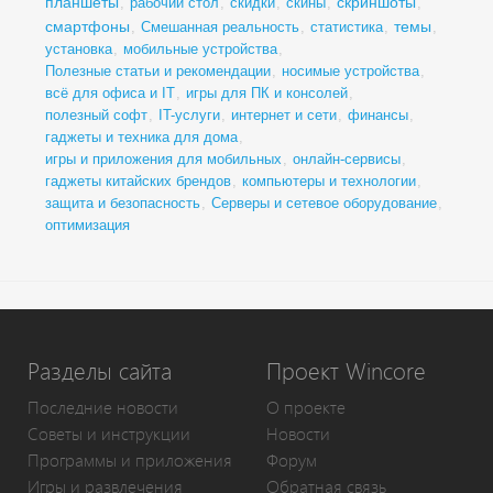
планшеты
скриншоты
,
рабочий стол
,
скидки
,
скины
,
,
смартфоны
темы
,
Смешанная реальность
,
статистика
,
,
установка
,
мобильные устройства
,
Полезные статьи и рекомендации
,
носимые устройства
,
всё для офиса и IT
,
игры для ПК и консолей
,
полезный софт
,
IT-услуги
,
интернет и сети
,
финансы
,
гаджеты и техника для дома
,
игры и приложения для мобильных
,
онлайн-сервисы
,
гаджеты китайских брендов
,
компьютеры и технологии
,
защита и безопасность
,
Серверы и сетевое оборудование
,
оптимизация
Разделы сайта
Проект Wincore
Последние новости
О проекте
Советы и инструкции
Новости
Программы и приложения
Форум
Игры и развлечения
Обратная связь