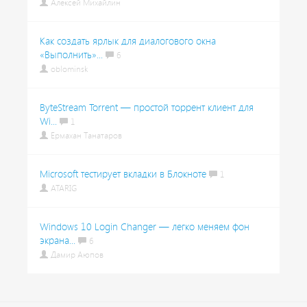
Алексей Михайлин
Как создать ярлык для диалогового окна
«Выполнить»...
6
oblominsk
ByteStream Torrent — простой торрент клиент для
Wi...
1
Ермахан Танатаров
Microsoft тестирует вкладки в Блокноте
1
ATARIG
Windows 10 Login Changer — легко меняем фон
экрана...
6
Дамир Аюпов