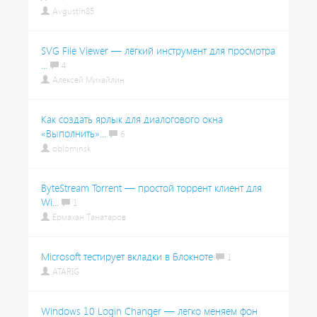
Avgustin85
SVG File Viewer — лёгкий инструмент для просмотра
...
4
Алексей Михайлин
Как создать ярлык для диалогового окна
«Выполнить»...
6
oblominsk
ByteStream Torrent — простой торрент клиент для
Wi...
1
Ермахан Танатаров
Microsoft тестирует вкладки в Блокноте
1
ATARIG
Windows 10 Login Changer — легко меняем фон