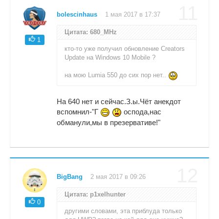
11
bolescinhaus
1 мая 2017 в 17:37
Цитата: 680_MHz
1
кто-то уже получил обновление Creators
Update на Windows 10 Mobile ?
на мою Lumia 550 до сих пор нет..
На 640 нет и сейчас.З.ы.Чёт анекдот
вспомнил-"Г
оспода,нас
обманули,мы в презервативе!"
12
BigBang
2 мая 2017 в 09:26
Цитата: p1xelhunter
0
другими словами, эта приблуда только