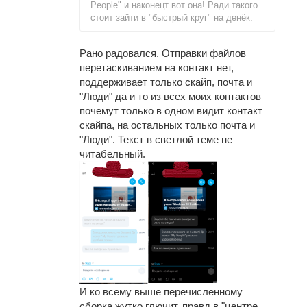
People" и наконецт вот она! Ради такого
стоит зайти в "быстрый круг" на денёк.
Рано радовался. Отправки файлов
перетаскиванием на контакт нет,
поддерживает только скайп, почта и
"Люди" да и то из всех моих контактов
почемут только в одном видит контакт
скайпа, на остальных только почта и
"Люди". Текст в светлой теме не
читабельный.
И ко всему выше перечисленному
сборка жутко глючит, правд в "центре