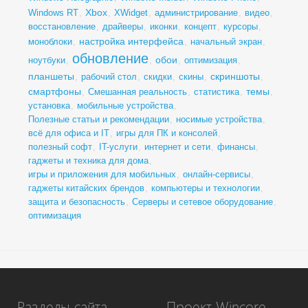
Xbox
Windows RT
,
,
XWidget
,
администрирование
,
видео
,
восстановление
,
драйверы
,
иконки
,
концепт
,
курсоры
,
настройка интерфейса
моноблоки
,
,
начальный экран
,
обновление
обои
ноутбуки
,
,
,
оптимизация
,
планшеты
скриншоты
,
рабочий стол
,
скидки
,
скины
,
,
смартфоны
темы
,
Смешанная реальность
,
статистика
,
,
установка
,
мобильные устройства
,
Полезные статьи и рекомендации
,
носимые устройства
,
всё для офиса и IT
,
игры для ПК и консолей
,
полезный софт
,
IT-услуги
,
интернет и сети
,
финансы
,
гаджеты и техника для дома
,
игры и приложения для мобильных
,
онлайн-сервисы
,
гаджеты китайских брендов
,
компьютеры и технологии
,
защита и безопасность
,
Серверы и сетевое оборудование
,
оптимизация
Разделы сайта
Проект Wincore