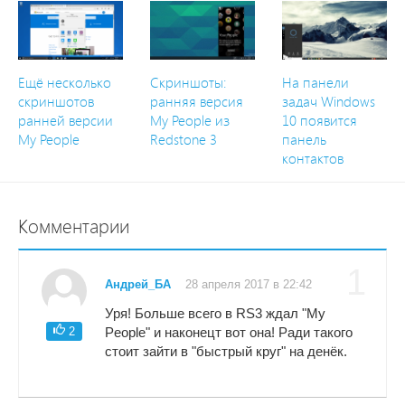
Ещё несколько
Скриншоты:
На панели
скриншотов
ранняя версия
задач Windows
ранней версии
My People из
10 появится
My People
Redstone 3
панель
контактов
Комментарии
1
Андрей_БА
28 апреля 2017 в 22:42
Уря! Больше всего в RS3 ждал "My
2
People" и наконецт вот она! Ради такого
стоит зайти в "быстрый круг" на денёк.