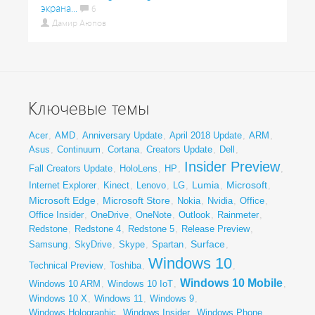
экрана...
6
Дамир Аюпов
Ключевые темы
Acer
,
AMD
,
Anniversary Update
,
April 2018 Update
,
ARM
,
Asus
,
Continuum
,
Cortana
,
Creators Update
,
Dell
,
Insider Preview
Fall Creators Update
,
HoloLens
,
HP
,
,
Lumia
Microsoft
Internet Explorer
,
Kinect
,
Lenovo
,
LG
,
,
,
Microsoft Edge
Microsoft Store
,
,
Nokia
,
Nvidia
,
Office
,
Office Insider
,
OneDrive
,
OneNote
,
Outlook
,
Rainmeter
,
Redstone
,
Redstone 4
,
Redstone 5
,
Release Preview
,
Surface
Samsung
,
SkyDrive
,
Skype
,
Spartan
,
,
Windows 10
Technical Preview
,
Toshiba
,
,
Windows 10 Mobile
Windows 10 ARM
,
Windows 10 IoT
,
,
Windows 10 X
,
Windows 11
,
Windows 9
,
Windows Holographic
,
Windows Insider
,
Windows Phone
,